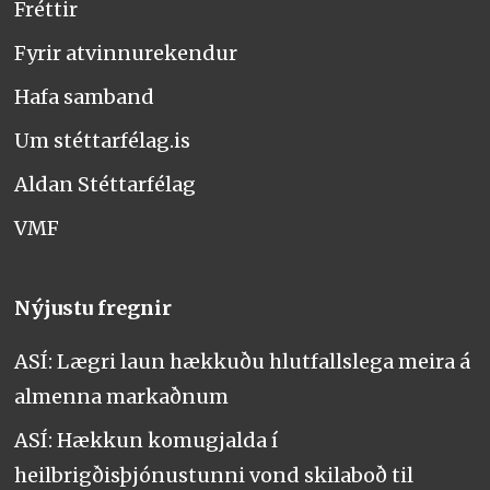
Fréttir
Fyrir atvinnurekendur
Hafa samband
Um stéttarfélag.is
Aldan Stéttarfélag
VMF
Nýjustu fregnir
ASÍ: Lægri laun hækkuðu hlutfallslega meira á
almenna markaðnum
ASÍ: Hækkun komugjalda í
heilbrigðisþjónustunni vond skilaboð til