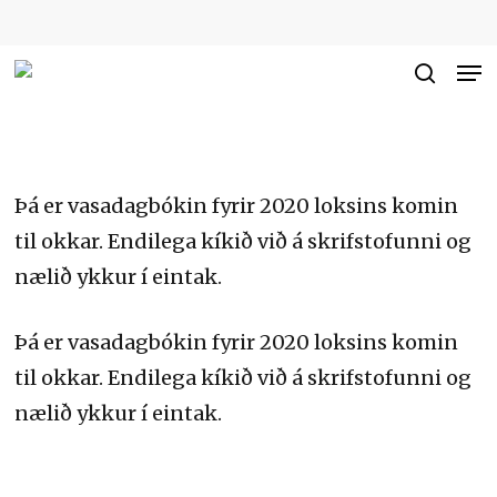
Skip
to
Me
Close
main
searc
Men
content
Þá er vasadagbókin fyrir 2020 loksins komin
til okkar. Endilega kíkið við á skrifstofunni og
nælið ykkur í eintak.
Þá er vasadagbókin fyrir 2020 loksins komin
til okkar. Endilega kíkið við á skrifstofunni og
nælið ykkur í eintak.