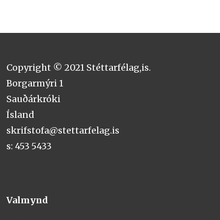
Copyright © 2021 Stéttarfélag,is.
Borgarmýri 1
Sauðárkróki
Ísland
skrifstofa@stettarfelag.is
s: 453 5433
Valmynd