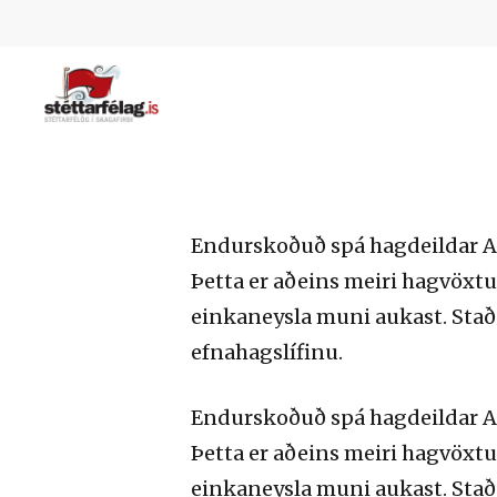
Skip
to
main
content
Hit enter to search or ESC to close
Endurskoðuð spá hagdeildar ASÍ
Þetta er aðeins meiri hagvöxtur 
einkaneysla muni aukast. Staða
efnahagslífinu.
Endurskoðuð spá hagdeildar ASÍ
Þetta er aðeins meiri hagvöxtur 
einkaneysla muni aukast. Staða