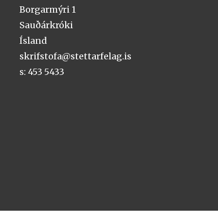
Borgarmýri 1
Sauðárkróki
Ísland
skrifstofa@stettarfelag.is
s: 453 5433