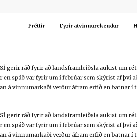
Fréttir
Fyrir atvinnurekendur
H
 gerir ráð fyrir að landsframleiðsla aukist um rétt
en spáð var fyrir um í febrúar sem skýrist af því að
n á vinnumarkaði verður áfram erfið en batnar í t
 gerir ráð fyrir að landsframleiðsla aukist um rétt
en spáð var fyrir um í febrúar sem skýrist af því að
n á vinnumarkaði verður áfram erfið en batnar í t