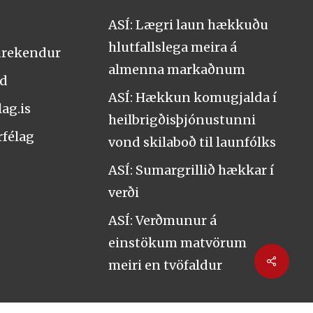
ASÍ: Lægri laun hækkuðu
hlutfallslega meira á
urekendur
almenna markaðnum
nd
ASÍ: Hækkun komugjalda í
ag.is
heilbrigðisþjónustunni
rfélag
vond skilaboð til launfólks
ASÍ: Sumargrillið hækkar í
verði
ASÍ: Verðmunur á
einstökum matvörum
Share
meiri en tvöfaldur