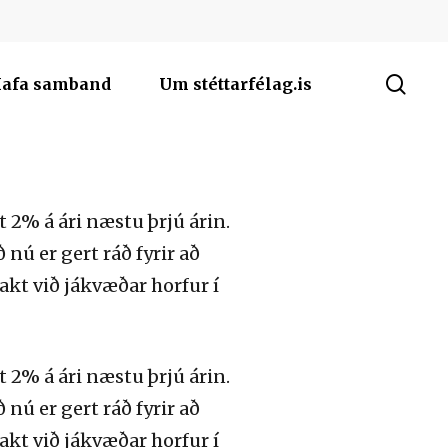
sea
afa samband
Um stéttarfélag.is
 2% á ári næstu þrjú árin.
 nú er gert ráð fyrir að
akt við jákvæðar horfur í
 2% á ári næstu þrjú árin.
 nú er gert ráð fyrir að
akt við jákvæðar horfur í