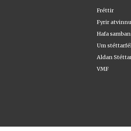
Fréttir
Fyrir atvinn
Hafa samba
Um stéttarfél
Aldan Stétta
VMF