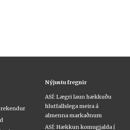
Nýjustu fregnir
ASÍ: Lægri laun hækkuðu
hlutfallslega meira á
urekendur
almenna markaðnum
nd
ASÍ: Hækkun komugjalda í