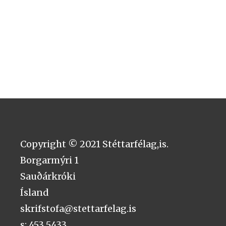
Copyright © 2021 Stéttarfélag,is.
Borgarmýri 1
Sauðárkróki
Ísland
skrifstofa@stettarfelag.is
s: 453 5433