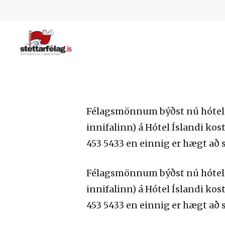
Skip
to
main
content
Hit enter to search or ESC to close
Félagsmönnum býðst nú hótelg
innifalinn) á Hótel Íslandi kos
453 5433 en einnig er hægt að 
Félagsmönnum býðst nú hótelg
innifalinn) á Hótel Íslandi kos
453 5433 en einnig er hægt að