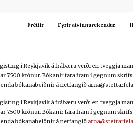
Fréttir
Fyrir atvinnurekendur
H
isting í Reykjavík á frábæru verði en tveggja m
tar 7.500 krónur. Bókanir fara fram í gegnum skrif
senda bókanabeiðnir á netfangið arna@stettarfelag
isting í Reykjavík á frábæru verði en tveggja m
tar 7.500 krónur. Bókanir fara fram í gegnum skrif
 senda bókanabeiðnir á netfangið
arna@stettarfela