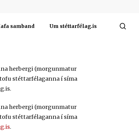
sea
afa samband
Um stéttarfélag.is
anna herbergi (morgunmatur
stofu stéttarfélaganna í síma
.is.
anna herbergi (morgunmatur
stofu stéttarfélaganna í síma
g.is
.