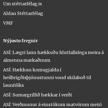
Um stéttarfélag.is
Aldan Stéttarfélag
VMF
Nýjustu fregnir
ASÍ: Lægri laun hækkuðu hlutfallslega meira á
almenna markaðnum
ASÍ: Hækkun komugjalda í
heilbrigðisþjónustunni vond skilaboð til
launfólks
ASÍ: Sumargrillið hækkar í verði
ASÍ: Verðmunur á einstökum matvörum meiri