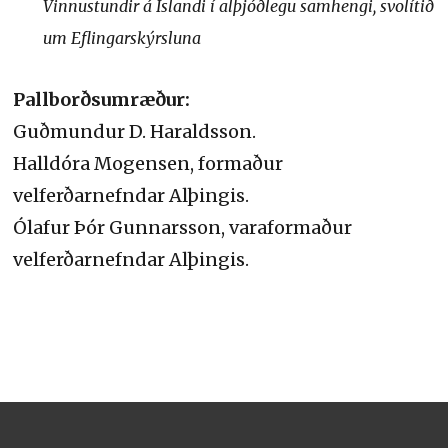
Vinnustundir á Íslandi í alþjóðlegu samhengi, svolítið
um Eflingarskýrsluna
Pallborðsumræður:
Guðmundur D. Haraldsson.
Halldóra Mogensen, formaður
velferðarnefndar Alþingis.
Ólafur Þór Gunnarsson, varaformaður
velferðarnefndar Alþingis.