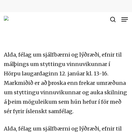
Skip
to
Me
Close
main
searc
Men
content
Alda, félag um sjálfbærni og lýðræði, efnir til
málþings um styttingu vinnuvikunnar í
Hörpu laugardaginn 12. janúar kl. 13-16.
Markmiðið er að þroska enn frekar umræðuna
um styttingu vinnuvikunnar og auka skilning
á þeim möguleikum sem hún hefur í för með
sér fyrir íslenskt samfélag.
Alda, félag um sjálfbærni og lýðræði, efnir til