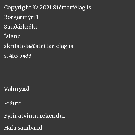
Copyright © 2021 Stéttarfélag,is.
Borgarmýri 1
Sauðárkróki
Ísland
skrifstofa@stettarfelag.is
s: 453 5433
Valmynd
Fréttir
Fyrir atvinnurekendur
Hafa samband