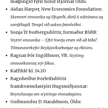
málþingið fyrir hönd stjórnar Öldu.
Aidan Harper, New Economics Foundation:
Skemmri vinnuvika og lífsgæði, áhrif á náttúruna og
samfélagið. Tengsl við aukna framleiðni.
Sonja Ýr Þorbergsdóttir, formaður BSRB:
Styttri vinnuvika – Eftir hverju erum við að bíða?
Tilraunaverkefni Reykjavíkurborgar og ríkisins.
Ragnar Þór Ingólfsson, VR.
Stytting
vinnuvikunnar, nýr fókus.
Kaffihlé kl. 14:20
Ragnheiður Þorleifsdóttir
framkvæmdastjóri Hugsmiðjunnar:
Reynslusaga um styttingu vinnudagsins.
Guðmundur D. Haraldsson, Öldu: