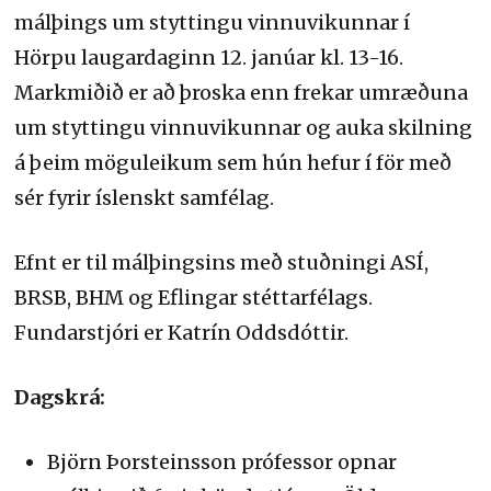
málþings um styttingu vinnuvikunnar í
Hörpu laugardaginn 12. janúar kl. 13-16.
Markmiðið er að þroska enn frekar umræðuna
um styttingu vinnuvikunnar og auka skilning
á þeim möguleikum sem hún hefur í för með
sér fyrir íslenskt samfélag.
Efnt er til málþingsins með stuðningi ASÍ,
BRSB, BHM og Eflingar stéttarfélags.
Fundarstjóri er Katrín Oddsdóttir.
Dagskrá:
Björn Þorsteinsson prófessor opnar