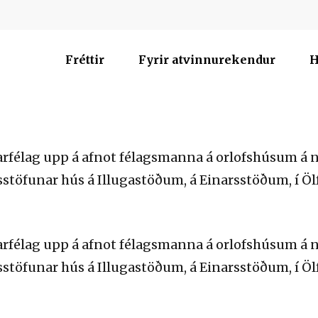
Fréttir
Fyrir atvinnurekendur
H
tarfélag upp á afnot félagsmanna á orlofshúsum á
ðsstöfunar hús á Illugastöðum, á Einarsstöðum, í Ö
tarfélag upp á afnot félagsmanna á orlofshúsum á
ðsstöfunar hús á Illugastöðum, á Einarsstöðum, í Ö