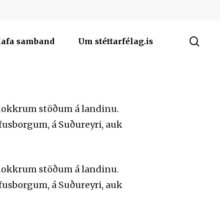
sea
afa samband
Um stéttarfélag.is
 nokkrum stöðum á landinu.
lfusborgum, á Suðureyri, auk
 nokkrum stöðum á landinu.
lfusborgum, á Suðureyri, auk