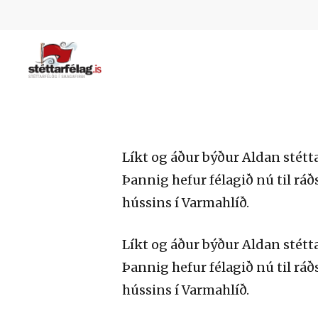
Skip
to
main
content
Hit enter to search or ESC to close
Líkt og áður býður Aldan stét
Þannig hefur félagið nú til rá
hússins í Varmahlíð.
Líkt og áður býður Aldan stét
Þannig hefur félagið nú til rá
hússins í Varmahlíð.