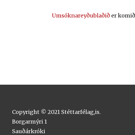
Umsóknareyðublaðið
er komið 
Copyright © 2021 Stéttarfélag,is.
Borgarmýri 1
Sauðárkróki