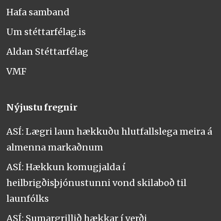
Hafa samband
Um stéttarfélag.is
Aldan Stéttarfélag
VMF
Nýjustu fregnir
ASÍ: Lægri laun hækkuðu hlutfallslega meira á
almenna markaðnum
ASÍ: Hækkun komugjalda í
heilbrigðisþjónustunni vond skilaboð til
launfólks
ASÍ: Sumargrillið hækkar í verði