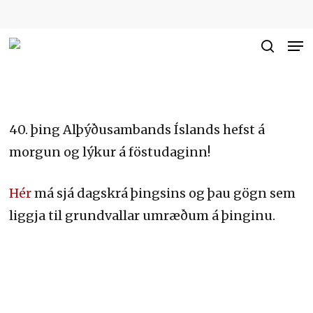
Skip
to
Me
Close
main
searc
Men
content
40. þing Alþýðusambands Íslands hefst á
morgun og lýkur á föstudaginn!
Hér
má sjá dagskrá þingsins og þau gögn sem
liggja til grundvallar umræðum á þinginu.