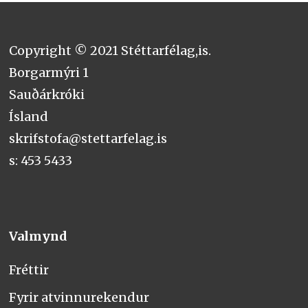
Copyright © 2021 Stéttarfélag,is.
Borgarmýri 1
Sauðárkróki
Ísland
skrifstofa@stettarfelag.is
s: 453 5433
Valmynd
Fréttir
Fyrir atvinnurekendur