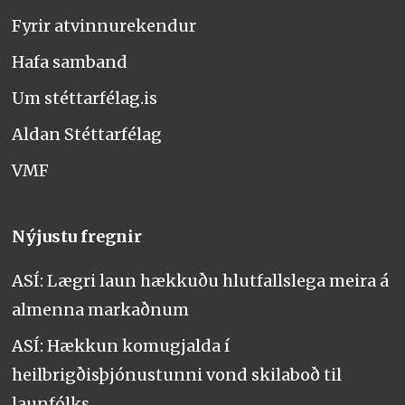
Fyrir atvinnurekendur
Hafa samband
Um stéttarfélag.is
Aldan Stéttarfélag
VMF
Nýjustu fregnir
ASÍ: Lægri laun hækkuðu hlutfallslega meira á
almenna markaðnum
ASÍ: Hækkun komugjalda í
heilbrigðisþjónustunni vond skilaboð til
launfólks