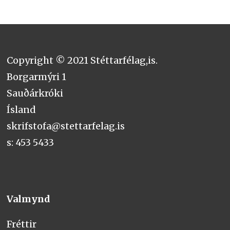
Copyright © 2021 Stéttarfélag,is.
Borgarmýri 1
Sauðárkróki
Ísland
skrifstofa@stettarfelag.is
s: 453 5433
Valmynd
Fréttir