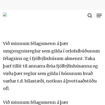
Skip
to
Me
Close
main
searc
Men
content
Við minnum félagsmenn á þær
umgengnisreglur sem gilda í orlofsíbúðunum
félagsins og í fjölbýlishúsum almennt. Taka
þarf tillit til annarra íbúa fjölbýlishúsanna og
virða þær reglur sem gilda í húsunum hvað
varðar t.d. bílastæði, notkun á þvottaaðstöðu
ofl.
Við minnum félagsmenn á þær