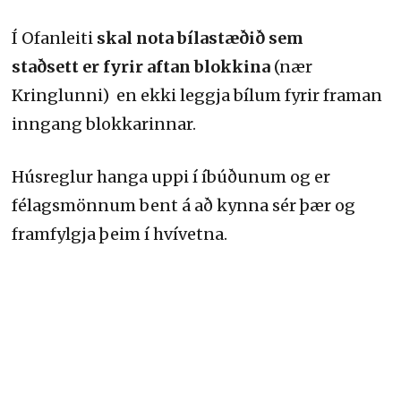
Í Ofanleiti
skal nota bílastæðið sem
staðsett er fyrir aftan blokkina
(nær
Kringlunni) en ekki leggja bílum fyrir framan
inngang blokkarinnar.
Húsreglur hanga uppi í íbúðunum og er
félagsmönnum bent á að kynna sér þær og
framfylgja þeim í hvívetna.