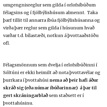
umgengnisreglur sem gilda í orlofsíbúðum
félagsins og í fjölbýlishúsum almennt. Taka
þarf tillit til annarra íbúa fjölbýlishúsanna og
virða þær reglur sem gilda í húsunum hvað
varðar t.d. bílastæði, notkun á þvottaaðstöðu
ofl.
Félagsmönnum sem dvelja í orlofsíbúðinni í
Sóltúni er ekki heimilt að nota þvottavélar og
þurrkara í þvottahúsi
nema að þeir hafi áður
skráð sig (eða númar íbúðarinnar) á þar til
gert skráningarblað
sem staðsett er í
þvottahúsinu.