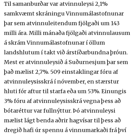
Til samanburðar var atvinnuleysi 2,1%
samkvæmt skráningu Vinnumálastofnunar
þar sem atvinnuleitendum fjölgaði um 143
milli ára. Milli mánaða fjölgaði atvinnulausum
á skrám Vinnumálastofnunar í öllum
landshlutum í takt við árstíðarbundna þróun.
Mest er atvinnuleysið á Suðurnesjum þar sem
það mælist 2,7%. 509 einstaklingar fóru af
atvinnuleysisskrá í nóvember, en stærstur
hluti fór aftur til starfa eða um 53%. Einungis
3% fóru af atvinnuleysisskrá vegna þess að
bótaréttur var fullnýttur. Þó atvinnuleysi
mælist lágt benda aðrir hagvísar til þess að
dregið hafi úr spennu á vinnumarkaði frá því