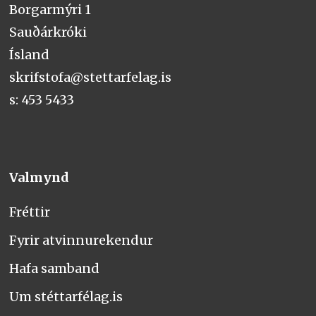
Borgarmýri 1
Sauðárkróki
Ísland
skrifstofa@stettarfelag.is
s: 453 5433
Valmynd
Fréttir
Fyrir atvinnurekendur
Hafa samband
Um stéttarfélag.is