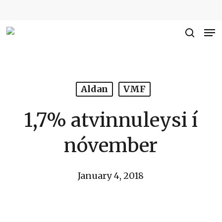
Skip
to
Me
Close
main
searc
Men
content
Aldan
VMF
1,7% atvinnuleysi í
nóvember
January 4, 2018