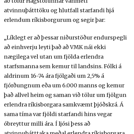
að tölur Hagstofunnar vanmeti
atvinnuþátttöku og hlutfall starfandi hjá
erlendum ríkisborgurum og segir þar:
„Líklegt er að þessar niðurstöður endurspegli
að einhverju leyti það að VMK nái ekki
nægilega vel utan um fjölda erlendra
starfsmanna sem kemur til landsins. Fólki á
aldrinum 16-74 ára fjölgaði um 2,5% á
fjórðungnum eða um 6.000 manns og kemur
það allvel heim og saman við tölur um fjölgun
erlendra ríkisborgara samkvæmt þjóðskrá. Á
sama tíma var fjöldi starfandi hins vegar
óbreyttur milli ára. Í ljósi þess að
atvinnuþátttaka meðal erlendra ríkisborgara