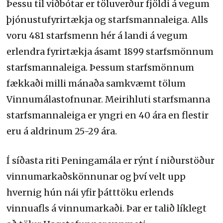
Þessu til viðbótar er töluverður fjöldi á vegum
þjónustufyrirtækja og starfsmannaleiga. Alls
voru 481 starfsmenn hér á landi á vegum
erlendra fyrirtækja ásamt 1899 starfsmönnum
starfsmannaleiga. Þessum starfsmönnum
fækkaði milli mánaða samkvæmt tölum
Vinnumálastofnunar. Meirihluti starfsmanna
starfsmannaleiga er yngri en 40 ára en flestir
eru á aldrinum 25-29 ára.
Í síðasta riti Peningamála er rýnt í niðurstöður
vinnumarkaðskönnunar og því velt upp
hvernig hún nái yfir þátttöku erlends
vinnuafls á vinnumarkaði. Þar er talið líklegt