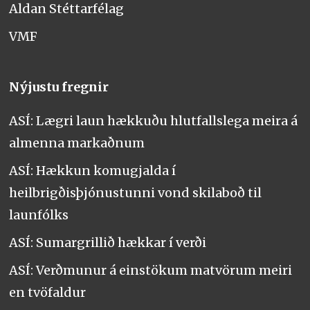
Aldan Stéttarfélag
VMF
Nýjustu fregnir
ASÍ: Lægri laun hækkuðu hlutfallslega meira á
almenna markaðnum
ASÍ: Hækkun komugjalda í
heilbrigðisþjónustunni vond skilaboð til
launfólks
ASÍ: Sumargrillið hækkar í verði
ASÍ: Verðmunur á einstökum matvörum meiri
en tvöfaldur