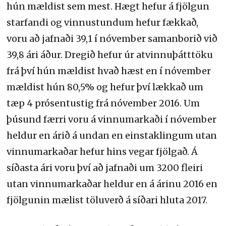
hún mældist sem mest. Hægt hefur á fjölgun
starfandi og vinnustundum hefur fækkað,
voru að jafnaði 39,1 í nóvember samanborið við
39,8 ári áður. Dregið hefur úr atvinnuþátttöku
frá því hún mældist hvað hæst en í nóvember
mældist hún 80,5% og hefur því lækkað um
tæp 4 prósentustig frá nóvember 2016. Um
þúsund færri voru á vinnumarkaði í nóvember
heldur en árið á undan en einstaklingum utan
vinnumarkaðar hefur hins vegar fjölgað. Á
síðasta ári voru því að jafnaði um 3200 fleiri
utan vinnumarkaðar heldur en á árinu 2016 en
fjölgunin mælist töluverð á síðari hluta 2017.