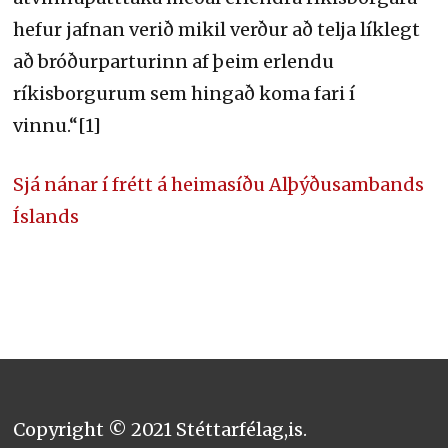
hefur jafnan verið mikil verður að telja líklegt
að bróðurparturinn af þeim erlendu
ríkisborgurum sem hingað koma fari í
vinnu.“[1]
Sjá nánar í frétt á heimasíðu Alþýðusambands
Íslands
Copyright © 2021 Stéttarfélag,is.