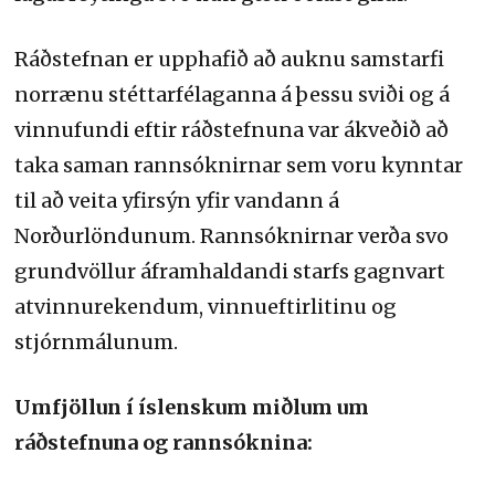
Ráðstefnan er upphafið að auknu samstarfi
norrænu stéttarfélaganna á þessu sviði og á
vinnufundi eftir ráðstefnuna var ákveðið að
taka saman rannsóknirnar sem voru kynntar
til að veita yfirsýn yfir vandann á
Norðurlöndunum. Rannsóknirnar verða svo
grundvöllur áframhaldandi starfs gagnvart
atvinnurekendum, vinnueftirlitinu og
stjórnmálunum.
Umfjöllun í íslenskum miðlum um
ráðstefnuna og rannsóknina: