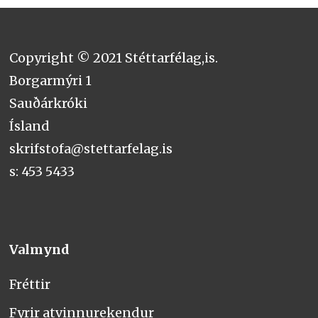
Copyright © 2021 Stéttarfélag,is.
Borgarmýri 1
Sauðárkróki
Ísland
skrifstofa@stettarfelag.is
s: 453 5433
Valmynd
Fréttir
Fyrir atvinnurekendur