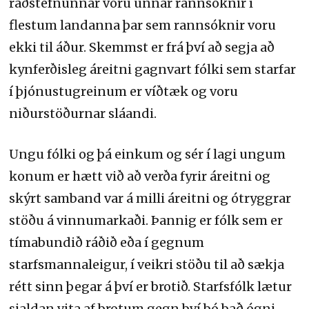
ráðstefnunnar voru unnar rannsóknir í
flestum landanna þar sem rannsóknir voru
ekki til áður. Skemmst er frá því að segja að
kynferðisleg áreitni gagnvart fólki sem starfar
í þjónustugreinum er víðtæk og voru
niðurstöðurnar sláandi.
Ungu fólki og þá einkum og sér í lagi ungum
konum er hætt við að verða fyrir áreitni og
skýrt samband var á milli áreitni og ótryggrar
stöðu á vinnumarkaði. Þannig er fólk sem er
tímabundið ráðið eða í gegnum
starfsmannaleigur, í veikri stöðu til að sækja
rétt sinn þegar á því er brotið. Starfsfólk lætur
sjaldan vita af brotum gegn því þó það ógni