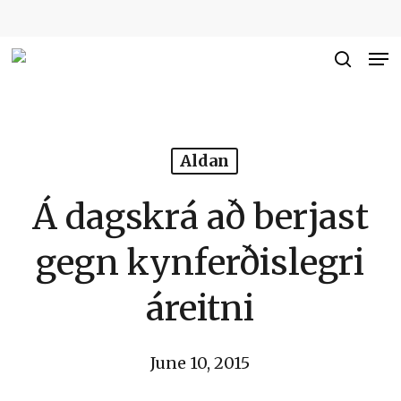
Skip
to
Me
Close
main
searc
Men
content
Aldan
Á dagskrá að berjast
gegn kynferðislegri
áreitni
June 10, 2015