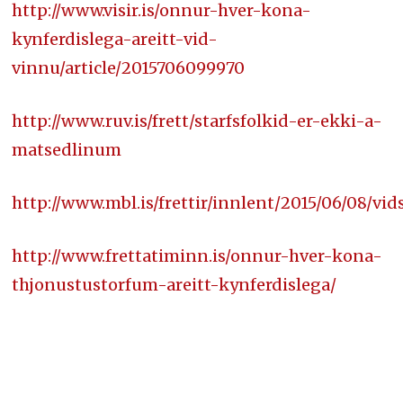
http://www.visir.is/onnur-hver-kona-
kynferdislega-areitt-vid-
vinnu/article/2015706099970
http://www.ruv.is/frett/starfsfolkid-er-ekki-a-
matsedlinum
http://www.mbl.is/frettir/innlent/2015/06/08/vid
http://www.frettatiminn.is/onnur-hver-kona-
thjonustustorfum-areitt-kynferdislega/