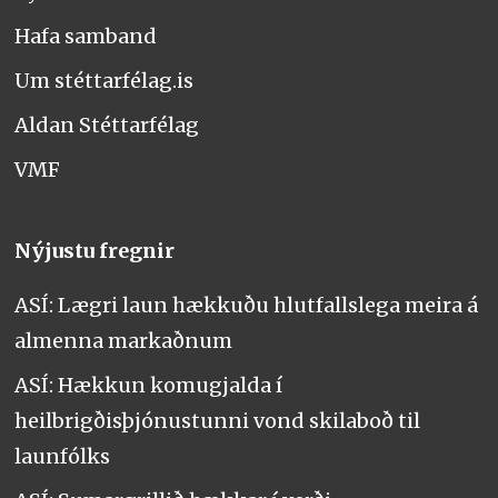
Hafa samband
Um stéttarfélag.is
Aldan Stéttarfélag
VMF
Nýjustu fregnir
ASÍ: Lægri laun hækkuðu hlutfallslega meira á
almenna markaðnum
ASÍ: Hækkun komugjalda í
heilbrigðisþjónustunni vond skilaboð til
launfólks