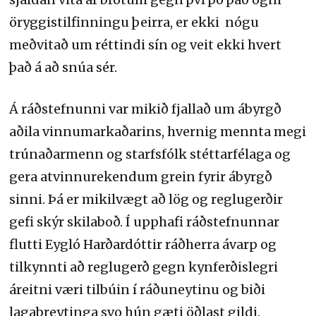
öryggistilfinningu þeirra, er ekki nógu
meðvitað um réttindi sín og veit ekki hvert
það á að snúa sér.
Á ráðstefnunni var mikið fjallað um ábyrgð
aðila vinnumarkaðarins, hvernig mennta megi
trúnaðarmenn og starfsfólk stéttarfélaga og
gera atvinnurekendum grein fyrir ábyrgð
sinni. Þá er mikilvægt að lög og reglugerðir
gefi skýr skilaboð. Í upphafi ráðstefnunnar
flutti Eygló Harðardóttir ráðherra ávarp og
tilkynnti að reglugerð gegn kynferðislegri
áreitni væri tilbúin í ráðuneytinu og biði
lagabreytinga svo hún gæti öðlast gildi.