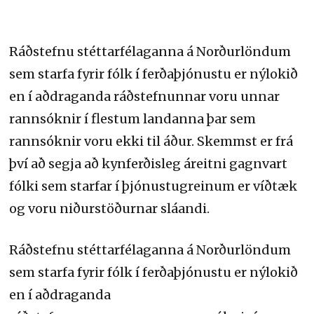
Ráðstefnu stéttarfélaganna á Norðurlöndum
sem starfa fyrir fólk í ferðaþjónustu er nýlokið
en í aðdraganda ráðstefnunnar voru unnar
rannsóknir í flestum landanna þar sem
rannsóknir voru ekki til áður. Skemmst er frá
því að segja að kynferðisleg áreitni gagnvart
fólki sem starfar í þjónustugreinum er víðtæk
og voru niðurstöðurnar sláandi.
Ráðstefnu stéttarfélaganna á Norðurlöndum
sem starfa fyrir fólk í ferðaþjónustu er nýlokið
en í aðdraganda