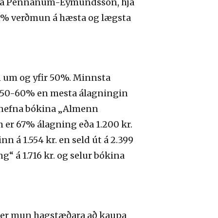
. hjá Pennanum-Eymundsson, hjá
 31% verðmun á hæsta og lægsta
 um og yfir 50%. Minnsta
 50-60% en mesta álagningin
nefna bókina „Almenn
em er 67% álagning eða 1.200 kr.
 á 1.554 kr. en seld út á 2.399
“ á 1.716 kr. og selur bókina
ð er mun hagstæðara að kaupa