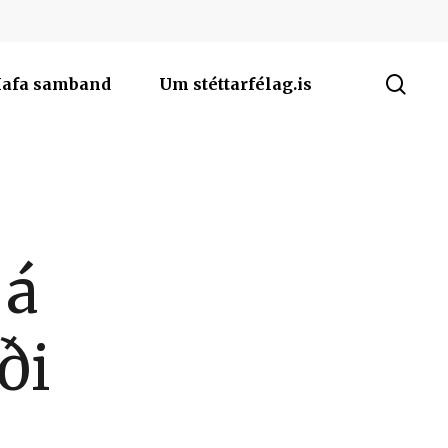
sea
afa samband
Um stéttarfélag.is
 á
ði