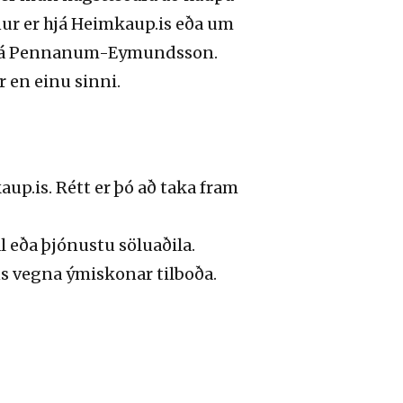
ur er hjá Heimkaup.is eða um
 hjá Pennanum-Eymundsson.
 en einu sinni.
.is. Rétt er þó að taka fram
 eða þjónustu söluaðila.
ns vegna ýmiskonar tilboða.