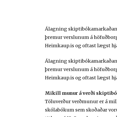
Álagning skiptibókamarkaðann
þremur verslunum á höfuðborga
Heimkaup.is og oftast lægst hj
Álagning skiptibókamarkaðann
þremur verslunum á höfuðborga
Heimkaup.is og oftast lægst hj
Mikill munur á verði skipti
Töluverður verðmunur er á mil
skólabókum sem skoðaðar voru e