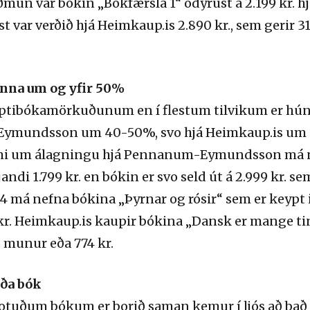
ðmun var bókin „Bókfærsla 1“ ódýrust á 2.199 kr
st var verðið hjá Heimkaup.is 2.890 kr., sem gerir
nna um og yfir 50%
iptibókamörkuðunum en í flestum tilvikum er hún
Eymundsson um 40-50%, svo hjá Heimkaup.is um
æmi um álagningu hjá Pennanum-Eymundsson má 
jandi 1.799 kr. en bókin er svo seld út á 2.999 kr. s
á nefna bókina „Þyrnar og rósir“ sem er keypt inn
r. Heimkaup.is kaupir bókina „Dansk er mange ting
% munur eða 774 kr.
aða bók
notuðum bókum er borið saman kemur í ljós að þa