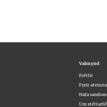
Valmynd
Fréttir
Fyrir atvinn
Hafa samba
Um stéttarfél