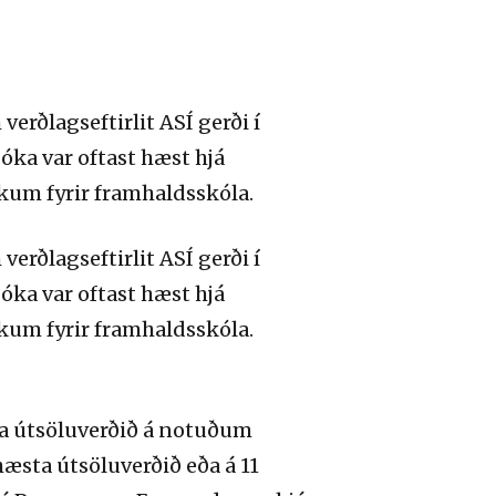
ðlagseftirlit ASÍ gerði í
ka var oftast hæst hjá
ókum fyrir framhaldsskóla.
ðlagseftirlit ASÍ gerði í
ka var oftast hæst hjá
ókum fyrir framhaldsskóla.
ta útsöluverðið á notuðum
æsta útsöluverðið eða á 11