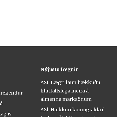
Nýjustu fregnir
ASÍ: Lægri laun hækkuðu
hlutfallslega meira á
urekendur
almenna markaðnum
nd
ASÍ: Hækkun komugjalda í
ag.is