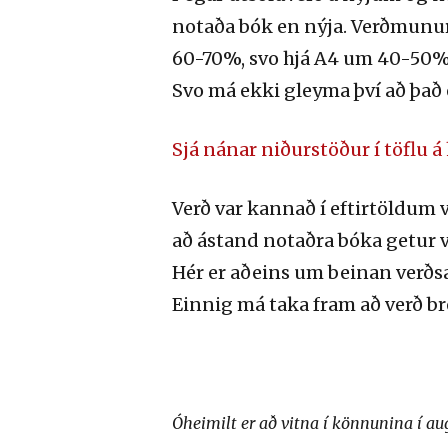
notaða bók en nýja. Verðmunu
60-70%, svo hjá A4 um 40-50%
Svo má ekki gleyma því að það 
Sjá nánar niðurstöður í töflu 
Verð var kannað í eftirtöldum
að ástand notaðra bóka getur v
Hér er aðeins um beinan verðsa
Einnig má taka fram að verð br
Óheimilt er að vitna í könnunina í a