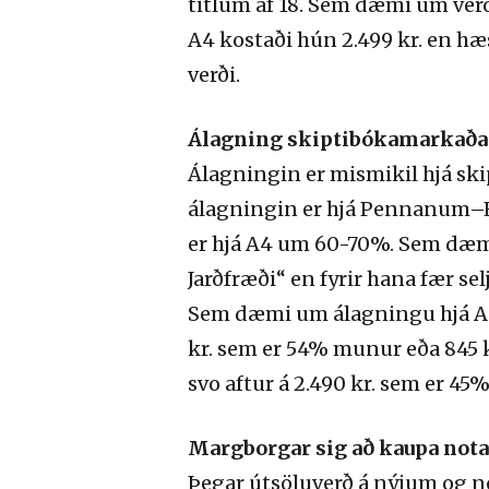
titlum af 18. Sem dæmi um ver
A4 kostaði hún 2.499 kr. en hæ
verði.
Álagning skiptibókamarkaða
Álagningin er mismikil hjá sk
álagningin er hjá Pennanum–
er hjá A4 um 60-70%. Sem d
Jarðfræði“ en fyrir hana fær sel
Sem dæmi um álagningu hjá A4 m
kr. sem er 54% munur eða 845 k
svo aftur á 2.490 kr. sem er 45
Margborgar sig að kaupa not
Þegar útsöluverð á nýjum og 