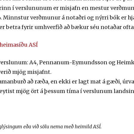
rinn í verslununum er misjafn en mestur verðmun
. Minnstur verðmunur á notaðri og nýrri bók er
er betra fyrir umhverfið að bækur séu notaðar oftar
á heimasíðu ASÍ
 verslunum: A4, Pennanum-Eymundsson og Heimkaup
erið mjög misjafnt.
manburð að ræða, en ekki er lagt mat á gæði, úrval
eytist mjög ört á þessum tíma í verslunum landsi
uglýsingum eða við sölu nema með heimild ASÍ.