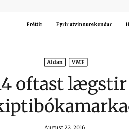
Fréttir
Fyrir atvinnurekendur
H
Aldan
VMF
4 oftast lægstir
kiptibókamarka
August 22, 2016