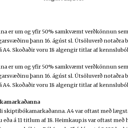
a er um og yfir 50% samkvæmt verðkönnun sem ver
rsvæðinu þann 16. ágúst sl. Útsöluverð notaðra bó
á A4. Skoðaðir voru 18 algengir titlar af kennslub
a er um og yfir 50% samkvæmt verðkönnun sem ver
rsvæðinu þann 16. ágúst sl. Útsöluverð notaðra bó
á A4. Skoðaðir voru 18 algengir titlar af kennslub
bókamarkaðanna
li skiptibókamarkaðanna. A4 var oftast með lægs
ða á 11 titlum af 18. Heimkaup.is var oftast með h