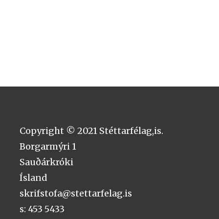
Copyright © 2021 Stéttarfélag,is.
Borgarmýri 1
Sauðárkróki
Ísland
skrifstofa@stettarfelag.is
s: 453 5433