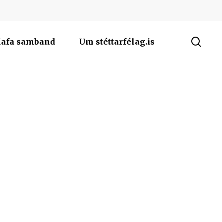
sea
afa samband
Um stéttarfélag.is