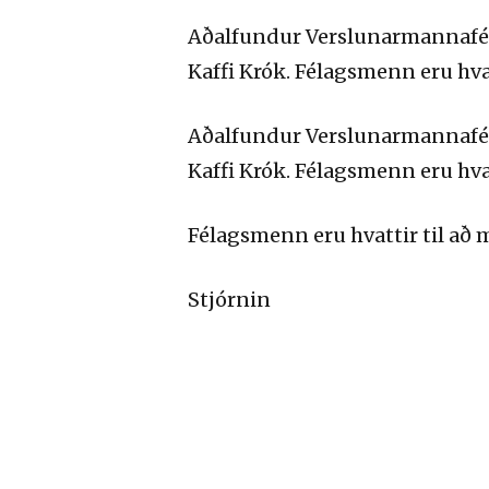
Aðalfundur Verslunarmannaféla
Kaffi Krók. Félagsmenn eru hvat
Aðalfundur Verslunarmannaféla
Kaffi Krók. Félagsmenn eru hva
Félagsmenn eru hvattir til að m
Stjórnin