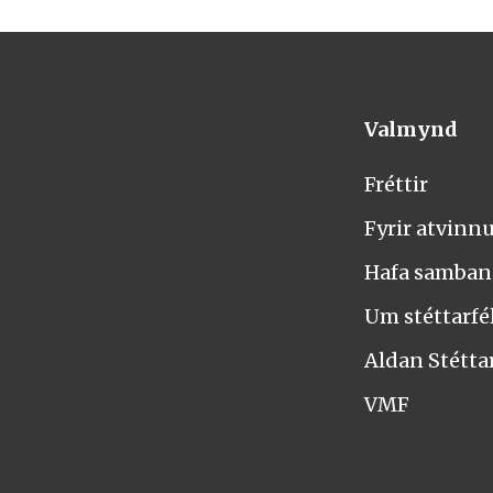
Valmynd
Fréttir
Fyrir atvinn
Hafa samba
Um stéttarfél
Aldan Stétta
VMF