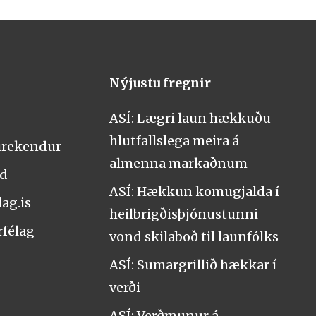
Nýjustu fregnir
ASÍ: Lægri laun hækkuðu
hlutfallslega meira á
urekendur
almenna markaðnum
nd
ASÍ: Hækkun komugjalda í
ag.is
heilbrigðisþjónustunni
rfélag
vond skilaboð til launfólks
ASÍ: Sumargrillið hækkar í
verði
ASÍ: Verðmunur á