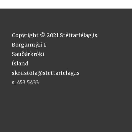
Copyright © 2021 Stéttarfélag,is.
Borgarmýri 1
Sauðárkróki
Ísland
skrifstofa@stettarfelag.is
s: 453 5433