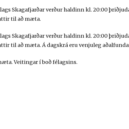
gs Skagafjarðar verður haldinn kl. 20:00 þriðjuda
tir til að mæta.
gs Skagafjarðar verður haldinn kl. 20:00 þriðjuda
ttir til að mæta. Á dagskrá eru venjuleg aðalfunda
æta. Veitingar í boð félagsins.