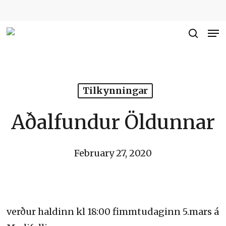
Skip
to
Me
Close
main
searc
Men
content
Tilkynningar
Aðalfundur Öldunnar
February 27, 2020
verður haldinn kl 18:00 fimmtudaginn 5.mars á