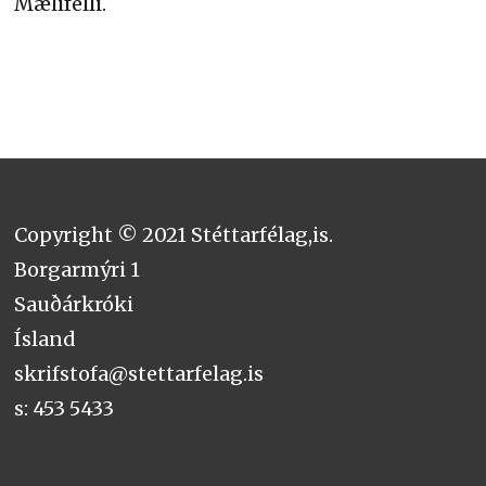
Mælifelli.
Copyright © 2021 Stéttarfélag,is.
Borgarmýri 1
Sauðárkróki
Ísland
skrifstofa@stettarfelag.is
s: 453 5433