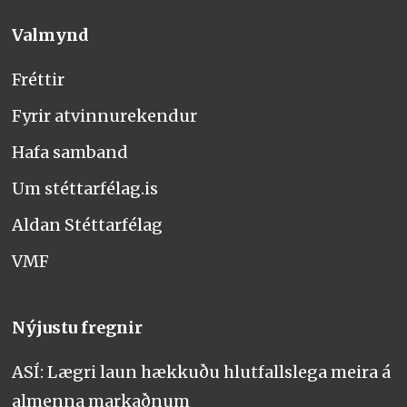
Valmynd
Fréttir
Fyrir atvinnurekendur
Hafa samband
Um stéttarfélag.is
Aldan Stéttarfélag
VMF
Nýjustu fregnir
ASÍ: Lægri laun hækkuðu hlutfallslega meira á
almenna markaðnum