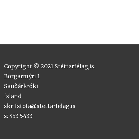
Copyright © 2021 Stéttarfélag,is.
Borgarmýri 1
Sauðárkróki
Ísland
skrifstofa@stettarfelag.is
s: 453 5433