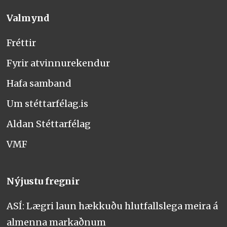
Valmynd
Fréttir
Fyrir atvinnurekendur
Hafa samband
Um stéttarfélag.is
Aldan Stéttarfélag
VMF
Nýjustu fregnir
ASÍ: Lægri laun hækkuðu hlutfallslega meira á
almenna markaðnum