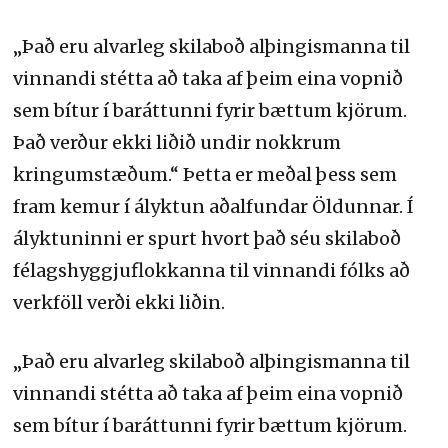
„Það eru alvarleg skilaboð alþingismanna til
vinnandi stétta að taka af þeim eina vopnið
sem bítur í baráttunni fyrir bættum kjörum.
Það verður ekki liðið undir nokkrum
kringumstæðum.“ Þetta er meðal þess sem
fram kemur í ályktun aðalfundar Öldunnar. Í
ályktuninni er spurt hvort það séu skilaboð
félagshyggjuflokkanna til vinnandi fólks að
verkföll verði ekki liðin.
„Það eru alvarleg skilaboð alþingismanna til
vinnandi stétta að taka af þeim eina vopnið
sem bítur í baráttunni fyrir bættum kjörum.