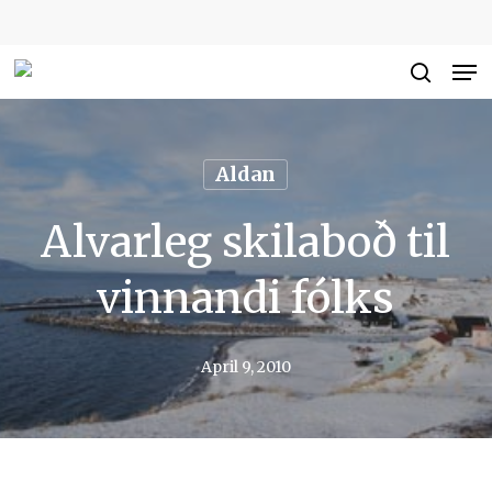
Skip
to
Me
Close
main
searc
Men
content
Aldan
Alvarleg skilaboð til
vinnandi fólks
April 9, 2010