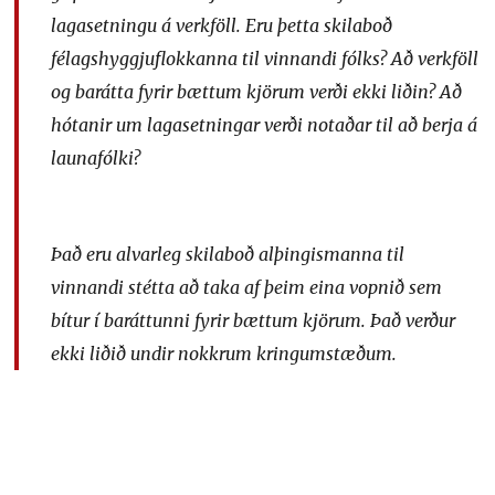
lagasetningu á verkföll. Eru þetta skilaboð
félagshyggjuflokkanna til vinnandi fólks? Að verkföll
og barátta fyrir bættum kjörum verði ekki liðin? Að
hótanir um lagasetningar verði notaðar til að berja á
launafólki?
Það eru alvarleg skilaboð alþingismanna til
vinnandi stétta að taka af þeim eina vopnið sem
bítur í baráttunni fyrir bættum kjörum. Það verður
ekki liðið undir nokkrum kringumstæðum.