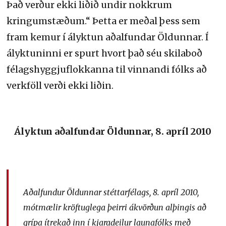
Það verður ekki liðið undir nokkrum
kringumstæðum.“ Þetta er meðal þess sem
fram kemur í ályktun aðalfundar Öldunnar. Í
ályktuninni er spurt hvort það séu skilaboð
félagshyggjuflokkanna til vinnandi fólks að
verkföll verði ekki liðin.
Ályktun aðalfundar Öldunnar, 8. apríl 2010
Aðalfundur Öldunnar stéttarfélags, 8. apríl 2010,
mótmælir kröftuglega þeirri ákvörðun alþingis að
grípa ítrekað inn í kjaradeilur launafólks með