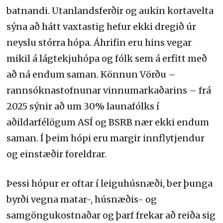
batnandi. Utanlandsferðir og aukin kortavelta
sýna að hátt vaxtastig hefur ekki dregið úr
neyslu stórra hópa. Áhrifin eru hins vegar
mikil á lágtekjuhópa og fólk sem á erfitt með
að ná endum saman. Könnun Vörðu –
rannsóknastofnunar vinnumarkaðarins – frá
2025 sýnir að um 30% launafólks í
aðildarfélögum ASÍ og BSRB nær ekki endum
saman. Í þeim hópi eru margir innflytjendur
og einstæðir foreldrar.
Þessi hópur er oftar í leiguhúsnæði, ber þunga
byrði vegna matar-, húsnæðis- og
samgöngukostnaðar og þarf frekar að reiða sig