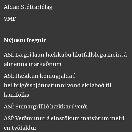
Aldan Stéttarfélag
VMF
Nýjustu fregnir
ASÍ: Lægri laun hækkuðu hlutfallslega meira á
almenna markaðnum
ASÍ: Hækkun komugjalda í
heilbrigðisþjónustunni vond skilaboð til
launfólks
ASÍ: Sumargrillið hækkar í verði
ASÍ: Verðmunur á einstökum matvörum meiri
en tvöfaldur