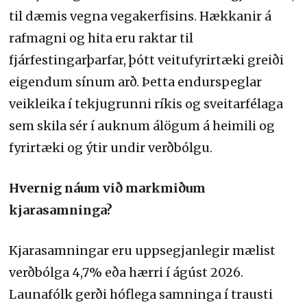
til dæmis vegna vegakerfisins. Hækkanir á
rafmagni og hita eru raktar til
fjárfestingarþarfar, þótt veitufyrirtæki greiði
eigendum sínum arð. Þetta endurspeglar
veikleika í tekjugrunni ríkis og sveitarfélaga
sem skila sér í auknum álögum á heimili og
fyrirtæki og ýtir undir verðbólgu.
Hvernig náum við markmiðum
kjarasamninga?
Kjarasamningar eru uppsegjanlegir mælist
verðbólga 4,7% eða hærri í ágúst 2026.
Launafólk gerði hóflega samninga í trausti