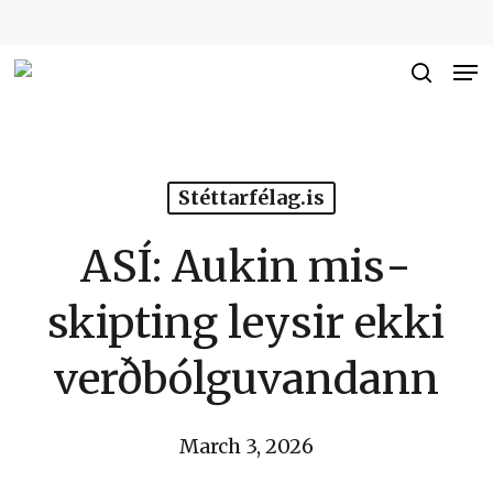
Skip
to
Me
Close
main
searc
Men
content
Stéttarfélag.is
ASÍ: Aukin mis­
skipting leysir ekki
verðbólgu­vandann
March 3, 2026