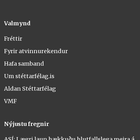
Valmynd
Fréttir
Fyrir atvinnurekendur
Hafa samband
Um stéttarfélag.is
Aldan Stéttarfélag
VMF
Nýjustu fregnir
ASÍ: Lægri laun hækkuðu hlutfallslega meira á