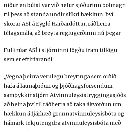
niður en búist var við hefur sjóðurinn bolmagn
til þess að standa undir slíkri hækkun. Því
skorar ASÍ á Eygló Harðardóttur, ráðherra
félagsmála, að breyta reglugerðinni nú þegar.
Fulltrúar ASÍ í stjórninni lögðu fram tillögu
sem er eftirfarandi:
„Vegna þeirra verulegu breytinga sem orðið
hafa á launaþróun og þjóðhagsforsendum
samþykkir stjórn Atvinnuleysistryggingasjóðs
að beina því til ráðherra að taka ákvörðun um
hækkun á fjárhæð grunnatvinnuleysisbóta og
hámark tekjutengdra atvinnuleysisbóta með