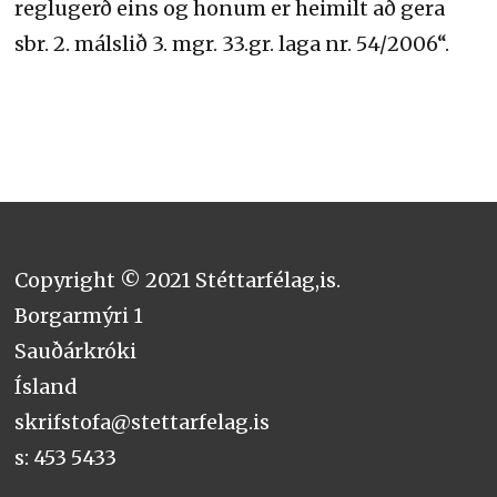
reglugerð eins og honum er heimilt að gera
sbr. 2. málslið 3. mgr. 33.gr. laga nr. 54/2006“.
Copyright © 2021 Stéttarfélag,is.
Borgarmýri 1
Sauðárkróki
Ísland
skrifstofa@stettarfelag.is
s: 453 5433