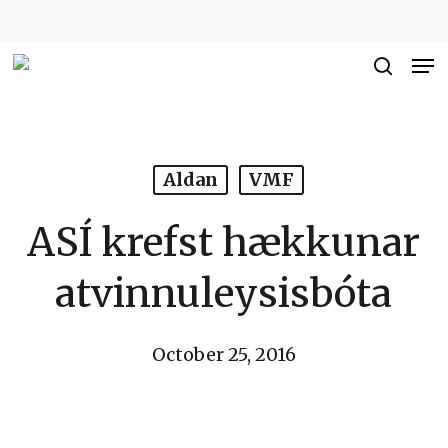
Skip
to
Me
Close
main
searc
Men
content
Aldan
VMF
ASÍ krefst hækkunar
atvinnuleysisbóta
October 25, 2016