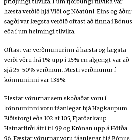
þriðjungi tilvika. Í um fjórðungi tilvika var
hæsta verðið hjá Víði og Nóatúni. Eins og áður
sagði var lægsta verðið oftast að finna í Bónus
eða í um helmingi tilvika.
Oftast var verðmunurinn á hæsta og lægsta
verði vöru frá 1% upp í 25% en algengt var að
sjá 25-50% verðmun. Mesti verðmunur í
könnuninni var 138%.
Flestar vörurnar sem skoðaðar voru í
könnuninni voru fáanlegar hjá Hagkaupum
Eiðistorgi eða 102 af 105, Fjarðarkaup
Hafnarfirði átti til 99 og Krónan upp á Höfða
96. Fæstar vörurnar voru fáanlegar hjá Bónus