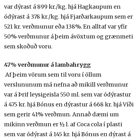
var dýrast á 899 kr./kg. hjá Hagkaupum en
ódýrast á 378 kr./kg. hjá Fjarðarkaupum sem er
521 kr. verðmunur eða 138%. En alltaf var yfir
50% verðmunur á þeim ávöxtum og grænmeti
sem skoðuð voru.
47% verðmunur á lambahrygg
Af þeim vörum sem til voru í öllum
verslununum má nefna að mikill verðmunur
var á Þrif leysigeisla 550 ml. sem var ódýrastur
á 475 kr. hjá Bónus en dýrastur á 668 kr. hjá Víði
sem gerir 41% verðmun. Annað dæmi um
mikinn verðmun er ½ l. af Coca cola í plasti
sem var ódýrast á 145 kr. hjá Bónus en dýrast á