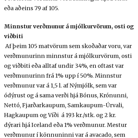
eða aðeins 79 af 105.
Minnstur verðmunur á mjólkurvörum, osti og
viðbiti
Af þeim 105 matvörum sem skoðaðar voru, var
verðmunurinn minnstur á mjólkurvörum, osti
og viðbiti eða alltaf undir 34%, en oftast var
verðmunurinn frá 1% upp í 50%. Minnstur
verðmunur var á 1,5 l. af Nýmjólk, sem var
ódýrust og á sama verði hjá Bónus, Krónunni,
Nettó, Fjarðarkaupum, Samkaupum-Úrvali,
Hagkaupum og Víði á 193 kr./stk. og 2 kr.
dýrari hjá Iceland eða 1% verðmunur. Mestur
verðmunur í könnuninni var á avacado, sem