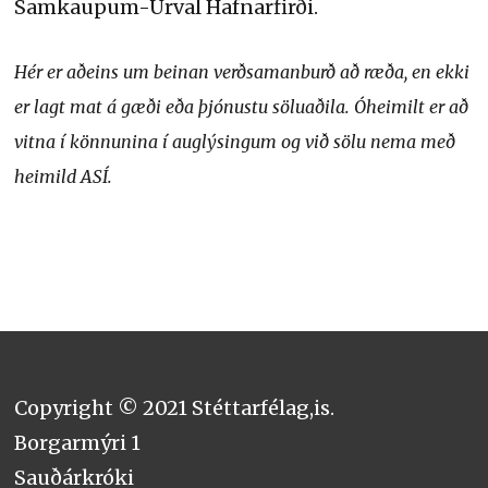
Samkaupum-Úrval Hafnarfirði.
Hér er aðeins um beinan verðsamanburð að ræða, en ekki
er lagt mat á gæði eða þjónustu söluaðila. Óheimilt er að
vitna í könnunina í auglýsingum og við sölu nema með
heimild ASÍ.
Copyright © 2021 Stéttarfélag,is.
Borgarmýri 1
Sauðárkróki