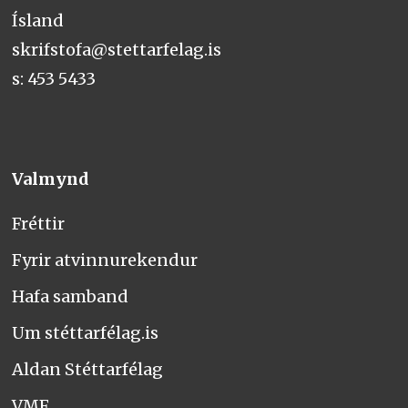
Ísland
skrifstofa@stettarfelag.is
s: 453 5433
Valmynd
Fréttir
Fyrir atvinnurekendur
Hafa samband
Um stéttarfélag.is
Aldan Stéttarfélag
VMF