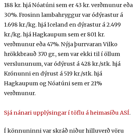
188 kr. hjá Nóatúni sem er 43 kr. verðmunur eða
30%. Frosinn lambahryggur var ódýrastur á
1.698 kr./kg. hjá Iceland en dýrastur á 2.499
kr./kg. hjá Hagkaupum sem er 801 kr.
verðmunur eða 47%. Nýja þurrvaran Vilko
hrökkbrauð 370 gr., sem var ekki til í öllum
verslununum, var ódýrust á 428 kr./stk. hjá
Krónunni en dýrust á 519 kr./stk. hjá
Hagkaupum og Nóatúni sem er 21%
verðmunur.
Sjá nánari upplýsingar í töflu á heimasíðu ASÍ
.
Í könnuninni var skráð niður hilluverð vöru