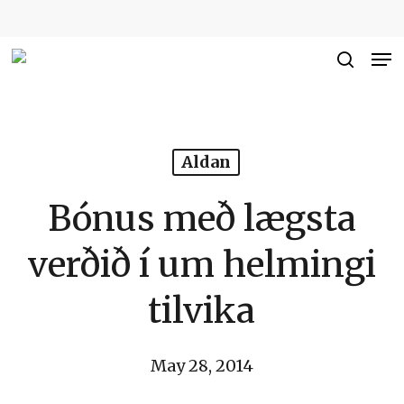
Skip
to
Me
Close
main
searc
Men
content
Aldan
Bónus með lægsta
verðið í um helmingi
tilvika
May 28, 2014