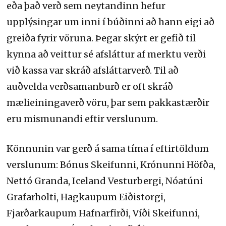
eða það verð sem neytandinn hefur
upplýsingar um inni í búðinni að hann eigi að
greiða fyrir vöruna. Þegar skýrt er gefið til
kynna að veittur sé afsláttur af merktu verði
við kassa var skráð afsláttarverð. Til að
auðvelda verðsamanburð er oft skráð
mælieiningaverð vöru, þar sem pakkastærðir
eru mismunandi eftir verslunum.
Könnunin var gerð á sama tíma í eftirtöldum
verslunum: Bónus Skeifunni, Krónunni Höfða,
Nettó Granda, Iceland Vesturbergi, Nóatúni
Grafarholti, Hagkaupum Eiðistorgi,
Fjarðarkaupum Hafnarfirði, Víði Skeifunni,