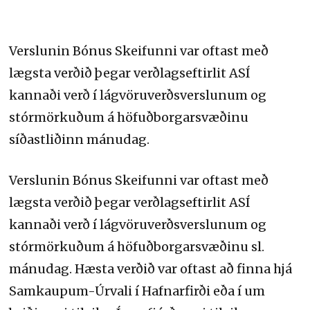
Verslunin Bónus Skeifunni var oftast með
lægsta verðið þegar verðlagseftirlit ASÍ
kannaði verð í lágvöruverðsverslunum og
stórmörkuðum á höfuðborgarsvæðinu
síðastliðinn mánudag.
Verslunin Bónus Skeifunni var oftast með
lægsta verðið þegar verðlagseftirlit ASÍ
kannaði verð í lágvöruverðsverslunum og
stórmörkuðum á höfuðborgarsvæðinu sl.
mánudag. Hæsta verðið var oftast að finna hjá
Samkaupum-Úrvali í Hafnarfirði eða í um