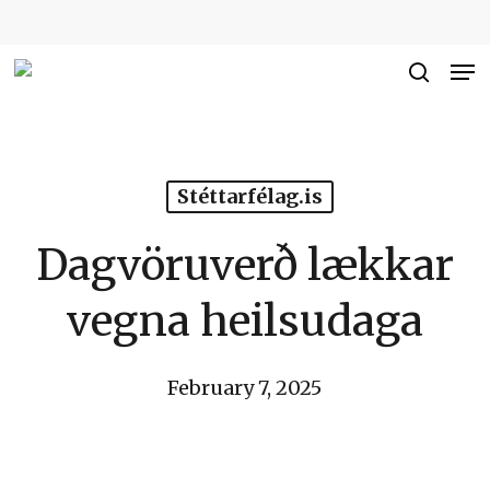
Skip
to
Me
Close
main
searc
Men
content
Stéttarfélag.is
Dagvöruverð lækkar
vegna heilsudaga
February 7, 2025