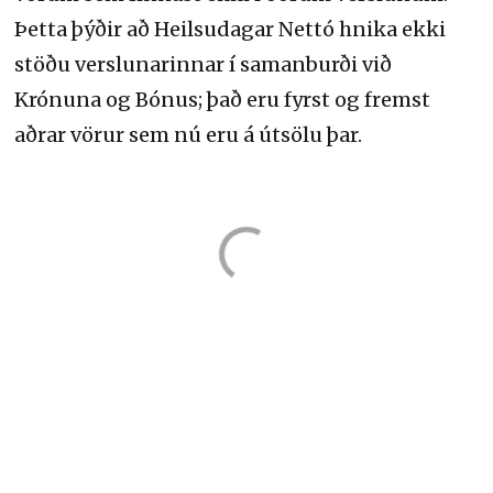
Þetta þýðir að Heilsudagar Nettó hnika ekki
stöðu verslunarinnar í samanburði við
Krónuna og Bónus; það eru fyrst og fremst
aðrar vörur sem nú eru á útsölu þar.