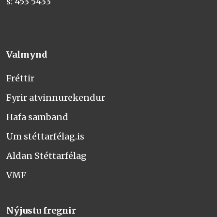
s: 453 5433
Valmynd
Fréttir
Fyrir atvinnurekendur
Hafa samband
Um stéttarfélag.is
Aldan Stéttarfélag
VMF
Nýjustu fregnir