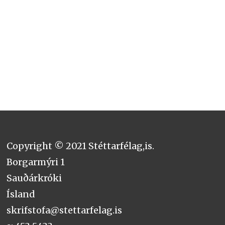
Copyright © 2021 Stéttarfélag,is.
Borgarmýri 1
Sauðárkróki
Ísland
skrifstofa@stettarfelag.is