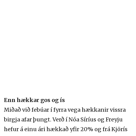
Enn hækkar gos og ís
Miðað við febúar í fyrra vega hækkanir vissra
birgja afar þungt. Verð í Nóa Síríus og Freyju
hefur á einu ári hækkað yfir 20% og frá Kjörís