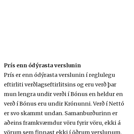
Prís enn ódýrasta verslunin
Prís er enn ódýrasta verslunin í reglulegu
eftirliti verðlagseftirlitsins og eru verð þar
mun lengra undir verði í Bónus en heldur en
verð í Bónus eru undir Krónunni. Verð í Nettó
er svo skammt undan. Samanburðurinn er
aðeins framkvæmdur vöru fyrir vöru, ekki á
vörum sem finnast ekki í öðrum verslunum.