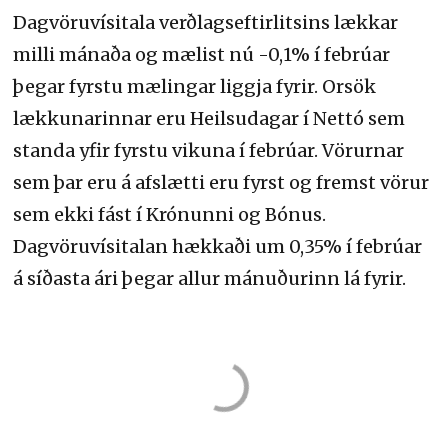
Dagvöruvísitala verðlagseftirlitsins lækkar
milli mánaða og mælist nú -0,1% í febrúar
þegar fyrstu mælingar liggja fyrir. Orsök
lækkunarinnar eru Heilsudagar í Nettó sem
standa yfir fyrstu vikuna í febrúar. Vörurnar
sem þar eru á afslætti eru fyrst og fremst vörur
sem ekki fást í Krónunni og Bónus.
Dagvöruvísitalan hækkaði um 0,35% í febrúar
á síðasta ári þegar allur mánuðurinn lá fyrir.