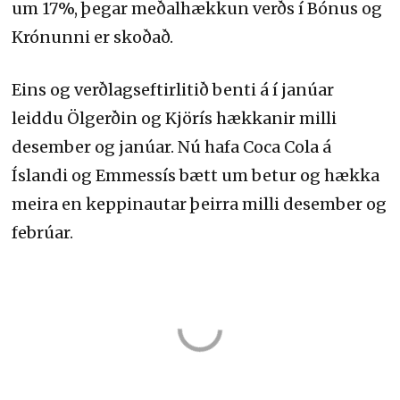
um 17%, þegar meðalhækkun verðs í Bónus og
Krónunni er skoðað.
Eins og verðlagseftirlitið benti á í janúar
leiddu Ölgerðin og Kjörís hækkanir milli
desember og janúar. Nú hafa Coca Cola á
Íslandi og Emmessís bætt um betur og hækka
meira en keppinautar þeirra milli desember og
febrúar.