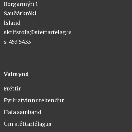
Borgarmýri 1
Sauðárkróki
Ísland
skrifstofa@stettarfelag.is
s: 453 5433
Valmynd
Fréttir
Fyrir atvinnurekendur
Hafa samband
Um stéttarfélag.is