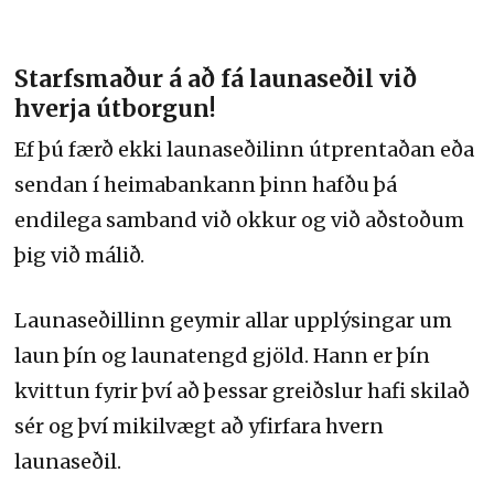
Starfsmaður á að fá launaseðil við
hverja útborgun!
Ef þú færð ekki launaseðilinn útprentaðan eða
sendan í heimabankann þinn hafðu þá
endilega samband við okkur og við aðstoðum
þig við málið.
Launaseðillinn geymir allar upplýsingar um
laun þín og launatengd gjöld. Hann er þín
kvittun fyrir því að þessar greiðslur hafi skilað
sér og því mikilvægt að yfirfara hvern
launaseðil.