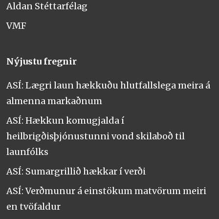
Aldan Stéttarfélag
VMF
Nýjustu fregnir
ASÍ: Lægri laun hækkuðu hlutfallslega meira á
almenna markaðnum
ASÍ: Hækkun komugjalda í
heilbrigðisþjónustunni vond skilaboð til
launfólks
ASÍ: Sumargrillið hækkar í verði
ASÍ: Verðmunur á einstökum matvörum meiri
en tvöfaldur