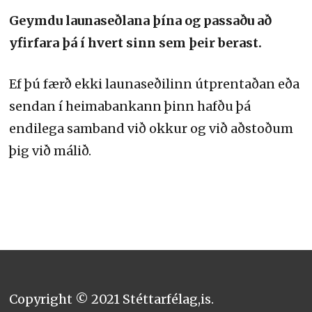
Geymdu launaseðlana þína og passaðu að
yfirfara þá í hvert sinn sem þeir berast.
Ef þú færð ekki launaseðilinn útprentaðan eða
sendan í heimabankann þinn hafðu þá
endilega samband við okkur og við aðstoðum
þig við málið.
Copyright © 2021 Stéttarfélag,is.