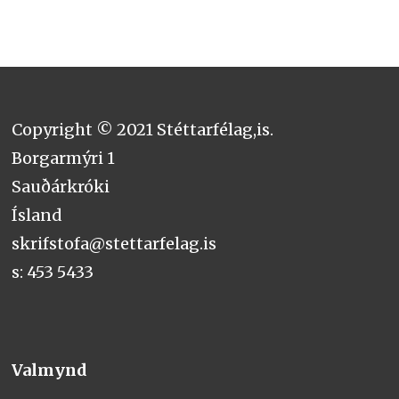
Copyright © 2021 Stéttarfélag,is.
Borgarmýri 1
Sauðárkróki
Ísland
skrifstofa@stettarfelag.is
s: 453 5433
Valmynd