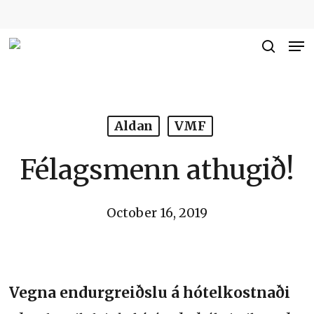
Skip
to
Me
Close
main
searc
Men
content
Aldan
VMF
Félagsmenn athugið!
October 16, 2019
Vegna endurgreiðslu á hótelkostnaði