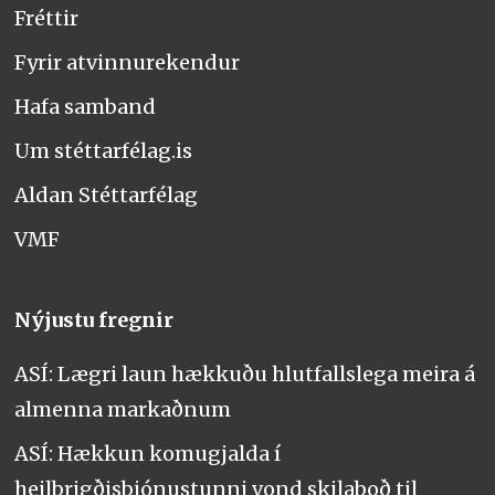
Fréttir
Fyrir atvinnurekendur
Hafa samband
Um stéttarfélag.is
Aldan Stéttarfélag
VMF
Nýjustu fregnir
ASÍ: Lægri laun hækkuðu hlutfallslega meira á
almenna markaðnum
ASÍ: Hækkun komugjalda í
heilbrigðisþjónustunni vond skilaboð til