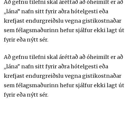
Að gefnu tilefni skal áréttað að óheimilt er að
,,lána” nafn sitt fyrir aðra hótelgesti eða
krefjast endurgreiðslu vegna gistikostnaðar
sem félagsmaðurinn hefur sjálfur ekki lagt út
fyrir eða nýtt sér.
Að gefnu tilefni skal áréttað að óheimilt er að
,,lána" nafn sitt fyrir aðra hótelgesti eða
krefjast endurgreiðslu vegna gistikostnaðar
sem félagsmaðurinn hefur sjálfur ekki lagt út
fyrir eða nýtt sér.