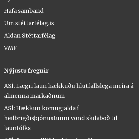
Hafa samband
Um stéttarfélag.is
Aldan Stéttarfélag
VMF
Nýjustu fregnir
ASÍ: Lægri laun hækkuðu hlutfallslega meira á
almenna markaðnum
ASÍ: Hækkun komugjalda í
heilbrigðisþjónustunni vond skilaboð til
launfólks