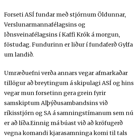
Forseti ASÍ fundar með stjórnum Öldunnar,
Verslunarmannafélagsins og
Iðnsveinafélagsins í Kaffi Krók á morgun,
föstudag. Fundurinn er liður í fundaferð Gylfa
um landið.
Umræðuefni verða annars vegar afmarkaðar
tillögur að breytingum á skipulagi ASÍ og hins
vegar mun forsetinn gera grein fyrir
samskiptum Alþýðusambandsins við
ríkisstjórn og SA á samningstímanum sem nú
er að líða.Einnig má búast við að kröfugerð
vegna komandi kjarasamninga komi til tals