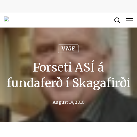
Skip
to
Me
Close
main
searc
Men
content
VMF
Forseti ASÍ á
fundaferð í Skagafirði
August 19, 2010