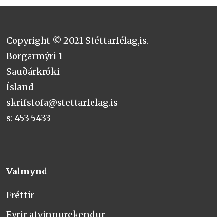
Copyright © 2021 Stéttarfélag,is.
Borgarmýri 1
Sauðárkróki
Ísland
skrifstofa@stettarfelag.is
s: 453 5433
Valmynd
Fréttir
Fyrir atvinnurekendur