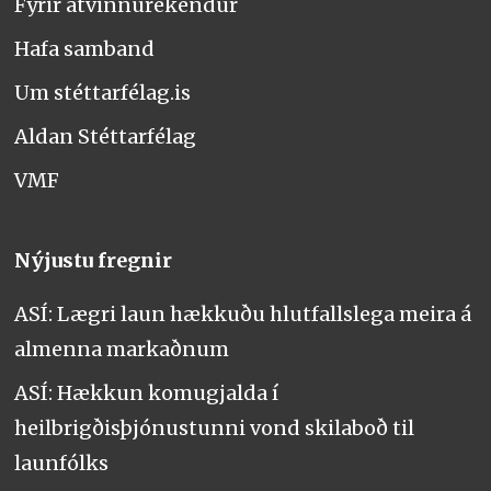
Fyrir atvinnurekendur
Hafa samband
Um stéttarfélag.is
Aldan Stéttarfélag
VMF
Nýjustu fregnir
ASÍ: Lægri laun hækkuðu hlutfallslega meira á
almenna markaðnum
ASÍ: Hækkun komugjalda í
heilbrigðisþjónustunni vond skilaboð til
launfólks