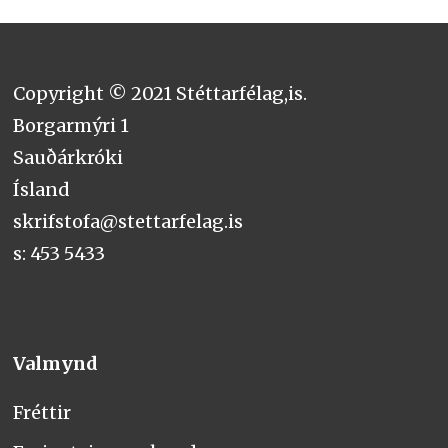
Copyright © 2021 Stéttarfélag,is.
Borgarmýri 1
Sauðárkróki
Ísland
skrifstofa@stettarfelag.is
s: 453 5433
Valmynd
Fréttir