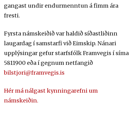
gangast undir endurmenntun á fimm ára
fresti.
Fyrsta námskeiðið var haldið síðastliðinn
laugardag í samstarfi við Eimskip. Nánari
upplýsingar gefur starfsfólk Framvegis í síma
5811900 eða í gegnum netfangið
bilstjori@framvegis.is
Hér má nálgast kynningarefni um
námskeiðin.