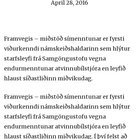
April 28, 2016
Framvegis – miðstöð símenntunar er fyrsti
viðurkenndi námskeiðshaldarinn sem hlýtur
starfsleyfi frá Samgöngustofu vegna
endurmenntunar atvinnubílstjóra en leyfið
hlaust síðastliðinn miðvikudag.
Framvegis – miðstöð símenntunar er fyrsti
viðurkenndi námskeiðshaldarinn sem hlýtur
starfsleyfi frá Samgöngustofu vegna
endurmenntunar atvinnubílstjóra en leyfið
hlaust síðastliðinn miðvikudag. Í því felst að