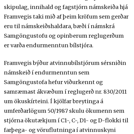
skipulag, innihald og fagstjórn námskeiða hjá
Framvegis taki mið af þeim kröfum sem gerðar
eru til námskeiðshaldara, bæði í námskrá
Samgöngustofu og opinberum reglugerðum
er varða endurmenntun bílstjóra.
Framvegis býður atvinnubílstjórum sérsniðin
námskeið í endurmenntun sem
Samgöngustofa hefur viðurkennt og
samræmast ákvæðum í reglugerð nr. 830/2011
um ökuskírteini. Í kjölfar breytinga á
umferðarlögum 50/1987 skulu ökumenn sem
stjórna ökutækjum í C1-, C-, D1- og D-flokki til
farþega- og vöruflutninga í atvinnuskyni