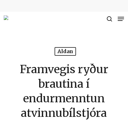
Skip
to
Me
Close
main
searc
Men
content
Aldan
Framvegis ryður
brautina í
endurmenntun
atvinnubílstjóra