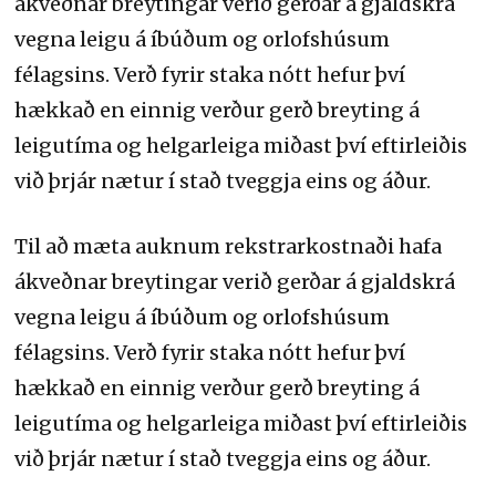
ákveðnar breytingar verið gerðar á gjaldskrá
vegna leigu á íbúðum og orlofshúsum
félagsins. Verð fyrir staka nótt hefur því
hækkað en einnig verður gerð breyting á
leigutíma og helgarleiga miðast því eftirleiðis
við þrjár nætur í stað tveggja eins og áður.
Til að mæta auknum rekstrarkostnaði hafa
ákveðnar breytingar verið gerðar á gjaldskrá
vegna leigu á íbúðum og orlofshúsum
félagsins. Verð fyrir staka nótt hefur því
hækkað en einnig verður gerð breyting á
leigutíma og helgarleiga miðast því eftirleiðis
við þrjár nætur í stað tveggja eins og áður.