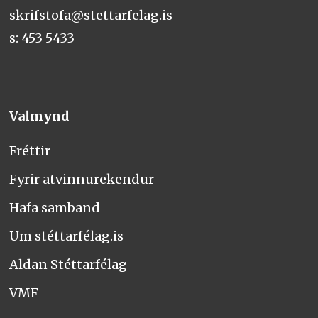
skrifstofa@stettarfelag.is
s: 453 5433
Valmynd
Fréttir
Fyrir atvinnurekendur
Hafa samband
Um stéttarfélag.is
Aldan Stéttarfélag
VMF