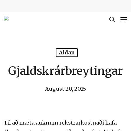
Skip
to
Me
Close
main
searc
Men
content
Aldan
Gjaldskrárbreytingar
August 20, 2015
Til að mæta auknum rekstrarkostnaði hafa