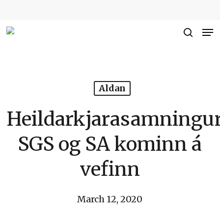
Skip
to
Me
Close
main
searc
Men
content
Aldan
Heildarkjarasamningu
SGS og SA kominn á
vefinn
March 12, 2020