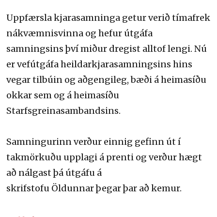
Uppfærsla kjarasamninga getur verið tímafrek
nákvæmnisvinna og hefur útgáfa
samningsins því miður dregist alltof lengi. Nú
er vefútgáfa heildarkjarasamningsins hins
vegar tilbúin og aðgengileg, bæði á heimasíðu
okkar sem og á heimasíðu
Starfsgreinasambandsins.
Samningurinn verður einnig gefinn út í
takmörkuðu upplagi á prenti og verður hægt
að nálgast þá útgáfu á
skrifstofu Öldunnar þegar þar að kemur.