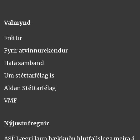
Valmynd
Fréttir
Fyrir atvinnurekendur
Hafa samband
Um stéttarfélag.is
Aldan Stéttarfélag
VMF
Nýjustu fregnir
ASÍ: Lægri laun hækkuðu hlutfallslega meira á