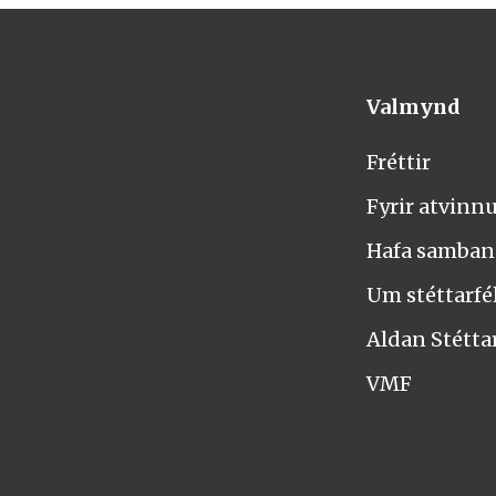
Valmynd
Fréttir
Fyrir atvinn
Hafa samba
Um stéttarfél
Aldan Stétta
VMF