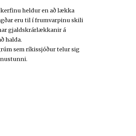
skerfinu heldur en að lækka
gðar eru til í frumvarpinu skili
inar gjaldskrárlækkanir á
að halda.
rúm sem ríkissjóður telur sig
jónustunni.