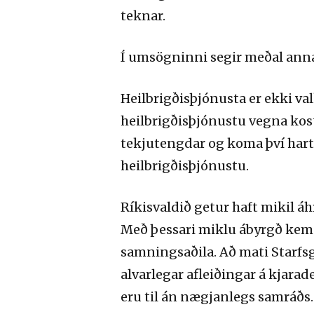
teknar.
Í umsögninni segir meðal anna
Heilbrigðisþjónusta er ekki val
heilbrigðisþjónustu vegna kost
tekjutengdar og koma því hart 
heilbrigðisþjónustu.
Ríkisvaldið getur haft mikil á
Með þessari miklu ábyrgð kemu
samningsaðila. Að mati Starfsg
alvarlegar afleiðingar á kjara
eru til án nægjanlegs samráðs.