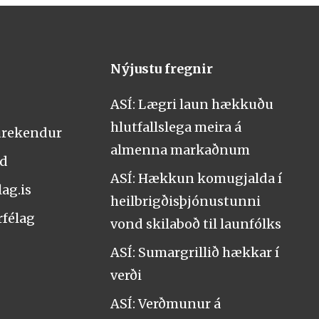
Nýjustu fregnir
ASÍ: Lægri laun hækkuðu
hlutfallslega meira á
urekendur
almenna markaðnum
nd
ASÍ: Hækkun komugjalda í
ag.is
heilbrigðisþjónustunni
rfélag
vond skilaboð til launfólks
ASÍ: Sumargrillið hækkar í
verði
ASÍ: Verðmunur á