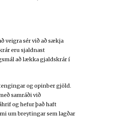
ð veigra sér við að sækja
krár eru sjaldnast
gsmál að lækka gjaldskrár í
utengingar og opinber gjöld.
 með samráði við
hrif og hefur það haft
dæmi um breytingar sem lagðar