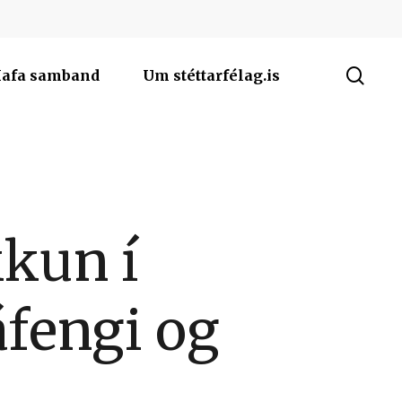
sea
afa samband
Um stéttarfélag.is
kkun í
áfengi og