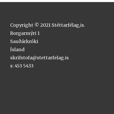
Copyright © 2021 Stéttarfélag,is.
Borgarmýri 1
Sauðárkróki
Ísland
skrifstofa@stettarfelag.is
s: 453 5433