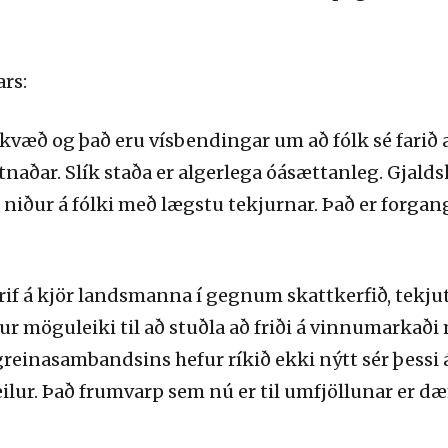
rs:
kvæð og það eru vísbendingar um að fólk sé farið a
naðar. Slík staða er algerlega óásættanleg. Gjalds
niður á fólki með lægstu tekjurnar. Það er forgan
hrif á kjör landsmanna í gegnum skattkerfið, tekj
r möguleiki til að stuðla að friði á vinnumarkaði
reinasambandsins hefur ríkið ekki nýtt sér þessi á
deilur. Það frumvarp sem nú er til umfjöllunar er 