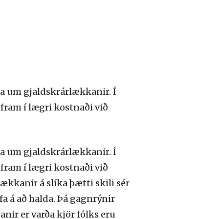
a um gjaldskrárlækkanir. Í
ram í lægri kostnaði við
a um gjaldskrárlækkanir. Í
ram í lægri kostnaði við
ækkanir á slíka þætti skili sér
fa á að halda. Þá gagnrýnir
ir er varða kjör fólks eru