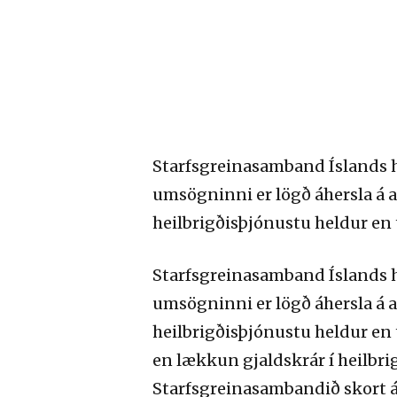
Starfsgreinasamband Íslands h
umsögninni er lögð áhersla á 
heilbrigðisþjónustu heldur en t
Starfsgreinasamband Íslands h
umsögninni er lögð áhersla á 
heilbrigðisþjónustu heldur en ti
en lækkun gjaldskrár í heilbrig
Starfsgreinasambandið skort á 