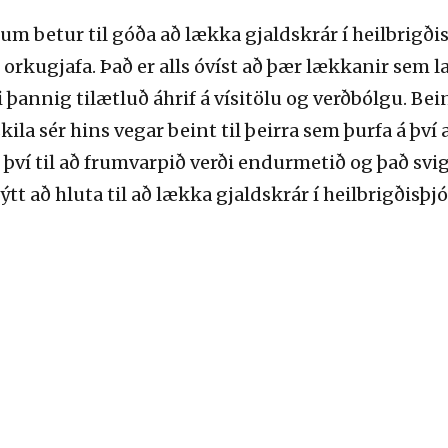
 betur til góða að lækka gjaldskrár í heilbrigði
orkugjafa. Það er alls óvíst að þær lækkanir sem la
fi þannig tilætluð áhrif á vísitölu og verðbólgu. Be
a sér hins vegar beint til þeirra sem þurfa á því 
ví til að frumvarpið verði endurmetið og það svig
nýtt að hluta til að lækka gjaldskrár í heilbrigðisþ