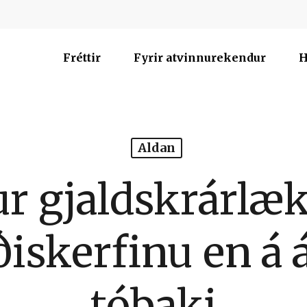
Fréttir
Fyrir atvinnurekendur
H
Aldan
r gjaldskrárlæ
ðiskerfinu en á 
tóbaki