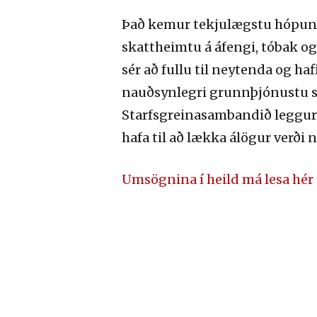
Það kemur tekjulægstu hópunum
skattheimtu á áfengi, tóbak og 
sér að fullu til neytenda og ha
nauðsynlegri grunnþjónustu skil
Starfsgreinasambandið leggur þ
hafa til að lækka álögur verði 
Umsögnina í heild má lesa hér