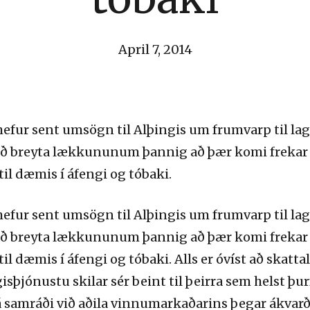
April 7, 2014
efur sent umsögn til Alþingis um frumvarp til lag
að breyta lækkununum þannig að þær komi frekar f
il dæmis í áfengi og tóbaki.
efur sent umsögn til Alþingis um frumvarp til lag
að breyta lækkununum þannig að þær komi frekar f
l dæmis í áfengi og tóbaki. Alls er óvíst að skattal
isþjónustu skilar sér beint til þeirra sem helst þur
samráði við aðila vinnumarkaðarins þegar ákvarðan