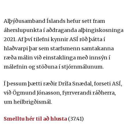
Alþýðusamband Íslands hefur sett fram
áherslupunkta í aðdraganda alþingiskosninga
2021. Af því tilefni kynnir ASÍ röð þátta í
hlaðvarpi þar sem starfsmenn samtakanna
ræða málin við einstaklinga með innsýn í
málefnin og stöðuna í stjórnmálunum.
Í þessum þætti ræðir Drífa Snædal, forseti ASÍ,
við Ögmund Jónasson, fyrrverandi ráðherra,
um heilbrigðismál.
Smelltu hér til að hlusta
(37:41)