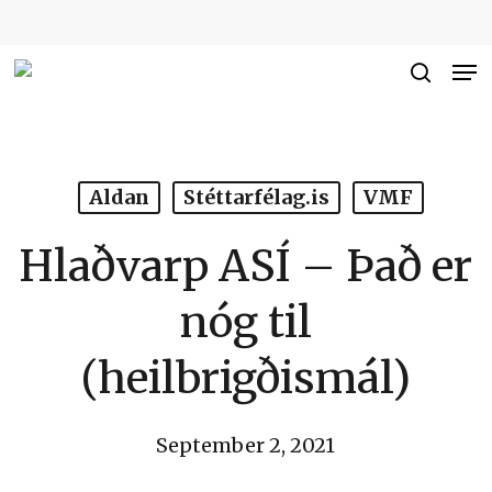
Skip
to
Me
Close
main
searc
Men
content
Aldan
Stéttarfélag.is
VMF
Hlaðvarp ASÍ – Það er
nóg til
(heilbrigðismál)
September 2, 2021