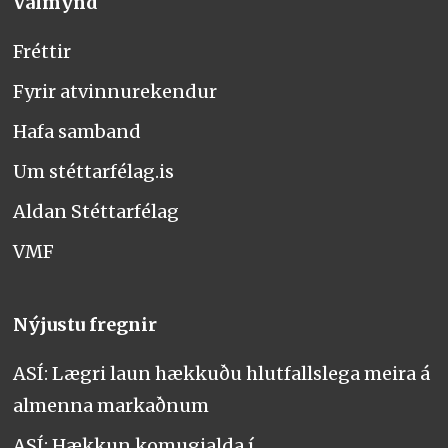
Valmynd
Fréttir
Fyrir atvinnurekendur
Hafa samband
Um stéttarfélag.is
Aldan Stéttarfélag
VMF
Nýjustu fregnir
ASÍ: Lægri laun hækkuðu hlutfallslega meira á
almenna markaðnum
ASÍ: Hækkun komugjalda í