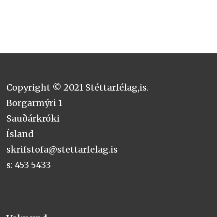
Copyright © 2021 Stéttarfélag,is.
Borgarmýri 1
Sauðárkróki
Ísland
skrifstofa@stettarfelag.is
s: 453 5433