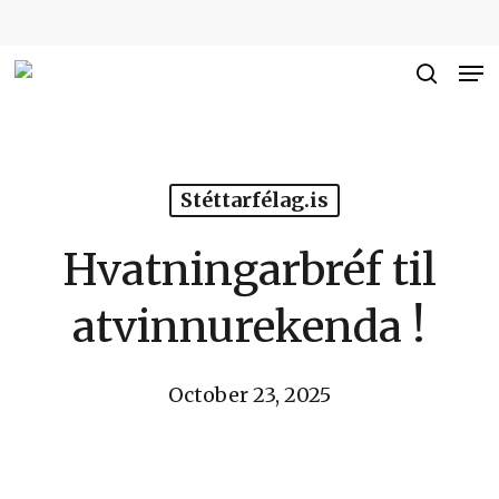
Skip
to
Me
Close
main
searc
Men
content
Stéttarfélag.is
Hvatningarbréf til
atvinnurekenda !
October 23, 2025