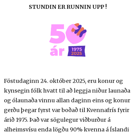
STUNDIN ER RUNNIN UPP !
Föstudaginn 24. október 2025, eru konur og
kynsegin fólk hvatt til að leggja niður launaða
og ólaunaða vinnu allan daginn eins og konur
gerðu þegar fyrst var boðað til Kvennafrís fyrir
árið 1975. Það var sögulegur viðburður á
alheimsvísu enda lögðu 90% kvenna á Íslandi