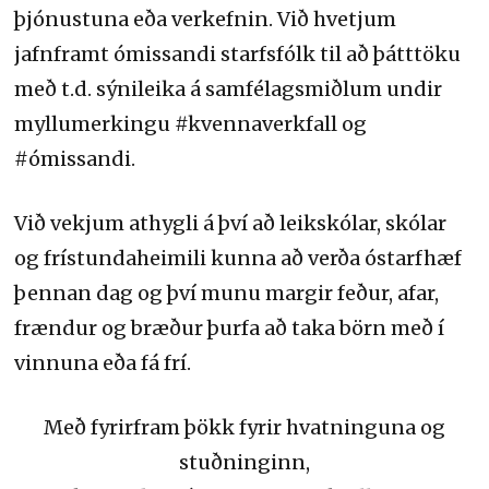
þjónustuna eða verkefnin. Við hvetjum
jafnframt ómissandi starfsfólk til að þátttöku
með t.d. sýnileika á samfélagsmiðlum undir
myllumerkingu #kvennaverkfall og
#ómissandi.
Við vekjum athygli á því að leikskólar, skólar
og frístundaheimili kunna að verða óstarfhæf
þennan dag og því munu margir feður, afar,
frændur og bræður þurfa að taka börn með í
vinnuna eða fá frí.
Með fyrirfram þökk fyrir hvatninguna og
stuðninginn,