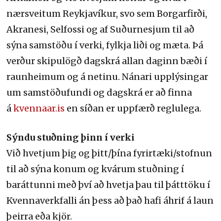
nærsveitum Reykjavíkur, svo sem Borgarfirði,
Akranesi, Selfossi og af Suðurnesjum til að
sýna samstöðu í verki, fylkja liði og mæta. Þá
verður skipulögð dagskrá allan daginn bæði í
raunheimum og á netinu. Nánari upplýsingar
um samstöðufundi og dagskrá er að finna
á
kvennaar.is
en síðan er uppfærð reglulega.
Sýndu stuðning þinn í verki
Við hvetjum þig og þitt/þína fyrirtæki/stofnun
til að sýna konum og kvárum stuðning í
baráttunni með því að hvetja þau til þátttöku í
Kvennaverkfalli án þess að það hafi áhrif á laun
þeirra eða kjör.