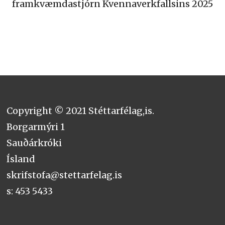
framkvæmdastjórn Kvennaverkfallsins 2025
Copyright © 2021 Stéttarfélag,is.
Borgarmýri 1
Sauðárkróki
Ísland
skrifstofa@stettarfelag.is
s: 453 5433