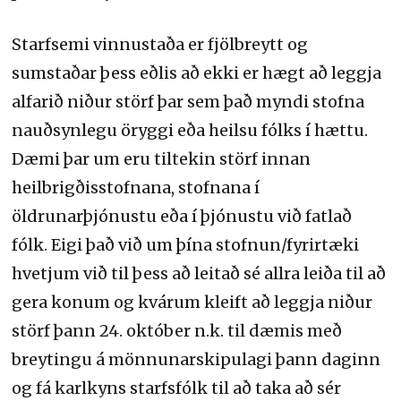
Starfsemi vinnustaða er fjölbreytt og
sumstaðar þess eðlis að ekki er hægt að leggja
alfarið niður störf þar sem það myndi stofna
nauðsynlegu öryggi eða heilsu fólks í hættu.
Dæmi þar um eru tiltekin störf innan
heilbrigðisstofnana, stofnana í
öldrunarþjónustu eða í þjónustu við fatlað
fólk. Eigi það við um þína stofnun/fyrirtæki
hvetjum við til þess að leitað sé allra leiða til að
gera konum og kvárum kleift að leggja niður
störf þann 24. október n.k. til dæmis með
breytingu á mönnunarskipulagi þann daginn
og fá karlkyns starfsfólk til að taka að sér