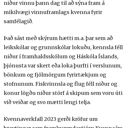
niður vinnu þann dag til að sýna fram á
mikilvægi vinnuframlags kvenna fyrir
samfélagið.
Það sást með skýrum hætti m.a. þar sem að
leikskólar og grunnskólar lokuðu, kennsla féll
niður í framhaldsskólum og Háskóla Íslands,
þjónusta var skert eða loka þurfti í verslunum,
bönkum og fjölmörgum fyrirtækjum og
stofnunum. Fiskvinnsla og flug féll niður og
konur lögðu niður störf á skipum sem voru úti
við veiðar og svo mætti lengi telja.
Kvennaverkfall 2023 gerði kröfur um