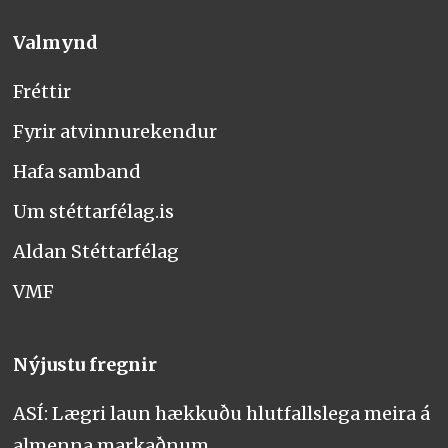
Valmynd
Fréttir
Fyrir atvinnurekendur
Hafa samband
Um stéttarfélag.is
Aldan Stéttarfélag
VMF
Nýjustu fregnir
ASÍ: Lægri laun hækkuðu hlutfallslega meira á
almenna markaðnum