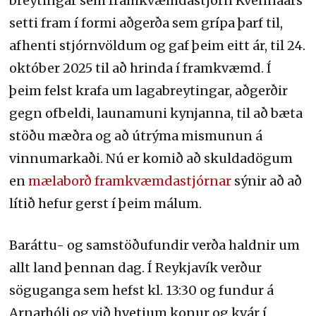
breytingar sem framkvæmdastjórn Kvennaárs
setti fram í formi aðgerða sem grípa þarf til,
afhenti stjórnvöldum og gaf þeim eitt ár, til 24.
október 2025 til að hrinda í framkvæmd. Í
þeim felst krafa um lagabreytingar, aðgerðir
gegn ofbeldi, launamuni kynjanna, til að bæta
stöðu mæðra og að útrýma mismunun á
vinnumarkaði. Nú er komið að skuldadögum
en
mælaborð framkvæmdastjórnar
sýnir að að
lítið hefur gerst í þeim málum.
Baráttu- og samstöðufundir verða haldnir um
allt land þennan dag. Í Reykjavík verður
söguganga sem hefst kl. 13:30 og fundur á
Arnarhóli og við hvetjum konur og kvár í