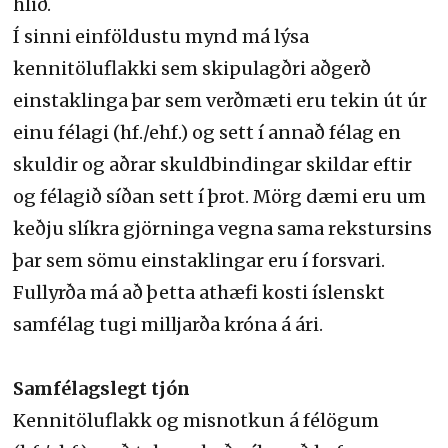
hlið.
Í sinni einföldustu mynd má lýsa
kennitöluflakki sem skipulagðri aðgerð
einstaklinga þar sem verðmæti eru tekin út úr
einu félagi (hf./ehf.) og sett í annað félag en
skuldir og aðrar skuldbindingar skildar eftir
og félagið síðan sett í þrot. Mörg dæmi eru um
keðju slíkra gjörninga vegna sama rekstursins
þar sem sömu einstaklingar eru í forsvari.
Fullyrða má að þetta athæfi kosti íslenskt
samfélag tugi milljarða króna á ári.
Samfélagslegt tjón
Kennitöluflakk og misnotkun á félögum