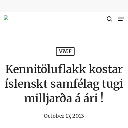
Skip
to
Me
Close
main
searc
Men
content
VMF
Kennitöluflakk kostar
íslenskt samfélag tugi
milljarða á ári !
October 17, 2013