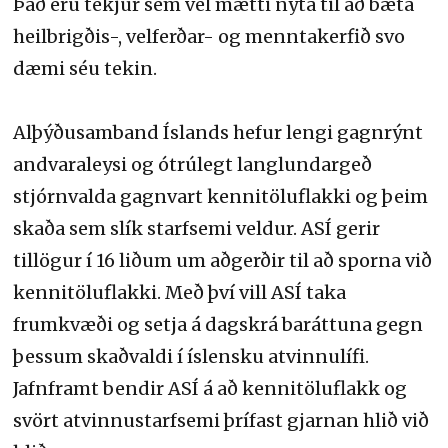
Það eru tekjur sem vel mætti nýta til að bæta
heilbrigðis-, velferðar- og menntakerfið svo
dæmi séu tekin.
Alþýðusamband Íslands hefur lengi gagnrýnt
andvaraleysi og ótrúlegt langlundargeð
stjórnvalda gagnvart kennitöluflakki og þeim
skaða sem slík starfsemi veldur. ASÍ gerir
tillögur í 16 liðum um aðgerðir til að sporna við
kennitöluflakki. Með því vill ASÍ taka
frumkvæði og setja á dagskrá baráttuna gegn
þessum skaðvaldi í íslensku atvinnulífi.
Jafnframt bendir ASÍ á að kennitöluflakk og
svört atvinnustarfsemi þrífast gjarnan hlið við