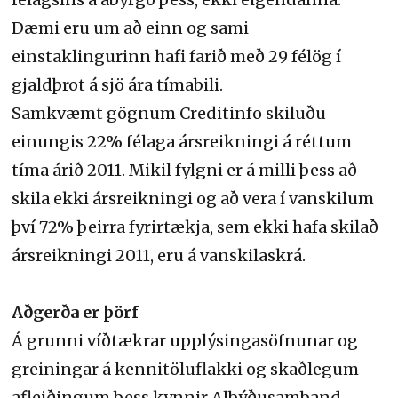
Dæmi eru um að einn og sami
einstaklingurinn hafi farið með 29 félög í
gjaldþrot á sjö ára tímabili.
Samkvæmt gögnum Creditinfo skiluðu
einungis 22% félaga ársreikningi á réttum
tíma árið 2011. Mikil fylgni er á milli þess að
skila ekki ársreikningi og að vera í vanskilum
því 72% þeirra fyrirtækja, sem ekki hafa skilað
ársreikningi 2011, eru á vanskilaskrá.
Aðgerða er þörf
Á grunni víðtækrar upplýsingasöfnunar og
greiningar á kennitöluflakki og skaðlegum
afleiðingum þess kynnir Alþýðusamband