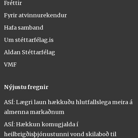
Fréttir
Fyrir atvinnurekendur
Hafa samband
Um stéttarfélag.is
Aldan Stéttarfélag
VMF
Nýjustu fregnir
ASÍ: Lægri laun hækkuðu hlutfallslega meira á
almenna markaðnum
ASÍ: Hækkun komugjalda í
heilbrigðisþjónustunni vond skilaboð til