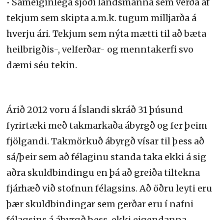
• Sameiginlega sjóði landsmanna sem verða af
tekjum sem skipta a.m.k. tugum milljarða á
hverju ári. Tekjum sem nýta mætti til að bæta
heilbrigðis-, velferðar- og menntakerfi svo
dæmi séu tekin.
Árið 2012 voru á Íslandi skráð 31 þúsund
fyrirtæki með takmarkaða ábyrgð og fer þeim
fjölgandi. Takmörkuð ábyrgð vísar til þess að
sá/þeir sem að félaginu standa taka ekki á sig
aðra skuldbindingu en þá að greiða tiltekna
fjárhæð við stofnun félagsins. Að öðru leyti eru
þær skuldbindingar sem gerðar eru í nafni
félagsins á ábyrgð þess, ekki eigendanna.