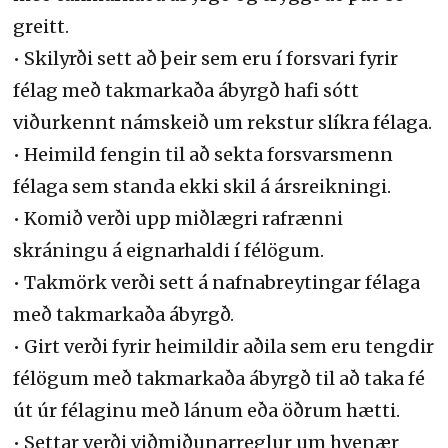
greitt.
• Skilyrði sett að þeir sem eru í forsvari fyrir
félag með takmarkaða ábyrgð hafi sótt
viðurkennt námskeið um rekstur slíkra félaga.
• Heimild fengin til að sekta forsvarsmenn
félaga sem standa ekki skil á ársreikningi.
• Komið verði upp miðlægri rafrænni
skráningu á eignarhaldi í félögum.
• Takmörk verði sett á nafnabreytingar félaga
með takmarkaða ábyrgð.
• Girt verði fyrir heimildir aðila sem eru tengdir
félögum með takmarkaða ábyrgð til að taka fé
út úr félaginu með lánum eða öðrum hætti.
• Settar verði viðmiðunarreglur um hvenær