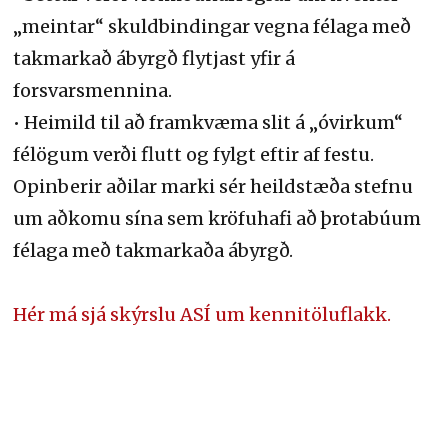
„meintar“ skuldbindingar vegna félaga með
takmarkað ábyrgð flytjast yfir á
forsvarsmennina.
• Heimild til að framkvæma slit á „óvirkum“
félögum verði flutt og fylgt eftir af festu.
Opinberir aðilar marki sér heildstæða stefnu
um aðkomu sína sem kröfuhafi að þrotabúum
félaga með takmarkaða ábyrgð.
Hér má sjá skýrslu ASÍ um kennitöluflakk.