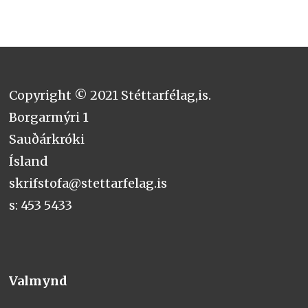
Copyright © 2021 Stéttarfélag,is.
Borgarmýri 1
Sauðárkróki
Ísland
skrifstofa@stettarfelag.is
s: 453 5433
Valmynd