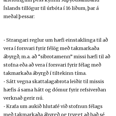
Íslands tillögur til úrbóta í 16 liðum, þar á
meðal þessar:
• Strangari reglur um hæfi einstaklinga til að
vera í forsvari fyrir félög með takmarkaða
ábyrgð, m.a. að “síbrotamenn” missi hæfi til að
stofna eða að vera í forsvari fyrir félag með
takmarkaða ábyrgð í tiltekinn tíma.
• Sátt vegna skattalagabrota leiðir til missis
hæfis á sama hátt og dómur fyrir refsiverðan
verknað gerir nú.
• Krafa um aukið hlutafé við stofnun félags
með takmarkaða ábyrgð og tryggt að það sé