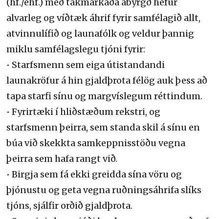
(hf./ehf.) með takmarkaða ábyrgð hefur
alvarleg og víðtæk áhrif fyrir samfélagið allt,
atvinnulífið og launafólk og veldur þannig
miklu samfélagslegu tjóni fyrir:
• Starfsmenn sem eiga útistandandi
launakröfur á hin gjaldþrota félög auk þess að
tapa starfi sínu og margvíslegum réttindum.
• Fyrirtæki í hliðstæðum rekstri, og
starfsmenn þeirra, sem standa skil á sínu en
búa við skekkta samkeppnisstöðu vegna
þeirra sem hafa rangt við.
• Birgja sem fá ekki greidda sína vöru og
þjónustu og geta vegna ruðningsáhrifa slíks
tjóns, sjálfir orðið gjaldþrota.