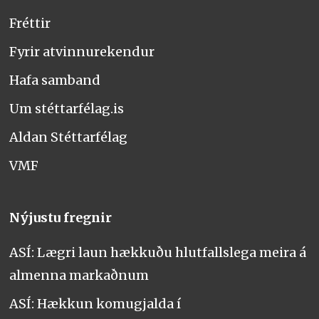
Fréttir
Fyrir atvinnurekendur
Hafa samband
Um stéttarfélag.is
Aldan Stéttarfélag
VMF
Nýjustu fregnir
ASÍ: Lægri laun hækkuðu hlutfallslega meira á
almenna markaðnum
ASÍ: Hækkun komugjalda í