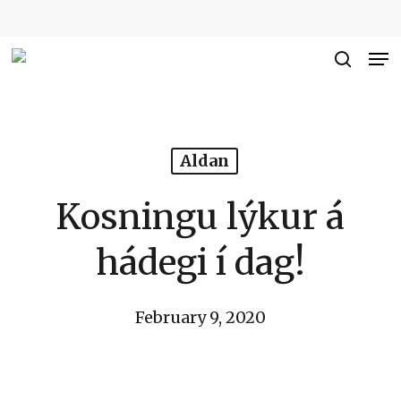
Skip
to
Me
Close
main
searc
Men
content
Aldan
Kosningu lýkur á
hádegi í dag!
February 9, 2020