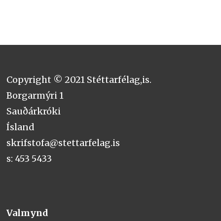
Copyright © 2021 Stéttarfélag,is.
Borgarmýri 1
Sauðárkróki
Ísland
skrifstofa@stettarfelag.is
s: 453 5433
Valmynd