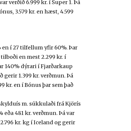
ar verðið 6.999 kr. í Super 1. Þá
nus, 3.579 kr. en hæst, 4.599
en í 27 tilfellum yfir 60%. Þar
lboði en mest 2.299 kr. í
 140% dýrari í Fjarðarkaup
að gerir 1.399 kr. verðmun. Þá
9 kr. en í Bónus þar sem það
kylduís m. súkkulaði frá Kjörís
% eða 481 kr. verðmun. Þá var
796 kr. kg í Iceland og gerir