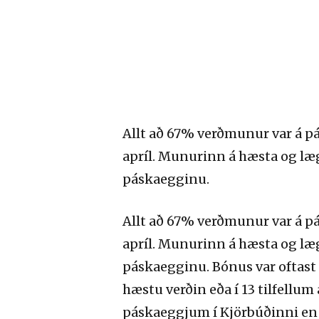
Allt að 67% verðmunur var á p
apríl. Munurinn á hæsta og l
páskaegginu.
Allt að 67% verðmunur var á p
apríl. Munurinn á hæsta og l
páskaegginu. Bónus var oftast 
hæstu verðin eða í 13 tilfellum a
páskaeggjum í Kjörbúðinni en e