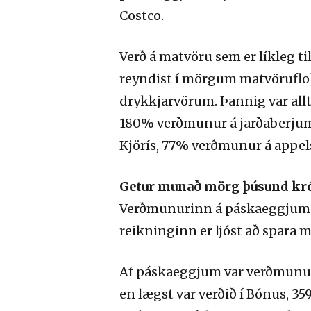
Costco.
Verð á matvöru sem er líkleg t
reyndist í mörgum matvöruflok
drykkjarvörum. Þannig var al
180% verðmunur á jarðaberjum
Kjörís, 77% verðmunur á appel
Getur munað mörg þúsund kró
Verðmunurinn á páskaeggjum í
reikninginn er ljóst að spara m
Af páskaeggjum var verðmunuri
en lægst var verðið í Bónus, 3