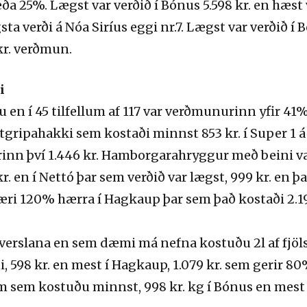
 eða 25%. Lægst var verðið í Bónus 5.598 kr. en hæst v
 verði á Nóa Siríus eggi nr.7. Lægst var verðið í Bó
 kr. verðmun.
i
en í 45 tilfellum af 117 var verðmunurinn yfir 41% 
ipahakki sem kostaði minnst 853 kr. í Super 1 á ti
n því 1.446 kr. Hamborgarahryggur með beini var
r. en í Nettó þar sem verðið var lægst, 999 kr. en þ
læri 120% hærra í Hagkaup þar sem það kostaði 2.19
i verslana en sem dæmi má nefna kostuðu 2l af fjöls
, 598 kr. en mest í Hagkaup, 1.079 kr. sem gerir 80
sem kostuðu minnst, 998 kr. kg í Bónus en mest 2.