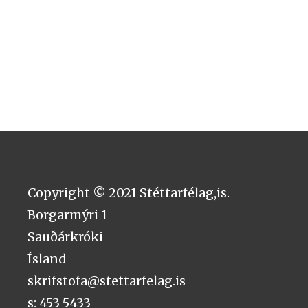
Copyright © 2021 Stéttarfélag,is.
Borgarmýri 1
Sauðárkróki
Ísland
skrifstofa@stettarfelag.is
s: 453 5433