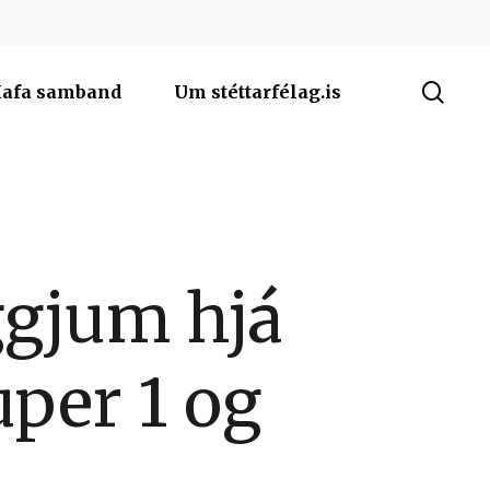
sea
afa samband
Um stéttarfélag.is
ggjum hjá
per 1 og