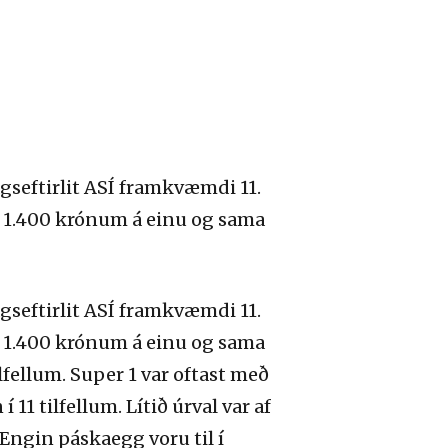
gseftirlit ASÍ framkvæmdi 11.
 1.400 krónum á einu og sama
gseftirlit ASÍ framkvæmdi 11.
 1.400 krónum á einu og sama
fellum. Super 1 var oftast með
 11 tilfellum. Lítið úrval var af
Engin páskaegg voru til í