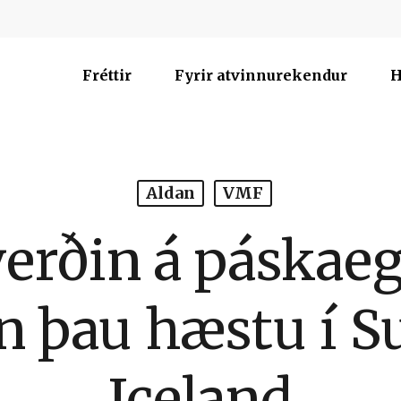
Fréttir
Fyrir atvinnurekendur
H
Aldan
VMF
erðin á páskae
n þau hæstu í Su
Iceland