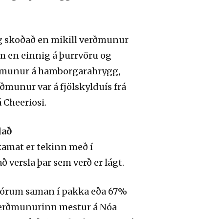
nig skoðað en mikill verðmunur
m en einnig á þurrvöru og
rðmunur á hamborgarahrygg,
unur var á fjölskylduís frá
 Cheeriosi.
lað
amat er tekinn með í
 versla þar sem verð er lágt.
fjórum saman í pakka eða 67%
r verðmunurinn mestur á Nóa