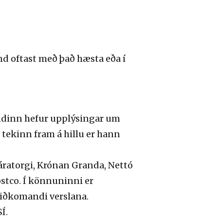
and oftast með það hæsta eða í
andinn hefur upplýsingar um
 tekinn fram á hillu er hann
ratorgi, Krónan Granda, Nettó
ostco. Í könnuninni er
viðkomandi verslana.
Í.