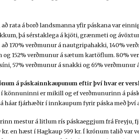
il að rata á borð landsmanna yfir páskana var ein
kum, þá sérstaklega á kjöti, grænmeti og ávöxtu
lt að 170% verðmunur á nautgripahakki, 140% ve
 og 152% verðmunur á sætum kartöflum. 80% verðm
síni, 57% verðmunur á snakki og 65% verðmunur á
num á páskainnkaupunum eftir því hvar er vers
 könnuninni er mikill og ef verðmunurinn á pásk
á háar fjárhæðir í innkaupum fyrir páska með því að
nn mestur á litlum rís páskaeggjum frá Freyju, 
59 kr. en hæst í Hagkaup 599 kr. Í krónum talið va