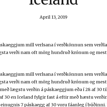
April 13, 2019
áskaeggjum mill verlsana í verðkönnun sem verðla
ægsta verði nam oft mörg hundruð krónum og mest
áskaeggjum mill verlsana í verðkönnun sem verðla
ægsta verði nam oft mörg hundruð krónum og mest
með lægstu verðin á páskaeggjum eða í 28 af 30 til
f 30 en Iceland fylgir fast á eftir með hæstu verðin í
inugnis 7 páskaegg af 30 voru fáanleg í búðinni. 