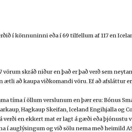
ðið í könnuninni eða í 69 tilfellum af 117 en Icel
117 vörum skráð niður en það er það verð sem neyt
ætli að kaupa viðkomandi vöru. Ef að afsláttur er
a tíma í öllum verslunum en þær eru: Bónus Smá
ðarkaup, Hagkaup Skeifan, Iceland Engihjalla og C
 verði en ekkert mat er lagt á gæði eða þjónustu 
ina í auglýsingum og við sölu nema með heimild AS