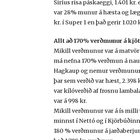
Siríus risa páskaeggi, 1.401 kr.
var 28% munur á hæsta og lægsta
kr. í Super 1 en það gerir 1.020
Allt að 170% verðmunur á kjöt
Mikill verðmunur var á matvöru 
má nefna 170% verðmun á nautgr
Hagkaup og nemur verðmunurin
þar sem verðið var hæst, 2.398 k
var kílóverðið af frosnu lamba
var á 998 kr.
Mikill verðmunur var á ís mill
minnst í Nettó og í Kjörbúðinni
180 % verðmunur á jarðaberjum 