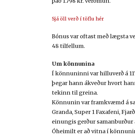
það 1.798 kr. verðmun.
Sjá öll verð í töflu hér
Bónus var oftast með lægsta ver
48 tilfellum.
Um könnunina
Í könnuninni var hilluverð á 
þegar hann ákveður hvort hann 
tekinn til greina.
Könnunin var framkvæmd á sam
Granda, Super 1 Faxafeni, Fjar
einungis gerður samanburður á
Óheimilt er að vitna í könnun