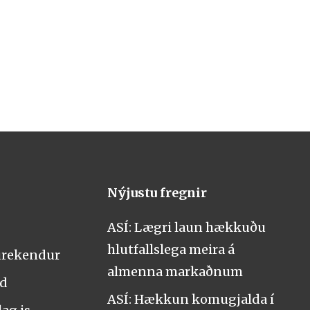
Nýjustu fregnir
ASÍ: Lægri laun hækkuðu
hlutfallslega meira á
urekendur
almenna markaðnum
nd
ASÍ: Hækkun komugjalda í