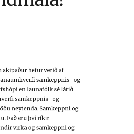
 skipaður hefur verið af
ofnanaumhverfi samkeppnis- og
rfshópi en launafólk sé látið
hverfi samkeppnis- og
stöðu neytenda. Samkeppni og
. Það eru því ríkir
undir virka og samkeppni og