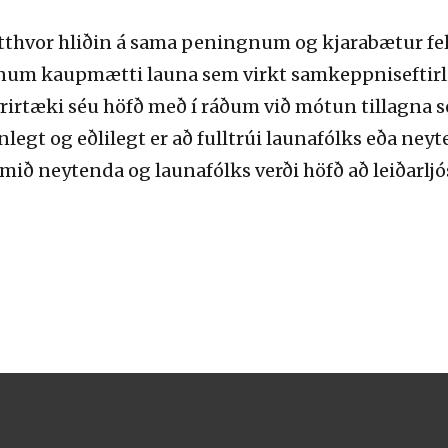
tthvor hliðin á sama peningnum og kjarabætur fel
m kaupmætti launa sem virkt samkeppniseftirlit
fyrirtæki séu höfð með í ráðum við mótun tillagna
nlegt og eðlilegt er að fulltrúi launafólks eða neyt
mið neytenda og launafólks verði höfð að leiðarljós