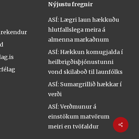
Nýjustu fregnir
ASÍ: Lægri laun hækkuðu
hlutfallslega meira á
urekendur
almenna markaðnum
nd
ASÍ: Hækkun komugjalda í
ag.is
heilbrigðisþjónustunni
rfélag
vond skilaboð til launfólks
ASÍ: Sumargrillið hækkar í
verði
ASÍ: Verðmunur á
einstökum matvörum
Share
meiri en tvöfaldur