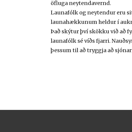
öfluga neytendavernd.
Launafólk og neytendur eru si
launahækkunum heldur í auknu
Það skýtur því skökku við að 
launafólk sé víðs fjarri. Nauðsy
þessum til að tryggja að sjónar