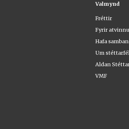
Valmynd
Fréttir
Fyrir atvinn
Hafa samba
Um stéttarfél
Aldan Stétta
VMF