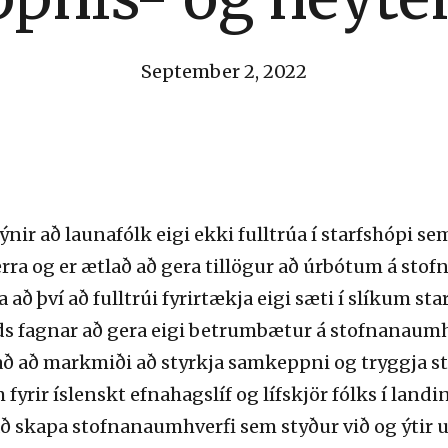
September 2, 2022
r að launafólk eigi ekki fulltrúa í starfshópi sem
ra og er ætlað að gera tillögur að úrbótum á st
ð því að fulltrúi fyrirtækja eigi sæti í slíkum sta
ds fagnar að gera eigi betrumbætur á stofnanaum
að að markmiði að styrkja samkeppni og tryggja 
rir íslenskt efnahagslíf og lífskjör fólks í landinu
ð skapa stofnanaumhverfi sem styður við og ýtir 