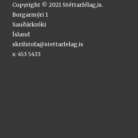
Copyright © 2021 Stéttarfélag,is.
Borgarmýri 1
Sauðárkróki
Ísland
skrifstofa@stettarfelag.is
s: 453 5433