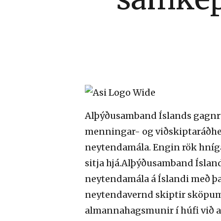
Alþýðusamband Íslands gagnrýni
menningar- og viðskiptaráðher
neytendamála. Engin rök hníga a
sitja hjá.Alþýðusamband Íslan
neytendamála á Íslandi með þ
neytendavernd skiptir sköpum fy
almannahagsmunir í húfi við a