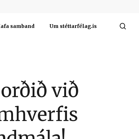
sea
afa samband
Um stéttarfélag.is
borðið við
mhverfis
ndmála!