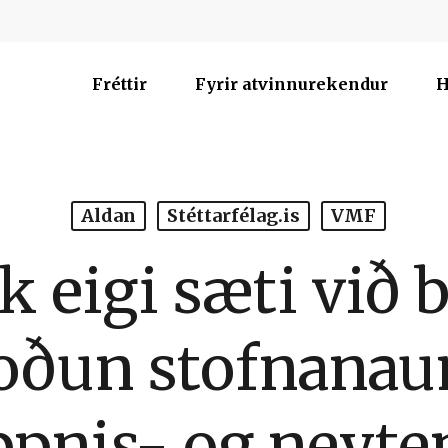
Fréttir
Fyrir atvinnurekendur
H
Aldan
Stéttarfélag.is
VMF
 eigi sæti við 
oðun stofnanau
pnis- og neyte