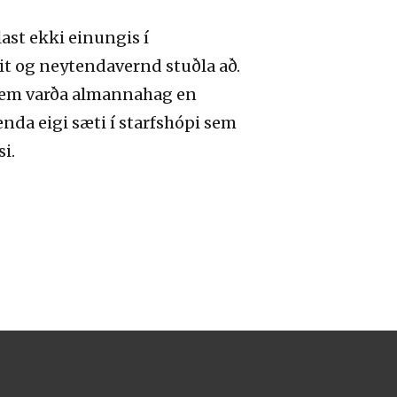
ast ekki einungis í
 og neytendavernd stuðla að.
 sem varða almannahag en
enda eigi sæti í starfshópi sem
i.