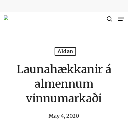
Skip
to
Me
Close
main
searc
Men
content
Aldan
Launahækkanir á
almennum
vinnumarkaði
May 4, 2020