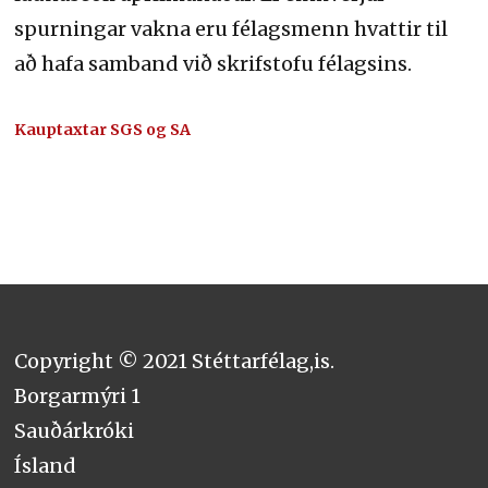
spurningar vakna eru félagsmenn hvattir til
að hafa samband við skrifstofu félagsins.
Kauptaxtar SGS og SA
Copyright © 2021 Stéttarfélag,is.
Borgarmýri 1
Sauðárkróki
Ísland