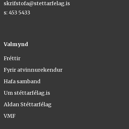
skrifstofa@stettarfelag.is
s: 453 5433
Valmynd
Fréttir
Fyrir atvinnurekendur
Hafa samband
Um stéttarfélag.is
Aldan Stéttarfélag
VMF