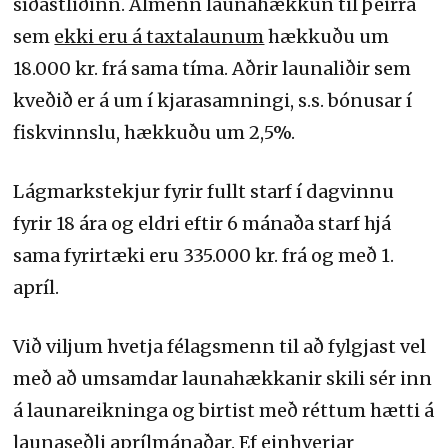
síðastliðinn. Almenn launahækkun til þeirra
sem
ekki eru á taxtalaunum
hækkuðu um
18.000 kr. frá sama tíma. Aðrir launaliðir sem
kveðið er á um í kjarasamningi, s.s. bónusar í
fiskvinnslu, hækkuðu um 2,5%.
Lágmarkstekjur fyrir fullt starf í dagvinnu
fyrir 18 ára og eldri eftir 6 mánaða starf hjá
sama fyrirtæki eru 335.000 kr. frá og með 1.
apríl.
Við viljum hvetja félagsmenn til að fylgjast vel
með að umsamdar launahækkanir skili sér inn
á launareikninga og birtist með réttum hætti á
launaseðli aprílmánaðar. Ef einhverjar