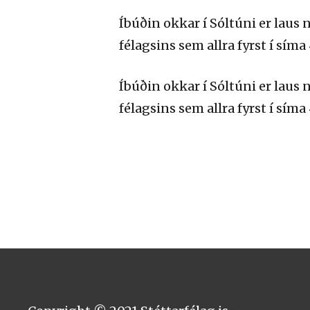
Íbúðin okkar í Sóltúni er lau
félagsins sem allra fyrst í síma
Íbúðin okkar í Sóltúni er lau
félagsins sem allra fyrst í síma