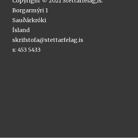
Copyright © 2021 Stéttarfélag,is.
Borgarmýri 1
Sauðárkróki
Ísland
skrifstofa@stettarfelag.is
s: 453 5433