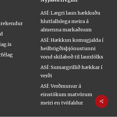
ASÍ: Lægri laun hækkuðu
hlutfallslega meira á
urekendur
almenna markaðnum
nd
ASÍ: Hækkun komugjalda í
ag.is
heilbrigðisþjónustunni
rfélag
vond skilaboð til launfólks
ASÍ: Sumargrillið hækkar í
verði
ASÍ: Verðmunur á
einstökum matvörum
Share
meiri en tvöfaldur