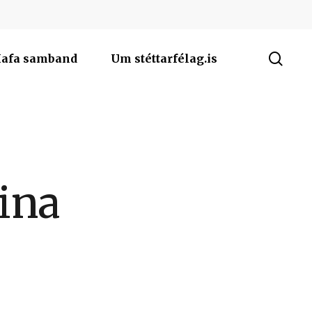
sea
afa samband
Um stéttarfélag.is
ina