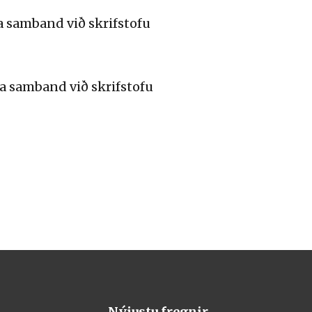
a samband við skrifstofu
a samband við skrifstofu
Nýjustu fregnir