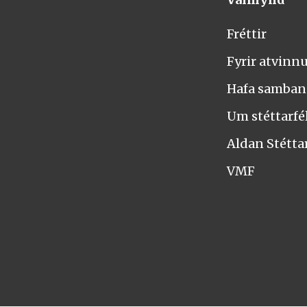
Fréttir
Fyrir atvinn
Hafa samba
Um stéttarfél
Aldan Stétta
VMF