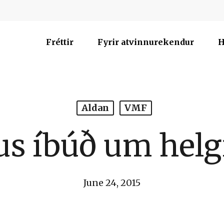
Fréttir
Fyrir atvinnurekendur
H
Aldan
VMF
us íbúð um helg
June 24, 2015