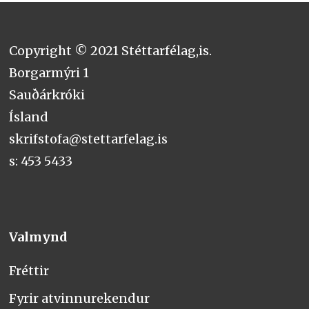
Copyright © 2021 Stéttarfélag,is.
Borgarmýri 1
Sauðárkróki
Ísland
skrifstofa@stettarfelag.is
s: 453 5433
Valmynd
Fréttir
Fyrir atvinnurekendur