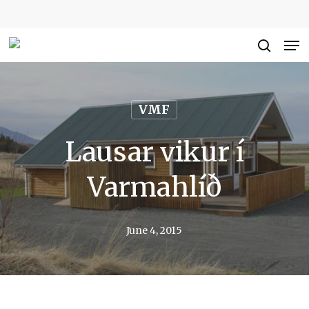
Skip
to
Me
Close
main
searc
Men
content
VMF
Lausar vikur í
Varmahlíð
June 4, 2015