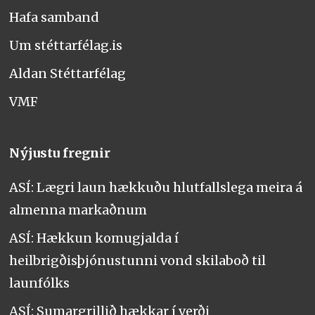
Hafa samband
Um stéttarfélag.is
Aldan Stéttarfélag
VMF
Nýjustu fregnir
ASÍ: Lægri laun hækkuðu hlutfallslega meira á
almenna markaðnum
ASÍ: Hækkun komugjalda í
heilbrigðisþjónustunni vond skilaboð til
launfólks
ASÍ: Sumargrillið hækkar í verði