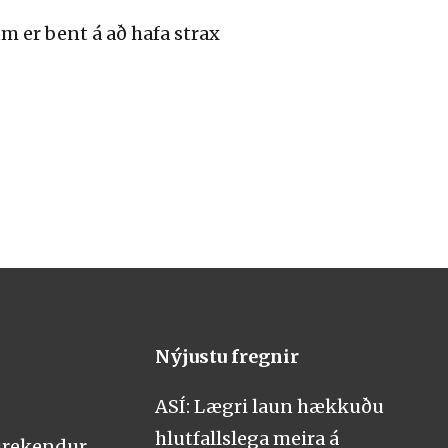
m er bent á að hafa strax
Nýjustu fregnir
ASÍ: Lægri laun hækkuðu
hlutfallslega meira á
urekendur