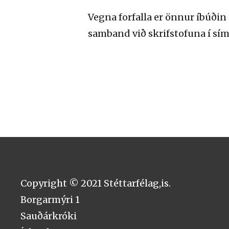
Vegna forfalla er önnur íbúðin
samband við skrifstofuna í sím
Copyright © 2021 Stéttarfélag,is.
Borgarmýri 1
Sauðárkróki