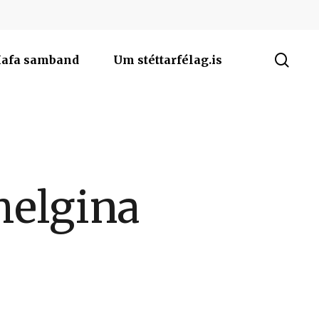
sea
afa samband
Um stéttarfélag.is
helgina