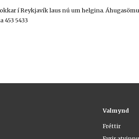
 okkar í Reykjavík laus nú um helgina. Áhugasömu
a 453 5433
Valmynd
Fréttir
Fyrir atvinn