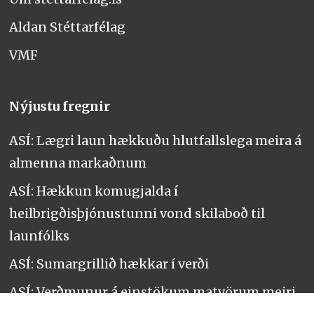
Aldan Stéttarfélag
VMF
Nýjustu fregnir
ASÍ: Lægri laun hækkuðu hlutfallslega meira á
almenna markaðnum
ASÍ: Hækkun komugjalda í
heilbrigðisþjónustunni vond skilaboð til
launfólks
ASÍ: Sumargrillið hækkar í verði
ASÍ: Verðmunur á einstökum matvörum meiri