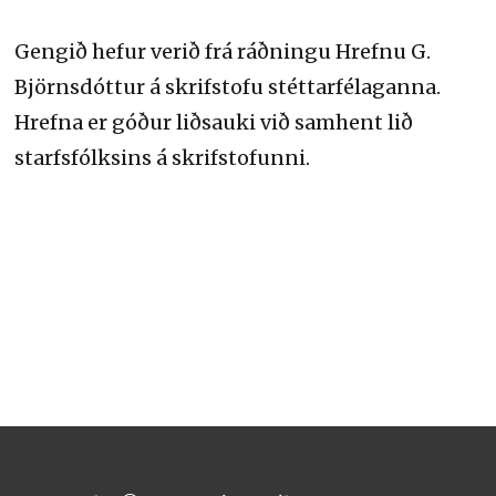
Gengið hefur verið frá ráðningu Hrefnu G.
Björnsdóttur á skrifstofu stéttarfélaganna.
Hrefna er góður liðsauki við samhent lið
starfsfólksins á skrifstofunni.