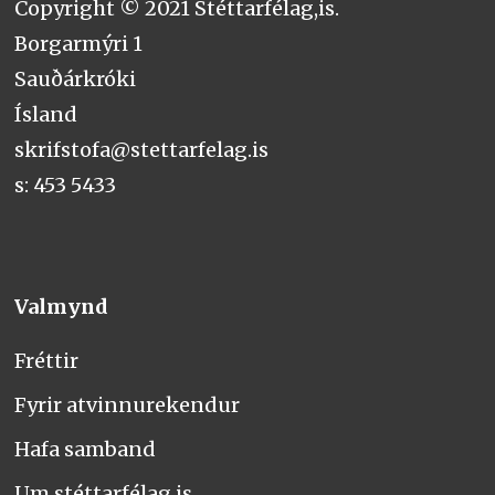
Copyright © 2021 Stéttarfélag,is.
Borgarmýri 1
Sauðárkróki
Ísland
skrifstofa@stettarfelag.is
s: 453 5433
Valmynd
Fréttir
Fyrir atvinnurekendur
Hafa samband
Um stéttarfélag.is