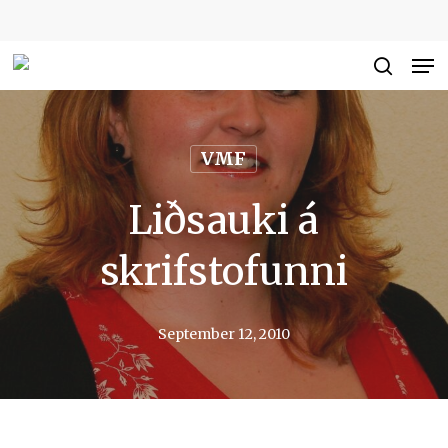
Skip
to
Me
Close
main
searc
Men
content
VMF
Liðsauki á
skrifstofunni
September 12, 2010