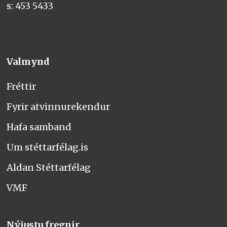
s: 453 5433
Valmynd
Fréttir
Fyrir atvinnurekendur
Hafa samband
Um stéttarfélag.is
Aldan Stéttarfélag
VMF
Nýjustu fregnir