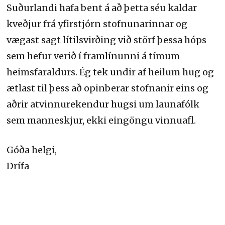
Suðurlandi hafa bent á að þetta séu kaldar
kveðjur frá yfirstjórn stofnunarinnar og
vægast sagt lítilsvirðing við störf þessa hóps
sem hefur verið í framlínunni á tímum
heimsfaraldurs. Ég tek undir af heilum hug og
ætlast til þess að opinberar stofnanir eins og
aðrir atvinnurekendur hugsi um launafólk
sem manneskjur, ekki eingöngu vinnuafl.
Góða helgi,
Drífa