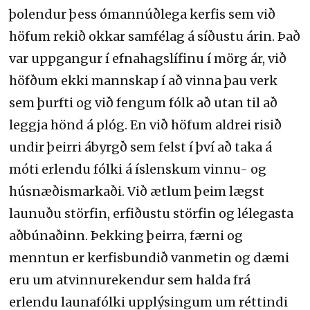
þolendur þess ómannúðlega kerfis sem við
höfum rekið okkar samfélag á síðustu árin. Það
var uppgangur í efnahagslífinu í mörg ár, við
höfðum ekki mannskap í að vinna þau verk
sem þurfti og við fengum fólk að utan til að
leggja hönd á plóg. En við höfum aldrei risið
undir þeirri ábyrgð sem felst í því að taka á
móti erlendu fólki á íslenskum vinnu- og
húsnæðismarkaði. Við ætlum þeim lægst
launuðu störfin, erfiðustu störfin og lélegasta
aðbúnaðinn. Þekking þeirra, færni og
menntun er kerfisbundið vanmetin og dæmi
eru um atvinnurekendur sem halda frá
erlendu launafólki upplýsingum um réttindi