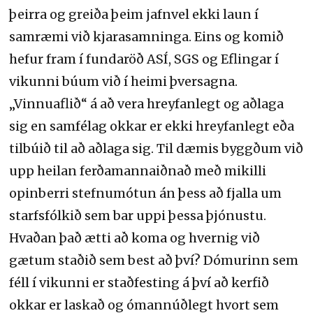
þeirra og greiða þeim jafnvel ekki laun í
samræmi við kjarasamninga. Eins og komið
hefur fram í fundaröð ASÍ, SGS og Eflingar í
vikunni búum við í heimi þversagna.
„Vinnuaflið“ á að vera hreyfanlegt og aðlaga
sig en samfélag okkar er ekki hreyfanlegt eða
tilbúið til að aðlaga sig. Til dæmis byggðum við
upp heilan ferðamannaiðnað með mikilli
opinberri stefnumótun án þess að fjalla um
starfsfólkið sem bar uppi þessa þjónustu.
Hvaðan það ætti að koma og hvernig við
gætum staðið sem best að því? Dómurinn sem
féll í vikunni er staðfesting á því að kerfið
okkar er laskað og ómannúðlegt hvort sem