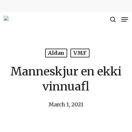
Skip
to
Me
Close
main
searc
Men
content
Aldan
VMF
Manneskjur en ekki
vinnuafl
March 1, 2021