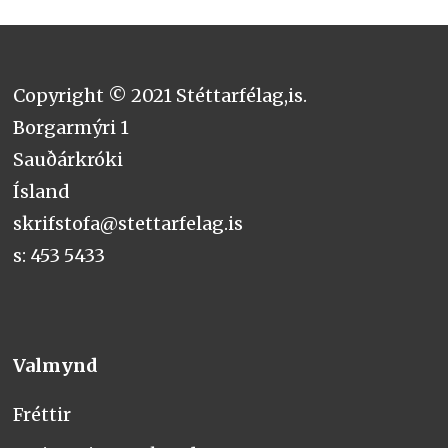
Copyright © 2021 Stéttarfélag,is.
Borgarmýri 1
Sauðárkróki
Ísland
skrifstofa@stettarfelag.is
s: 453 5433
Valmynd
Fréttir