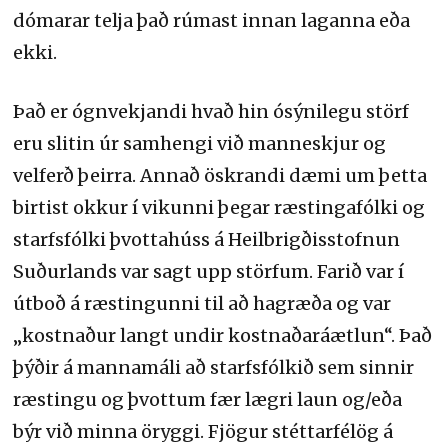
dómarar telja það rúmast innan laganna eða
ekki.
Það er ógnvekjandi hvað hin ósýnilegu störf
eru slitin úr samhengi við manneskjur og
velferð þeirra. Annað öskrandi dæmi um þetta
birtist okkur í vikunni þegar ræstingafólki og
starfsfólki þvottahúss á Heilbrigðisstofnun
Suðurlands var sagt upp störfum. Farið var í
útboð á ræstingunni til að hagræða og var
„kostnaður langt undir kostnaðaráætlun“. Það
þýðir á mannamáli að starfsfólkið sem sinnir
ræstingu og þvottum fær lægri laun og/eða
býr við minna öryggi. Fjögur stéttarfélög á