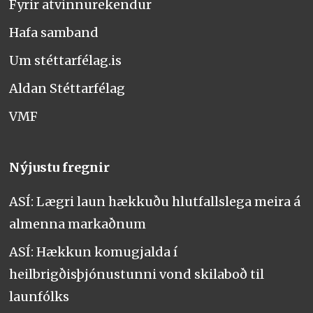
Fyrir atvinnurekendur
Hafa samband
Um stéttarfélag.is
Aldan Stéttarfélag
VMF
Nýjustu fregnir
ASÍ: Lægri laun hækkuðu hlutfallslega meira á
almenna markaðnum
ASÍ: Hækkun komugjalda í
heilbrigðisþjónustunni vond skilaboð til
launfólks