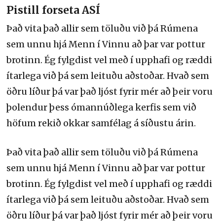
Pistill forseta ASÍ
Það vita það allir sem töluðu við þá Rúmena
sem unnu hjá Menn í Vinnu að þar var pottur
brotinn. Ég fylgdist vel með í upphafi og ræddi
ítarlega við þá sem leituðu aðstoðar. Hvað sem
öðru líður þá var það ljóst fyrir mér að þeir voru
þolendur þess ómannúðlega kerfis sem við
höfum rekið okkar samfélag á síðustu árin.
Það vita það allir sem töluðu við þá Rúmena
sem unnu hjá Menn í Vinnu að þar var pottur
brotinn. Ég fylgdist vel með í upphafi og ræddi
ítarlega við þá sem leituðu aðstoðar. Hvað sem
öðru líður þá var það ljóst fyrir mér að þeir voru