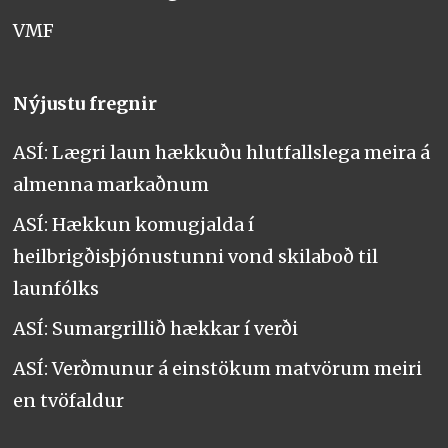
VMF
Nýjustu fregnir
ASÍ: Lægri laun hækkuðu hlutfallslega meira á
almenna markaðnum
ASÍ: Hækkun komugjalda í
heilbrigðisþjónustunni vond skilaboð til
launfólks
ASÍ: Sumargrillið hækkar í verði
ASÍ: Verðmunur á einstökum matvörum meiri
en tvöfaldur