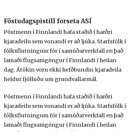
Föstudagspistill forseta ASÍ
Póstmenn í Finnlandi hafa staðið í harðri
kjaradeilu sem vonandi er að ljúka. Starfsfólk í
fólksflutningum fór í samúðarverkfall en það
lamaði flugsamgöngur í Finnlandi í heilan
dag. Átökin voru ekki hefðbundin kjaradeila
heldur fjölluðu um grundvallarmál.
Póstmenn í Finnlandi hafa staðið í harðri
kjaradeilu sem vonandi er að ljúka. Starfsfólk í
fólksflutningum fór í samúðarverkfall en það
lamaði flugsamgöngur í Finnlandi í heilan