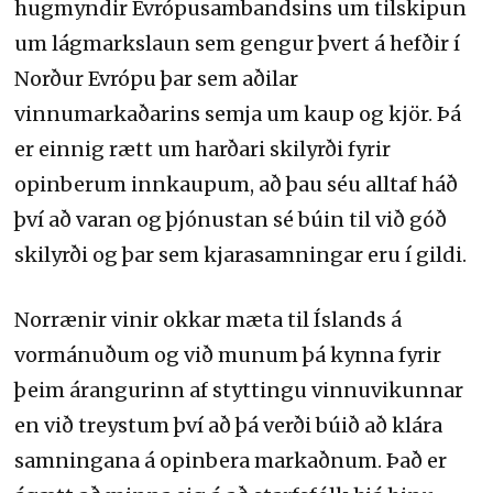
hugmyndir Evrópusambandsins um tilskipun
um lágmarkslaun sem gengur þvert á hefðir í
Norður Evrópu þar sem aðilar
vinnumarkaðarins semja um kaup og kjör. Þá
er einnig rætt um harðari skilyrði fyrir
opinberum innkaupum, að þau séu alltaf háð
því að varan og þjónustan sé búin til við góð
skilyrði og þar sem kjarasamningar eru í gildi.
Norrænir vinir okkar mæta til Íslands á
vormánuðum og við munum þá kynna fyrir
þeim árangurinn af styttingu vinnuvikunnar
en við treystum því að þá verði búið að klára
samningana á opinbera markaðnum. Það er