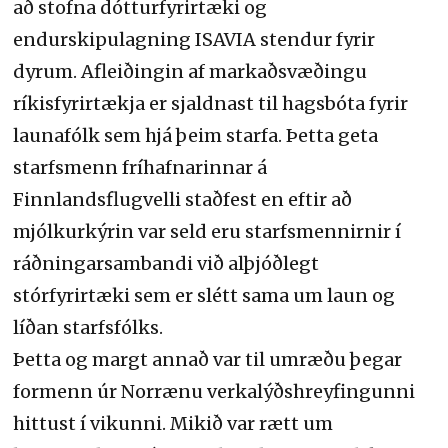
að stofna dótturfyrirtæki og
endurskipulagning ISAVIA stendur fyrir
dyrum. Afleiðingin af markaðsvæðingu
ríkisfyrirtækja er sjaldnast til hagsbóta fyrir
launafólk sem hjá þeim starfa. Þetta geta
starfsmenn fríhafnarinnar á
Finnlandsflugvelli staðfest en eftir að
mjólkurkýrin var seld eru starfsmennirnir í
ráðningarsambandi við alþjóðlegt
stórfyrirtæki sem er slétt sama um laun og
líðan starfsfólks.
Þetta og margt annað var til umræðu þegar
formenn úr Norrænu verkalýðshreyfingunni
hittust í vikunni. Mikið var rætt um