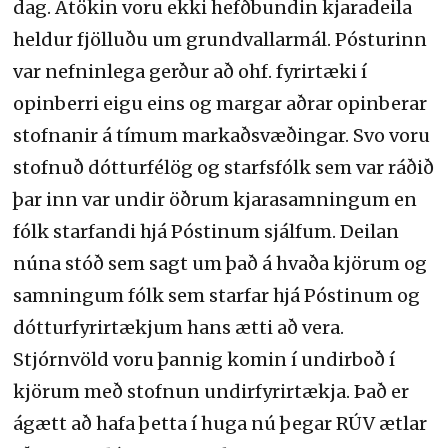
dag. Átökin voru ekki hefðbundin kjaradeila
heldur fjölluðu um grundvallarmál. Pósturinn
var nefninlega gerður að ohf. fyrirtæki í
opinberri eigu eins og margar aðrar opinberar
stofnanir á tímum markaðsvæðingar. Svo voru
stofnuð dótturfélög og starfsfólk sem var ráðið
þar inn var undir öðrum kjarasamningum en
fólk starfandi hjá Póstinum sjálfum. Deilan
núna stóð sem sagt um það á hvaða kjörum og
samningum fólk sem starfar hjá Póstinum og
dótturfyrirtækjum hans ætti að vera.
Stjórnvöld voru þannig komin í undirboð í
kjörum með stofnun undirfyrirtækja. Það er
ágætt að hafa þetta í huga nú þegar RÚV ætlar