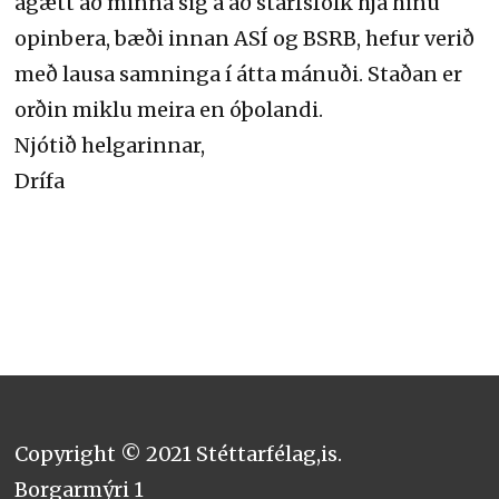
ágætt að minna sig á að starfsfólk hjá hinu
opinbera, bæði innan ASÍ og BSRB, hefur verið
með lausa samninga í átta mánuði. Staðan er
orðin miklu meira en óþolandi.
Njótið helgarinnar,
Drífa
Copyright © 2021 Stéttarfélag,is.
Borgarmýri 1