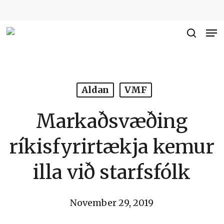
Skip
to
Me
Close
main
searc
Men
content
Aldan
VMF
Markaðsvæðing
ríkisfyrirtækja kemur
illa við starfsfólk
November 29, 2019