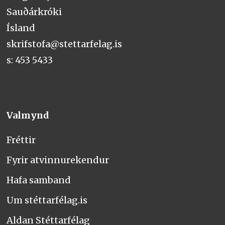
Sauðárkróki
Ísland
skrifstofa@stettarfelag.is
s: 453 5433
Valmynd
Fréttir
Fyrir atvinnurekendur
Hafa samband
Um stéttarfélag.is
Aldan Stéttarfélag