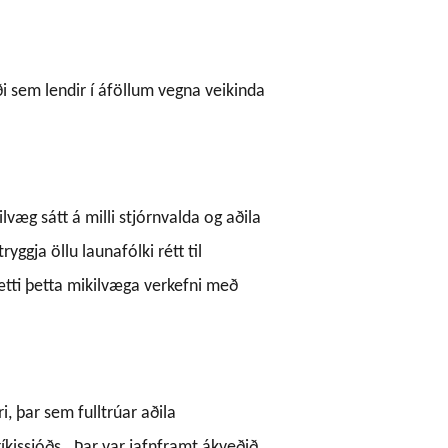
ði sem lendir í áföllum vegna veikinda
lvæg sátt á milli stjórnvalda og aðila
yggja öllu launafólki rétt til
ætti þetta mikilvæga verkefni með
, þar sem fulltrúar aðila
kissjóðs.
Þar var jafnframt ákveðið