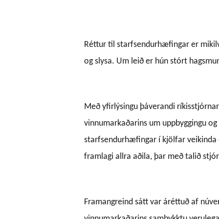
Réttur til starfsendurhæfingar er miki
og slysa. Um leið er hún stórt hagsmun
Með yfirlýsingu þáverandi ríkisstjórnar
vinnumarkaðarins um uppbyggingu og 
starfsendurhæfingar í kjölfar veikinda 
framlagi allra aðila, þar með talið stjó
Framangreind sátt var áréttuð af núver
vinnumarkaðarins samþykktu verulega l