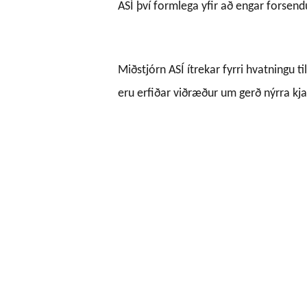
ASÍ því formlega yfir að engar forsend
Miðstjórn ASÍ ítrekar fyrri hvatningu 
eru erfiðar viðræður um gerð nýrra kj