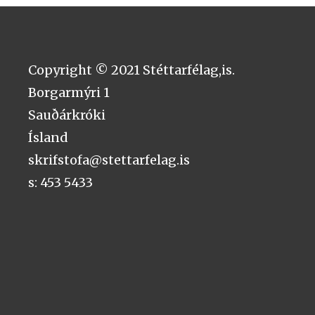
Copyright © 2021 Stéttarfélag,is.
Borgarmýri 1
Sauðárkróki
Ísland
skrifstofa@stettarfelag.is
s: 453 5433