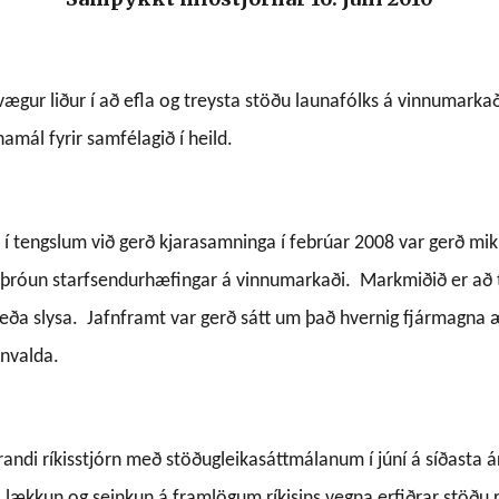
lvægur liður í að efla og treysta stöðu launafólks á vinnumarka
amál fyrir samfélagið í heild.
 í tengslum við gerð kjarasamninga í febrúar 2008 var gerð miki
þróun starfsendurhæfingar á vinnumarkaði.
Markmiðið er að tr
eða slysa.
Jafnframt var gerð sátt um það hvernig fjármagna 
rnvalda.
andi ríkisstjórn með stöðugleikasáttmálanum í júní á síðasta ári
ækkun og seinkun á framlögum ríkisins vegna erfiðrar stöðu rí