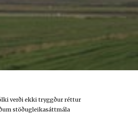
lki verði ekki tryggður réttur
lluðum stöðugleikasáttmála