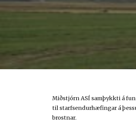
Miðstjórn ASÍ samþykkti á fundi
til starfsendurhæfingar á þess
brostnar.