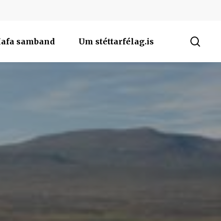
sea
afa samband
Um stéttarfélag.is