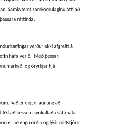
ar.
Samkvæmt samkomulaginu átti að
þessara réttinda.
endurhæfingar verður ekki afgreitt á
efin hafa verið.
Með þessari
innumarkaði og öryrkjar hjá
lanum. Það er engin launung að
ld ASÍ að þessum svokallaða sáttmála,
von er að engu orðin og lýsir miðstjórn