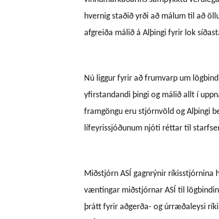
hvernig staðið yrði að málum til að öll
afgreiða málið á Alþingi fyrir lok síð
Nú liggur fyrir að frumvarp um lögbindi
yfirstandandi þingi og málið allt í upp
framgöngu eru stjórnvöld og Alþingi be
lífeyrissjóðunum njóti réttar til starf
Miðstjórn ASÍ gagnrýnir ríkisstjórnina 
væntingar miðstjórnar ASÍ til lögbind
þrátt fyrir aðgerða- og úrræðaleysi rík