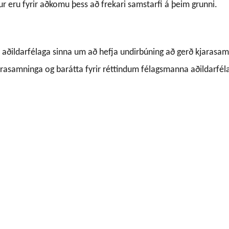
ur eru fyrir aðkomu þess að frekari samstarfi á þeim grunni.
til aðildarfélaga sinna um að hefja undirbúning að gerð kjarasa
arasamninga og barátta fyrir réttindum félagsmanna aðildarfé