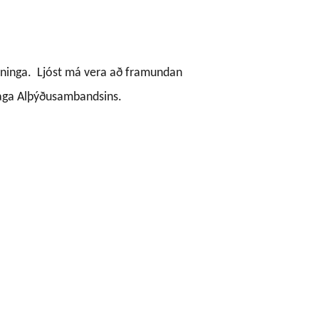
mninga.
Ljóst má vera að framundan
laga Alþýðusambandsins.