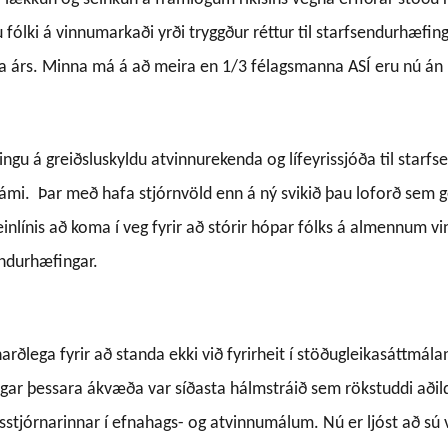
u fólki á vinnumarkaði yrði tryggður réttur til starfsendurhæfing
asta árs. Minna má á að meira en 1/3 félagsmanna ASÍ eru nú án 
ngu á greiðsluskyldu atvinnurekenda og lífeyrissjóða til starfs
námi.
Þar með hafa stjórnvöld enn á ný svikið þau loforð sem g
inlínis að koma í veg fyrir að stórir hópar fólks á almennum v
sendurhæfingar.
harðlega fyrir að standa ekki við fyrirheit í stöðugleikasáttmá
ingar þessara ákvæða var síðasta hálmstráið sem rökstuddi aði
isstjórnarinnar í efnahags- og atvinnumálum. Nú er ljóst að sú 