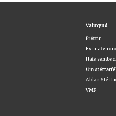
Valmynd
Fréttir
Fyrir atvinn
Hafa samba
Um stéttarfél
Aldan Stétta
VMF