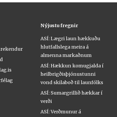
Nýjustu fregnir
ASÍ: Lægri laun hækkuðu
hlutfallslega meira á
urekendur
almenna markaðnum
nd
ASÍ: Hækkun komugjalda í
ag.is
heilbrigðisþjónustunni
rfélag
vond skilaboð til launfólks
ASÍ: Sumargrillið hækkar í
verði
ASÍ: Verðmunur á