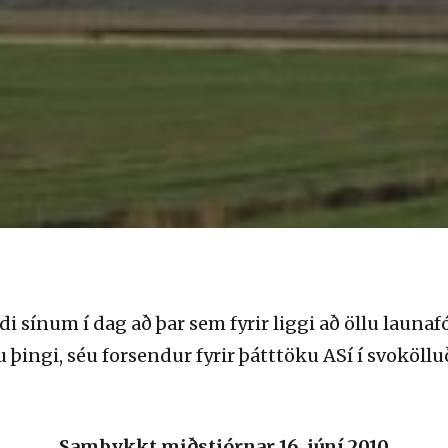
 sínum í dag að þar sem fyrir liggi að öllu launafó
u þingi, séu forsendur fyrir þátttöku ASí í svokö
Samþykkt miðstjórnar 16. júní 2010