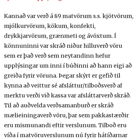
Kannað var verð á 89 matvörum s.s. kjötvörum,
mjólkurvörum, kökum, konfekti,
drykkjarvörum, grænmeti og ávöxtum. Í
könnuninni var skráð niður hilluverð vöru
sem er það verð sem neytandinn hefur
upplýsingar um inni í búðinni að hann eigi að
greiða fyrir vöruna. Þegar skýrt er gefið til
kynna að veittur sé afsláttur/tilboðsverð af
merktu verði við kassa var afsláttarverð skráð.
Til að auðvelda verðsamanburð er skráð
mælieiningaverð vöru, þar sem pakkastærðir
eru mismunandi eftir verslunum. Tilboð eru
víða í matvöruverslunum nú fyrir hátíðarnar