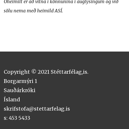
Óheimilt er að vitna í könnunina í auglýsingum og við
sölu nema með heimild ASÍ.
Copyright © 2021 Stéttarfélag,is.
Borgarmýri 1
Sauðárkróki
Ísland
skrifstofa@stettarfelag.is
s: 453 5433