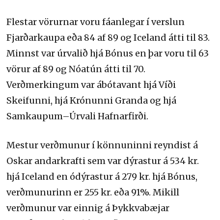
Flestar vörurnar voru fáanlegar í verslun
Fjarðarkaupa eða 84 af 89 og Iceland átti til 83.
Minnst var úrvalið hjá Bónus en þar voru til 63
vörur af 89 og Nóatún átti til 70.
Verðmerkingum var ábótavant hjá Víði
Skeifunni, hjá Krónunni Granda og hjá
Samkaupum–Úrvali Hafnarfirði.
Mestur verðmunur í könnuninni reyndist á
Oskar andarkrafti sem var dýrastur á 534 kr.
hjá Iceland en ódýrastur á 279 kr. hjá Bónus,
verðmunurinn er 255 kr. eða 91%. Mikill
verðmunur var einnig á Þykkvabæjar