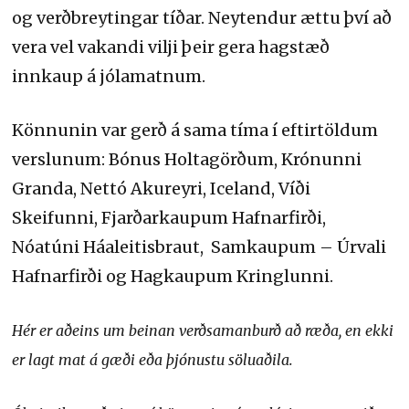
og verðbreytingar tíðar. Neytendur ættu því að
vera vel vakandi vilji þeir gera hagstæð
innkaup á jólamatnum.
Könnunin var gerð á sama tíma í eftirtöldum
verslunum: Bónus Holtagörðum, Krónunni
Granda, Nettó Akureyri, Iceland, Víði
Skeifunni, Fjarðarkaupum Hafnarfirði,
Nóatúni Háaleitisbraut, Samkaupum – Úrvali
Hafnarfirði og Hagkaupum Kringlunni.
Hér er aðeins um beinan verðsamanburð að ræða, en ekki
er lagt mat á gæði eða þjónustu söluaðila.