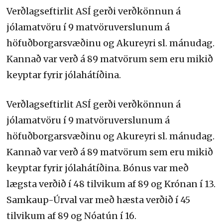
Verðlagseftirlit ASÍ gerði verðkönnun á
jólamatvöru í 9 matvöruverslunum á
höfuðborgarsvæðinu og Akureyri sl. mánudag.
Kannað var verð á 89 matvörum sem eru mikið
keyptar fyrir jólahátíðina.
Verðlagseftirlit ASÍ gerði verðkönnun á
jólamatvöru í 9 matvöruverslunum á
höfuðborgarsvæðinu og Akureyri sl. mánudag.
Kannað var verð á 89 matvörum sem eru mikið
keyptar fyrir jólahátíðina. Bónus var með
lægsta verðið í 48 tilvikum af 89 og Krónan í 13.
Samkaup-Úrval var með hæsta verðið í 45
tilvikum af 89 og Nóatún í 16.