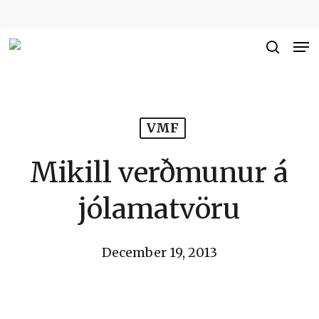
Skip
to
Me
Close
main
searc
Men
content
VMF
Mikill verðmunur á
jólamatvöru
December 19, 2013