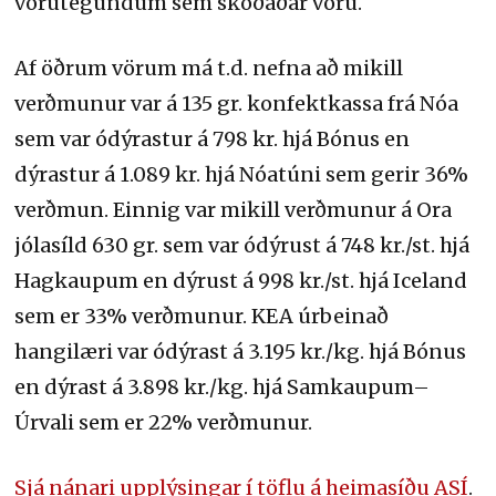
vörutegundum sem skoðaðar voru.
Af öðrum vörum má t.d. nefna að mikill
verðmunur var á 135 gr. konfektkassa frá Nóa
sem var ódýrastur á 798 kr. hjá Bónus en
dýrastur á 1.089 kr. hjá Nóatúni sem gerir 36%
verðmun. Einnig var mikill verðmunur á Ora
jólasíld 630 gr. sem var ódýrust á 748 kr./st. hjá
Hagkaupum en dýrust á 998 kr./st. hjá Iceland
sem er 33% verðmunur. KEA úrbeinað
hangilæri var ódýrast á 3.195 kr./kg. hjá Bónus
en dýrast á 3.898 kr./kg. hjá Samkaupum–
Úrvali sem er 22% verðmunur.
Sjá nánari upplýsingar í töflu á heimasíðu ASÍ
.