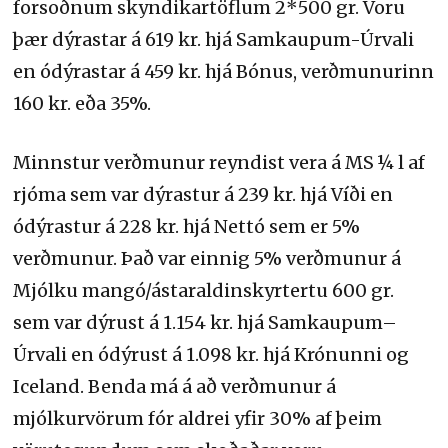
forsoðnum skyndikartöflum 2*500 gr. Voru
þær dýrastar á 619 kr. hjá Samkaupum-Úrvali
en ódýrastar á 459 kr. hjá Bónus, verðmunurinn
160 kr. eða 35%.
Minnstur verðmunur reyndist vera á MS ¼ l af
rjóma sem var dýrastur á 239 kr. hjá Víði en
ódýrastur á 228 kr. hjá Nettó sem er 5%
verðmunur. Það var einnig 5% verðmunur á
Mjólku mangó/ástaraldinskyrtertu 600 gr.
sem var dýrust á 1.154 kr. hjá Samkaupum–
Úrvali en ódýrust á 1.098 kr. hjá Krónunni og
Iceland. Benda má á að verðmunur á
mjólkurvörum fór aldrei yfir 30% af þeim