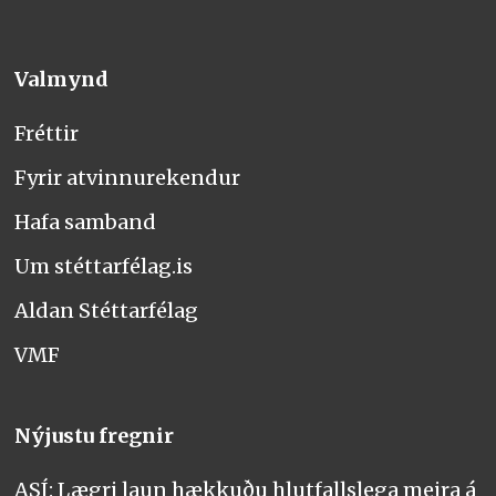
Valmynd
Fréttir
Fyrir atvinnurekendur
Hafa samband
Um stéttarfélag.is
Aldan Stéttarfélag
VMF
Nýjustu fregnir
ASÍ: Lægri laun hækkuðu hlutfallslega meira á