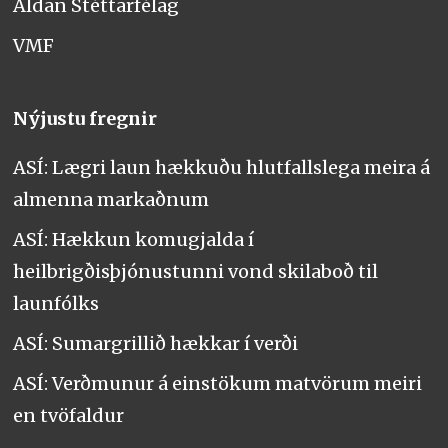
Aldan Stéttarfélag
VMF
Nýjustu fregnir
ASÍ: Lægri laun hækkuðu hlutfallslega meira á
almenna markaðnum
ASÍ: Hækkun komugjalda í
heilbrigðisþjónustunni vond skilaboð til
launfólks
ASÍ: Sumargrillið hækkar í verði
ASÍ: Verðmunur á einstökum matvörum meiri
en tvöfaldur