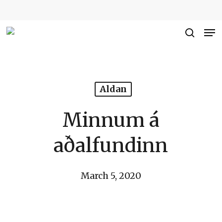
Skip
to
Me
Close
main
searc
Men
content
Aldan
Minnum á
aðalfundinn
March 5, 2020