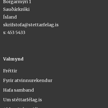
Borgarmýri 1
Sauðárkróki
Ísland
skrifstofa@stettarfelag.is
s: 453 5433
Valmynd
Fréttir
Fyrir atvinnurekendur
Hafa samband
Um stéttarfélag.is