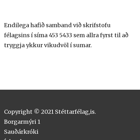
Endilega hafið samband við skrifstofu
félagsins í síma 453 5433 sem allra fyrst til að
tryggja ykkur vikudvöl í sumar.
Copyright © 2021 Stéttarfélag,is.
Borgarmýri 1
Sauðárkróki