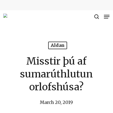
Skip
to
Me
Close
main
searc
Men
content
Aldan
Misstir þú af
sumarúthlutun
orlofshúsa?
March 20, 2019