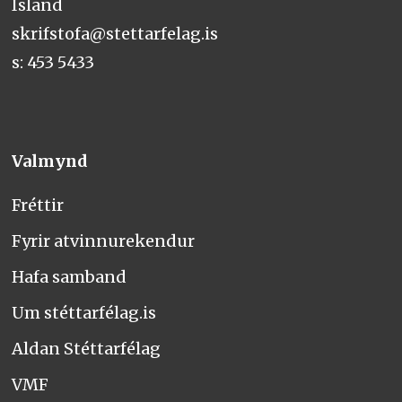
Ísland
skrifstofa@stettarfelag.is
s: 453 5433
Valmynd
Fréttir
Fyrir atvinnurekendur
Hafa samband
Um stéttarfélag.is
Aldan Stéttarfélag
VMF