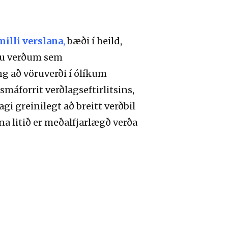
illi verslana
,
bæði í heild,
stu verðum sem
g að vöruverði í ólíkum
áforrit verðlagseftirlitsins,
gi greinilegt að breitt verðbil
dina litið er meðalfjarlægð verða