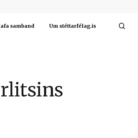
sea
afa samband
Um stéttarfélag.is
rlitsins