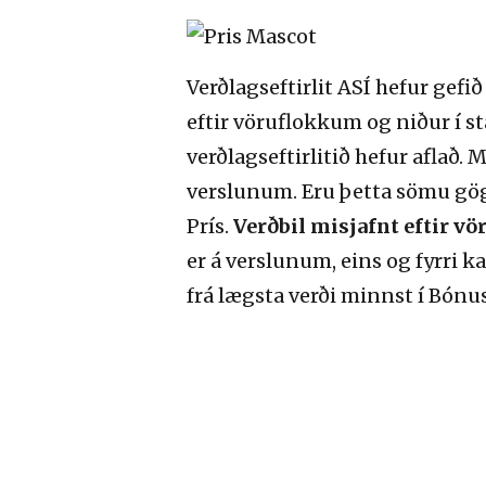
Verðlagseftirlit ASÍ hefur gefið
eftir vöruflokkum og niður í 
verðlagseftirlitið hefur aflað
verslunum. Eru þetta sömu gögn
Prís.
Verðbil misjafnt eftir v
er á verslunum, eins og fyrri ka
frá lægsta verði minnst í Bónus