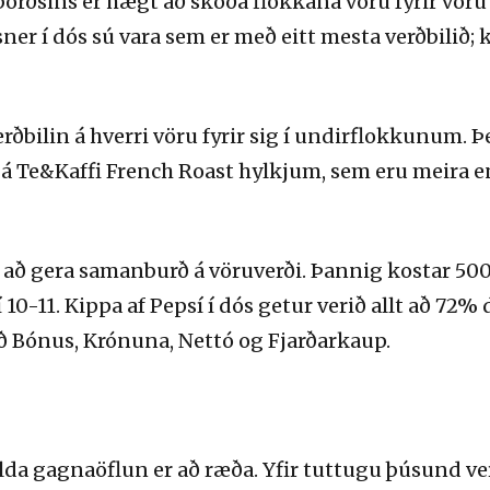
borðsins er hægt að skoða flokkana vöru fyrir vöru
sner í dós sú vara sem er með eitt mesta verðbilið; 
rðbilin á hverri vöru fyrir sig í undirflokkunum. Þe
 á Te&Kaffi French Roast hylkjum, sem eru meira en t
 að gera samanburð á vöruverði. Þannig kostar 500 
 í 10-11. Kippa af Pepsí í dós getur verið allt að 7
ð Bónus, Krónuna, Nettó og Fjarðarkaup.
llda gagnaöflun er að ræða. Yfir tuttugu þúsund v