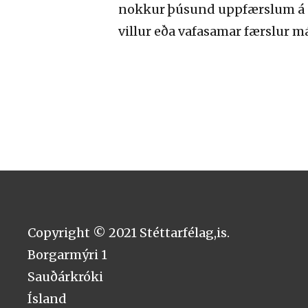
nokkur þúsund uppfærslum á da
villur eða vafasamar færslur m
Copyright © 2021 Stéttarfélag,is.
Borgarmýri 1
Sauðárkróki
Ísland