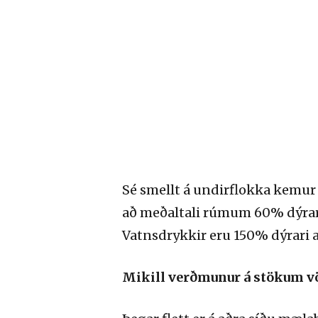
Sé smellt á undirflokka kemur 
að meðaltali rúmum 60% dýrara 
Vatnsdrykkir eru 150% dýrari a
Mikill verðmunur á stökum 