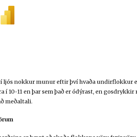
í ljós nokkur munur eftir því hvaða undirflokkur e
í 10-11 en þar sem það er ódýrast, en gosdrykkir m
ð meðaltali.
vörum