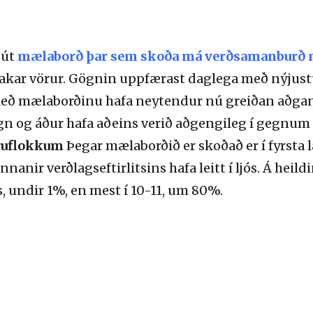
 út
mælaborð þar sem skoða má verðsamanburð m
stakar vörur. Gögnin uppfærast daglega með nýju
. Með mælaborðinu hafa neytendur nú greiðan aðgan
 og áður hafa aðeins verið aðgengileg í gegnum sm
öruflokkum
Þegar mælaborðið er skoðað er í fyrsta la
nnanir verðlagseftirlitsins hafa leitt í ljós. Á heil
, undir 1%, en mest í 10-11, um 80%.