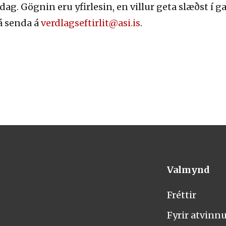
g. Gögnin eru yfirlesin, en villur geta slæðst í
á senda á
verdlagseftirlit@asi.is
.
Valmynd
Fréttir
Fyrir atvinn