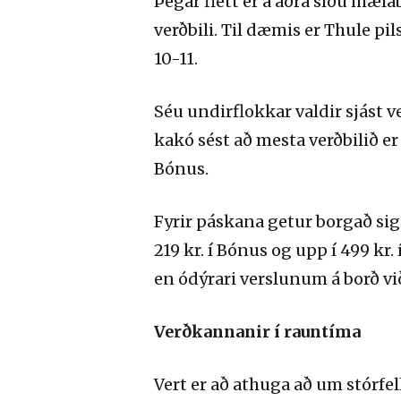
Þegar flett er á aðra síðu mæla
verðbili. Til dæmis er Thule pil
10-11.
Séu undirflokkar valdir sjást ve
kakó sést að mesta verðbilið er
Bónus.
Fyrir páskana getur borgað sig
219 kr. í Bónus og upp í 499 kr.
en ódýrari verslunum á borð vi
Verðkannanir í rauntíma
Vert er að athuga að um stórfe