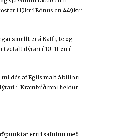
 og sjá vörum raðað eftir
kostar 119kr í Bónus en 449kr í
gar smellt er á Kaffi, te og
vöfalt dýrari í 10-11 en í
ml dós af Egils malt á bilinu
2% dýrari í Krambúðinni heldur
erðpunktar eru í safninu með