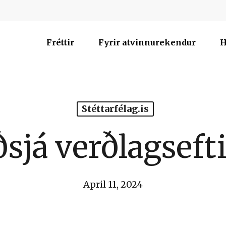
Fréttir
Fyrir atvinnurekendur
H
Stéttarfélag.is
sjá verðlagsefti
April 11, 2024