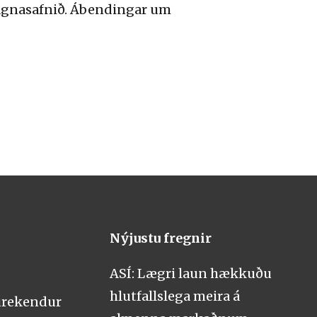
 gagnasafnið. Ábendingar um
Nýjustu fregnir
ASÍ: Lægri laun hækkuðu
hlutfallslega meira á
urekendur