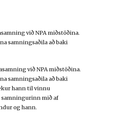
rasamning við NPA miðstöðina.
nna samningsaðila að baki
rasamning við NPA miðstöðina.
nna samningsaðila að baki
ekur hann til vinnu
ur samningurinn mið af
ndur og hann.