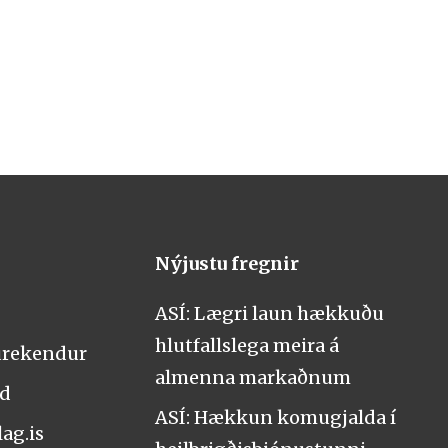
Nýjustu fregnir
ASÍ: Lægri laun hækkuðu
hlutfallslega meira á
urekendur
almenna markaðnum
nd
ASÍ: Hækkun komugjalda í
ag.is