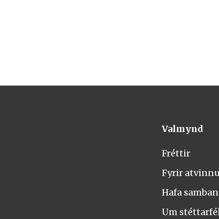
Valmynd
Fréttir
Fyrir atvinn
Hafa samba
Um stéttarfél