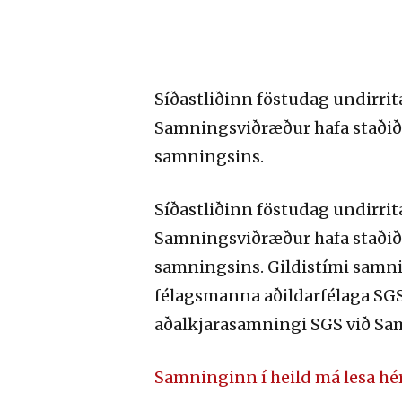
Síðastliðinn föstudag undirri
Samningsviðræður hafa staðið 
samningsins.
Síðastliðinn föstudag undirri
Samningsviðræður hafa staðið 
samningsins. Gildistími samnin
félagsmanna aðildarfélaga SGS
aðalkjarasamningi SGS við Sa
Samninginn í heild má lesa hé