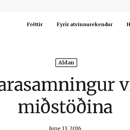
Fréttir
Fyrir atvinnurekendur
H
Aldan
jarasamningur v
miðstöðina
June 13, 2016