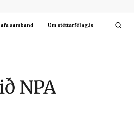
sea
afa samband
Um stéttarfélag.is
ið NPA