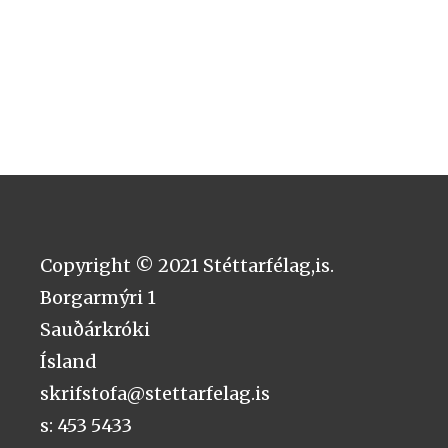
Copyright © 2021 Stéttarfélag,is.
Borgarmýri 1
Sauðárkróki
Ísland
skrifstofa@stettarfelag.is
s: 453 5433