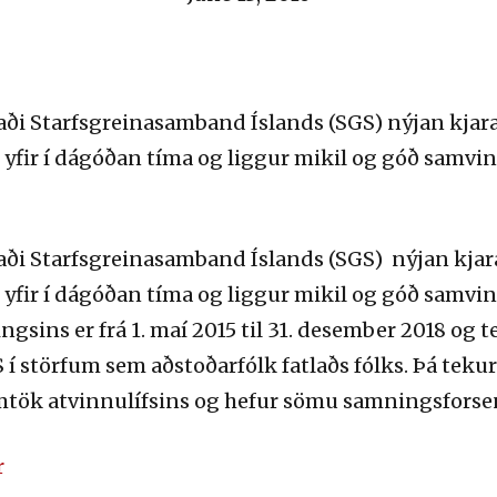
taði Starfsgreinasamband Íslands (SGS) nýjan kja
yfir í dágóðan tíma og liggur mikil og góð samvi
taði Starfsgreinasamband Íslands (SGS) nýjan kja
yfir í dágóðan tíma og liggur mikil og góð samvi
gsins er frá 1. maí 2015 til 31. desember 2018 og t
 í störfum sem aðstoðarfólk fatlaðs fólks. Þá tek
mtök atvinnulífsins og hefur sömu samningsforse
r