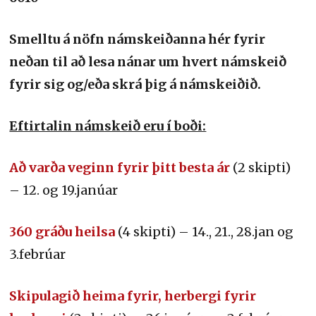
Smelltu á nöfn námskeiðanna hér fyrir
neðan til að lesa nánar um hvert námskeið
fyrir sig og/eða skrá þig á námskeiðið.
Eftirtalin námskeið eru í boði:
Að varða veginn fyrir þitt besta ár
(2 skipti)
– 12. og 19.janúar
360 gráðu heilsa
(4 skipti) – 14., 21., 28.jan og
3.febrúar
Skipulagið heima fyrir, herbergi fyrir