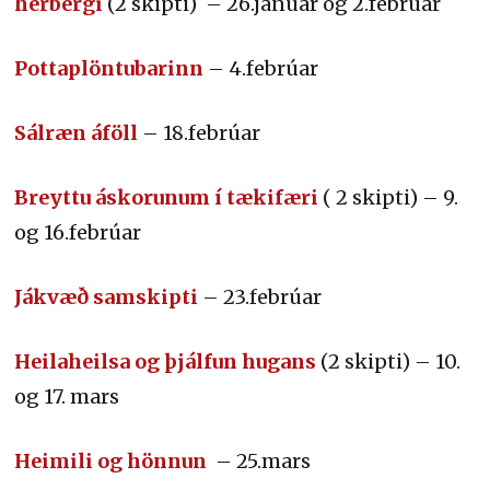
herbergi
(2 skipti) – 26.janúar og 2.febrúar
Pottaplöntubarinn
– 4.febrúar
Sálræn áföll
– 18.febrúar
Breyttu áskorunum í tækifæri
( 2 skipti) – 9.
og 16.febrúar
Jákvæð samskipti
– 23.febrúar
Heilaheilsa og þjálfun hugans
(2 skipti) – 10.
og 17. mars
Heimili og hönnun
– 25.mars