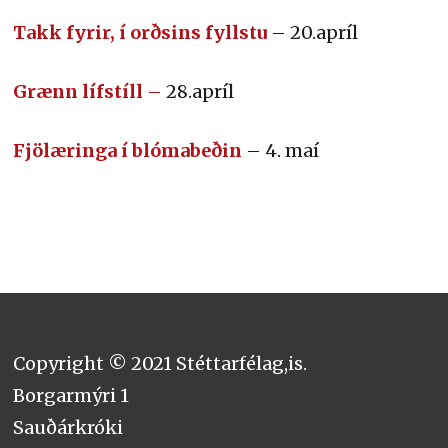
Takk fyrir, í orðsins fyllstu
– 20.apríl
Grænn lífstíll
–
28.apríl
Fjölæringa í blómabeðin
– 4. maí
Copyright © 2021 Stéttarfélag,is.
Borgarmýri 1
Sauðárkróki