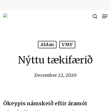
Skip
to
Me
Close
main
searc
Men
content
Aldan
VMF
Nýttu tækifærið
December 22, 2020
Ókeypis námskeið eftir áramót