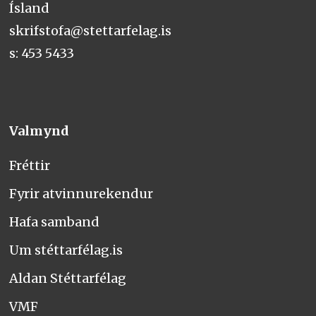
Ísland
skrifstofa@stettarfelag.is
s: 453 5433
Valmynd
Fréttir
Fyrir atvinnurekendur
Hafa samband
Um stéttarfélag.is
Aldan Stéttarfélag
VMF