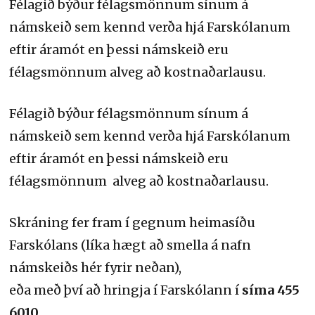
Félagið býður félagsmönnum sínum á
námskeið sem kennd verða hjá Farskólanum
eftir áramót en þessi námskeið eru
félagsmönnum alveg að kostnaðarlausu.
Félagið býður félagsmönnum sínum á
námskeið sem kennd verða hjá Farskólanum
eftir áramót en þessi námskeið eru
félagsmönnum alveg að kostnaðarlausu.
Skráning fer fram í gegnum heimasíðu
Farskólans (líka hægt að smella á nafn
námskeiðs hér fyrir neðan),
eða með því að hringja í Farskólann í
síma 455
6010