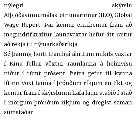
nýlegri skýrslu
Alþjóðavinnumálastofnunarinnar (ILO), Global
Wage Report. Þar kemur ennfremur fram að
megindrifkraftur launavaxtar hefur átt rætur
að rekja til nýmarkaðsríkja.
Sé þannig horft framhjá áhrifum mikils vaxtar
í Kína fellur vöxtur raunlauna á heimvísu
niður í rúmt prósent. Þetta gefur til kynna
lítinn vöxt launa í þróuðum ríkjum en líkt og
kemur fram í skýrslunni hafa laun staðið í stað
í mörgum þróuðum ríkjum og dregist saman
sumstaðar.