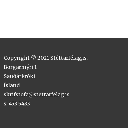
Copyright © 2021 Stéttarfélag,is.
Borgarmýri 1
Sauðárkróki
Ísland
skrifstofa@stettarfelag.is
s: 453 5433