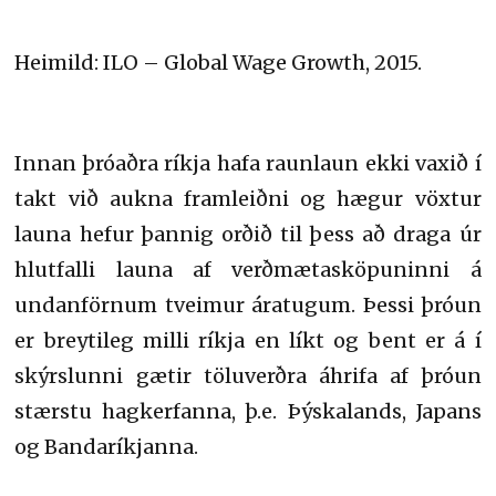
Heimild: ILO – Global Wage Growth, 2015.
Innan þróaðra ríkja hafa raunlaun ekki vaxið í
takt við aukna framleiðni og hægur vöxtur
launa hefur þannig orðið til þess að draga úr
hlutfalli launa af verðmætasköpuninni á
undanförnum tveimur áratugum. Þessi þróun
er breytileg milli ríkja en líkt og bent er á í
skýrslunni gætir töluverðra áhrifa af þróun
stærstu hagkerfanna, þ.e. Þýskalands, Japans
og Bandaríkjanna.