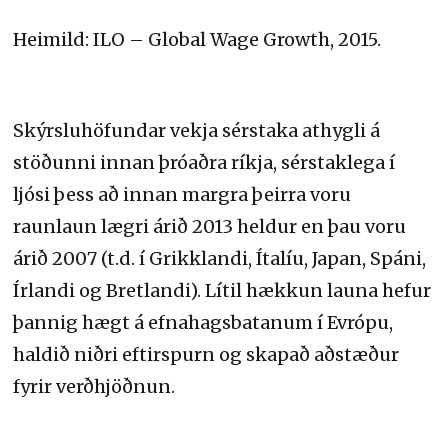
Heimild: ILO – Global Wage Growth, 2015.
Skýrsluhöfundar vekja sérstaka athygli á
stöðunni innan þróaðra ríkja, sérstaklega í
ljósi þess að innan margra þeirra voru
raunlaun lægri árið 2013 heldur en þau voru
árið 2007 (t.d. í Grikklandi, Ítalíu, Japan, Spáni,
Írlandi og Bretlandi). Lítil hækkun launa hefur
þannig hægt á efnahagsbatanum í Evrópu,
haldið niðri eftirspurn og skapað aðstæður
fyrir verðhjöðnun.