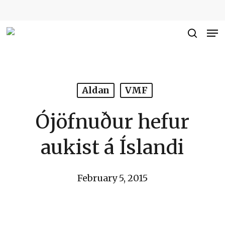
Skip
to
Me
Close
main
searc
Men
content
Aldan
VMF
Ójöfnuður hefur
aukist á Íslandi
February 5, 2015