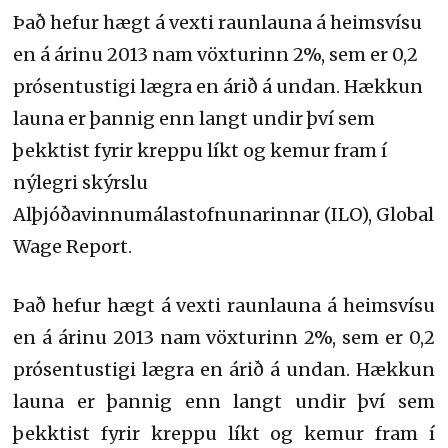
Það hefur hægt á vexti raunlauna á heimsvísu
en á árinu 2013 nam vöxturinn 2%, sem er 0,2
prósentustigi lægra en árið á undan. Hækkun
launa er þannig enn langt undir því sem
þekktist fyrir kreppu líkt og kemur fram í
nýlegri skýrslu
Alþjóðavinnumálastofnunarinnar (ILO), Global
Wage Report.
Það hefur hægt á vexti raunlauna á heimsvísu
en á árinu 2013 nam vöxturinn 2%, sem er 0,2
prósentustigi lægra en árið á undan. Hækkun
launa er þannig enn langt undir því sem
þekktist fyrir kreppu líkt og kemur fram í