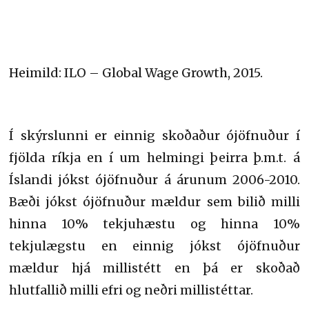
Heimild: ILO – Global Wage Growth, 2015.
Í skýrslunni er einnig skoðaður ójöfnuður í
fjölda ríkja en í um helmingi þeirra þ.m.t. á
Íslandi jókst ójöfnuður á árunum 2006-2010.
Bæði jókst ójöfnuður mældur sem bilið milli
hinna 10% tekjuhæstu og hinna 10%
tekjulægstu en einnig jókst ójöfnuður
mældur hjá millistétt en þá er skoðað
hlutfallið milli efri og neðri millistéttar.