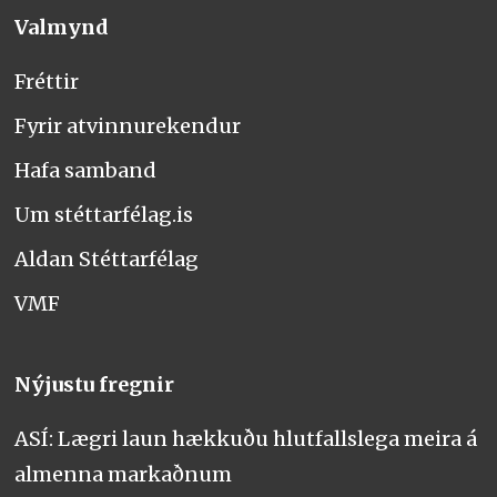
Valmynd
Fréttir
Fyrir atvinnurekendur
Hafa samband
Um stéttarfélag.is
Aldan Stéttarfélag
VMF
Nýjustu fregnir
ASÍ: Lægri laun hækkuðu hlutfallslega meira á
almenna markaðnum