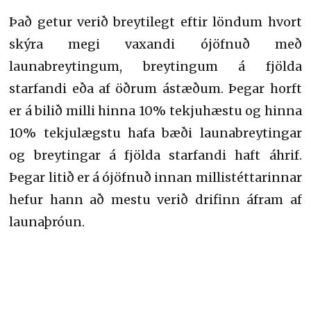
Það getur verið breytilegt eftir löndum hvort
skýra megi vaxandi ójöfnuð með
launabreytingum, breytingum á fjölda
starfandi eða af öðrum ástæðum. Þegar horft
er á bilið milli hinna 10% tekjuhæstu og hinna
10% tekjulægstu hafa bæði launabreytingar
og breytingar á fjölda starfandi haft áhrif.
Þegar litið er á ójöfnuð innan millistéttarinnar
hefur hann að mestu verið drifinn áfram af
launaþróun.