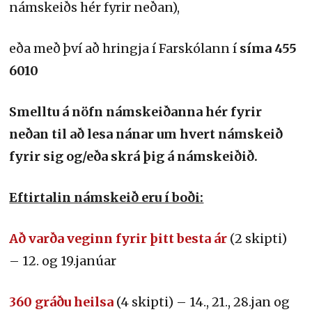
námskeiðs hér fyrir neðan),
eða með því að hringja í Farskólann í
síma 455
6010
Smelltu á nöfn námskeiðanna hér fyrir
neðan til að lesa nánar um hvert námskeið
fyrir sig og/eða skrá þig á námskeiðið.
Eftirtalin námskeið eru í boði:
Að varða veginn fyrir þitt besta ár
(2 skipti)
– 12. og 19.janúar
360 gráðu heilsa
(4 skipti) – 14., 21., 28.jan og