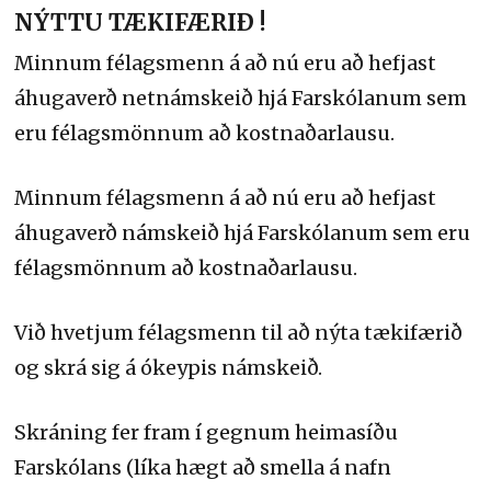
NÝTTU TÆKIFÆRIÐ !
Minnum félagsmenn á að nú eru að hefjast
áhugaverð netnámskeið hjá Farskólanum sem
eru félagsmönnum að kostnaðarlausu.
Minnum félagsmenn á að nú eru að hefjast
áhugaverð námskeið hjá Farskólanum sem eru
félagsmönnum að kostnaðarlausu.
Við hvetjum félagsmenn til að nýta tækifærið
og skrá sig á ókeypis námskeið.
Skráning fer fram í gegnum heimasíðu
Farskólans (líka hægt að smella á nafn