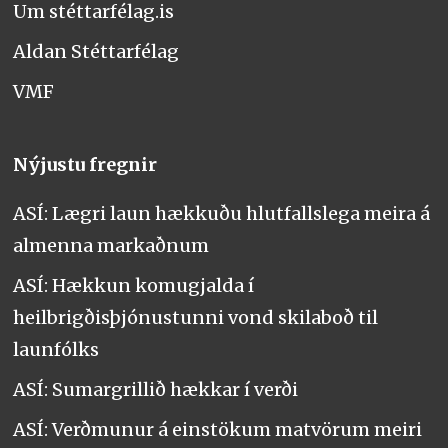
Um stéttarfélag.is
Aldan Stéttarfélag
VMF
Nýjustu fregnir
ASÍ: Lægri laun hækkuðu hlutfallslega meira á
almenna markaðnum
ASÍ: Hækkun komugjalda í
heilbrigðisþjónustunni vond skilaboð til
launfólks
ASÍ: Sumargrillið hækkar í verði
ASÍ: Verðmunur á einstökum matvörum meiri