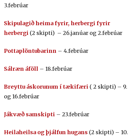
3.febrúar
Skipulagið heima fyrir, herbergi fyrir
herbergi
(2 skipti) – 26.janúar og 2.febrúar
Pottaplöntubarinn
– 4.febrúar
Sálræn áföll
– 18.febrúar
Breyttu áskorunum í tækifæri
( 2 skipti) – 9.
og 16.febrúar
Jákvæð samskipti
– 23.febrúar
Heilaheilsa og þjálfun hugans
(2 skipti) – 10.