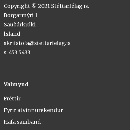
Copyright © 2021 Stéttarfélag,is.
Borgarmýri 1
Sauðárkróki
Ísland
skrifstofa@stettarfelag.is
s: 453 5433
Valmynd
Fréttir
Fyrir atvinnurekendur
Hafa samband