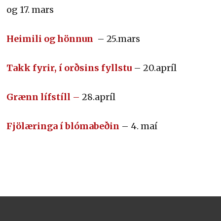
og 17. mars
Heimili og hönnun
– 25.mars
Takk fyrir, í orðsins fyllstu
– 20.apríl
Grænn lífstíll
–
28.apríl
Fjölæringa í blómabeðin
– 4. maí