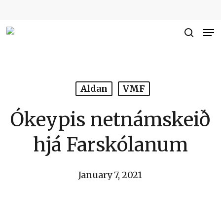
Skip
to
Me
Close
main
searc
Men
content
Aldan
VMF
Ókeypis netnámskeið
hjá Farskólanum
January 7, 2021