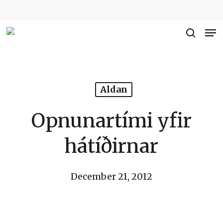
Skip
to
Me
Close
main
searc
Men
content
Aldan
Opnunartími yfir
hátíðirnar
December 21, 2012