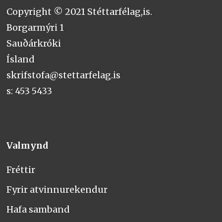
Copyright © 2021 Stéttarfélag,is.
Borgarmýri 1
Sauðárkróki
Ísland
skrifstofa@stettarfelag.is
s: 453 5433
Valmynd
Fréttir
Fyrir atvinnurekendur
Hafa samband