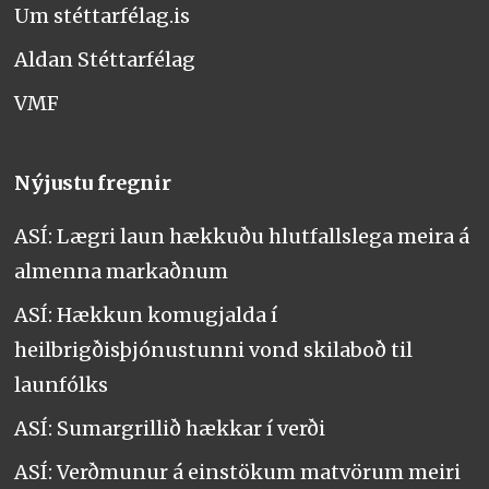
Um stéttarfélag.is
Aldan Stéttarfélag
VMF
Nýjustu fregnir
ASÍ: Lægri laun hækkuðu hlutfallslega meira á
almenna markaðnum
ASÍ: Hækkun komugjalda í
heilbrigðisþjónustunni vond skilaboð til
launfólks
ASÍ: Sumargrillið hækkar í verði
ASÍ: Verðmunur á einstökum matvörum meiri