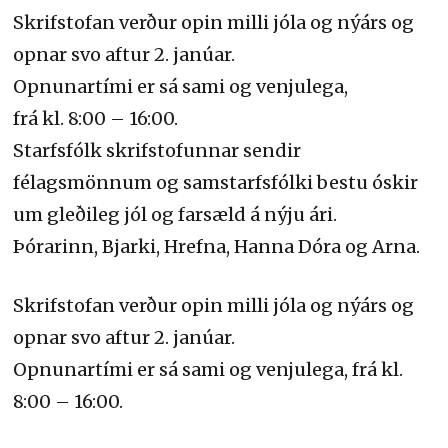
Skrifstofan verður opin milli jóla og nýárs og
opnar svo aftur 2. janúar.
Opnunartími er sá sami og venjulega,
frá kl. 8:00 – 16:00.
Starfsfólk skrifstofunnar sendir
félagsmönnum og samstarfsfólki bestu óskir
um gleðileg jól og farsæld á nýju ári.
Þórarinn, Bjarki, Hrefna, Hanna Dóra og Arna.
Skrifstofan verður opin milli jóla og nýárs og
opnar svo aftur 2. janúar.
Opnunartími er sá sami og venjulega, frá kl.
8:00 – 16:00.