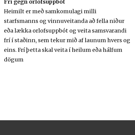
Frí gegn orlofsuppbót
Heimilt er með samkomulagi milli
starfsmanns og vinnuveit­anda að fella niður
eða lækka orlofsuppbót og veita samsvarandi
frí í staðinn, sem tekur mið af launum hvers og
eins. Frí þetta skal veita í heilum eða hálfum
dögum