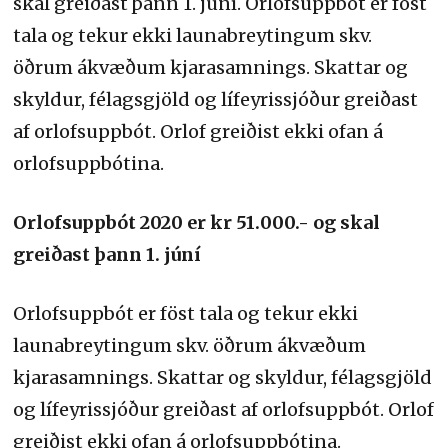
skal greiðast þann 1. júní. Orlofsuppbót er föst
tala og tekur ekki launabreytingum skv.
öðrum ákvæðum kjarasamnings. Skattar og
skyldur, félagsgjöld og lífeyrissjóður greiðast
af orlofsuppbót. Orlof greiðist ekki ofan á
orlofsuppbótina.
Orlofsuppbót 2020 er kr 51.000.- og skal
greiðast þann 1. júní
Orlofsuppbót er föst tala og tekur ekki
launabreytingum skv. öðrum ákvæðum
kjarasamnings. Skattar og skyldur, félagsgjöld
og lífeyrissjóður greiðast af orlofsuppbót. Orlof
greiðist ekki ofan á orlofsuppbótina.