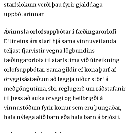
starfslokum verði þau fyrir gjalddaga
uppbótarinnar.
Ávinnsla orlofsuppbótar í fæðingarorlofi
Eftir eins árs starf hjá sama vinnuveitanda
teljast fjarvistir vegna lögbundins
fæðingarorlofs til starfstíma við útreikning
orlofsuppbótar. Sama gildir ef kona þarf af
öryggis­ástæðum að leggja niður störf á
meðgöngutíma, sbr. reglugerð um ráðstafanir
til þess að auka öryggi og heilbrigði á
vinnustöðum fyrir konur sem eru þungaðar,
hafa nýlega alið barn eða hafa barn á brjósti.