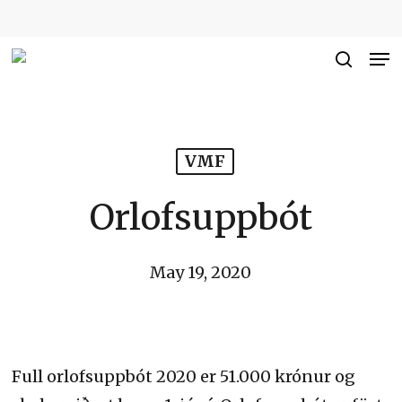
Skip
to
Me
Close
main
searc
Men
content
VMF
Orlofsuppbót
May 19, 2020
Full orlofsuppbót 2020 er 51.000 krónur og