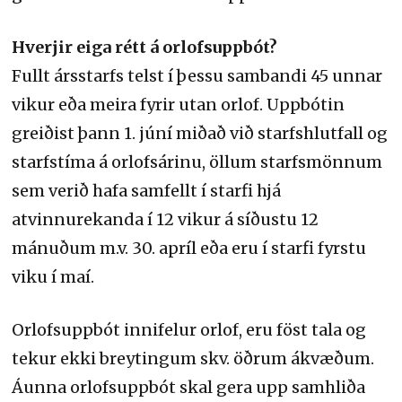
Hverjir eiga rétt á orlofsuppbót?
Fullt ársstarfs telst í þessu sambandi 45 unnar
vikur eða meira fyrir utan orlof. Uppbótin
greiðist þann 1. júní miðað við starfshlutfall og
starfstíma á orlofsárinu, öllum starfsmönnum
sem verið hafa samfellt í starfi hjá
atvinnurekanda í 12 vikur á síðustu 12
mánuðum m.v. 30. apríl eða eru í starfi fyrstu
viku í maí.
Orlofsuppbót innifelur orlof, eru föst tala og
tekur ekki breytingum skv. öðrum ákvæðum.
Áunna orlofsuppbót skal gera upp samhliða