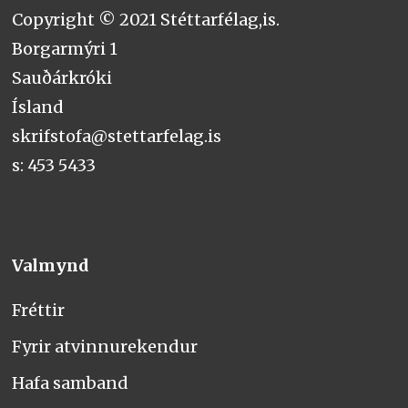
Copyright © 2021 Stéttarfélag,is.
Borgarmýri 1
Sauðárkróki
Ísland
skrifstofa@stettarfelag.is
s: 453 5433
Valmynd
Fréttir
Fyrir atvinnurekendur
Hafa samband