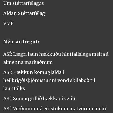
Um stéttarfélag.is
Aldan Stéttarfélag
VMF
Nýjustu fregnir
ASÍ: Lægri laun hækkuðu hlutfallslega meira á
almenna markaðnum
ASÍ: Hækkun komugjalda í
heilbrigðisþjónustunni vond skilaboð til
launfólks
ASÍ: Sumargrillið hækkar í verði
ASÍ: Verðmunur á einstökum matvörum meiri