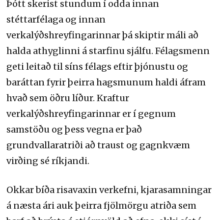
Þótt skerist stundum í odda innan
stéttarfélaga og innan
verkalýðshreyfingarinnar þá skiptir máli að
halda athyglinni á starfinu sjálfu. Félagsmenn
geti leitað til síns félags eftir þjónustu og
baráttan fyrir þeirra hagsmunum haldi áfram
hvað sem öðru líður. Kraftur
verkalýðshreyfingarinnar er í gegnum
samstöðu og þess vegna er það
grundvallaratriði að traust og gagnkvæm
virðing sé ríkjandi.
Okkar bíða risavaxin verkefni, kjarasamningar
á næsta ári auk þeirra fjölmörgu atriða sem