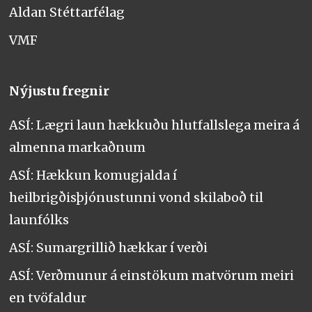
Aldan Stéttarfélag
VMF
Nýjustu fregnir
ASÍ: Lægri laun hækkuðu hlutfallslega meira á
almenna markaðnum
ASÍ: Hækkun komugjalda í
heilbrigðisþjónustunni vond skilaboð til
launfólks
ASÍ: Sumargrillið hækkar í verði
ASÍ: Verðmunur á einstökum matvörum meiri
en tvöfaldur