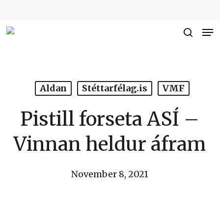
Skip
to
Me
Close
main
searc
Men
content
Aldan
Stéttarfélag.is
VMF
Pistill forseta ASÍ –
Vinnan heldur áfram
November 8, 2021