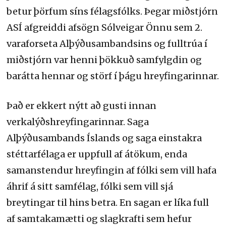
betur þörfum síns félagsfólks. Þegar miðstjórn
ASÍ afgreiddi afsögn Sólveigar Önnu sem 2.
varaforseta Alþýðusambandsins og fulltrúa í
miðstjórn var henni þökkuð samfylgdin og
barátta hennar og störf í þágu hreyfingarinnar.
Það er ekkert nýtt að gusti innan
verkalýðshreyfingarinnar. Saga
Alþýðusambands Íslands og saga einstakra
stéttarfélaga er uppfull af átökum, enda
samanstendur hreyfingin af fólki sem vill hafa
áhrif á sitt samfélag, fólki sem vill sjá
breytingar til hins betra. En sagan er líka full
af samtakamætti og slagkrafti sem hefur