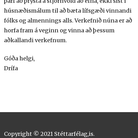
þarf að þrýsta á stjórnvöld að efna, ekki síst í
húsnæðismálum til að bæta lífsgæði vinnandi
fólks og almennings alls. Verkefnið núna er að
horfa fram á veginn og vinna að þessum
aðkallandi verkefnum.
Góða helgi,
Drífa
Copyright © 2021 Stéttarfélag,is.