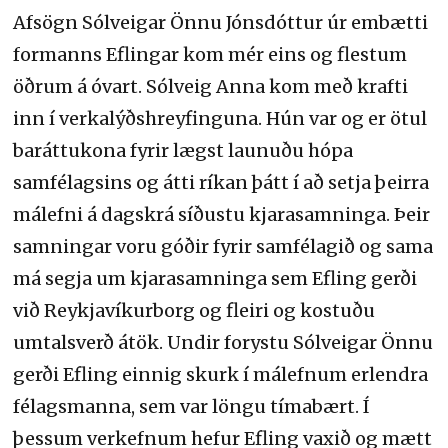
Afsögn Sólveigar Önnu Jónsdóttur úr embætti
formanns Eflingar kom mér eins og flestum
öðrum á óvart. Sólveig Anna kom með krafti
inn í verkalýðshreyfinguna. Hún var og er ötul
baráttukona fyrir lægst launuðu hópa
samfélagsins og átti ríkan þátt í að setja þeirra
málefni á dagskrá síðustu kjarasamninga. Þeir
samningar voru góðir fyrir samfélagið og sama
má segja um kjarasamninga sem Efling gerði
við Reykjavíkurborg og fleiri og kostuðu
umtalsverð átök. Undir forystu Sólveigar Önnu
gerði Efling einnig skurk í málefnum erlendra
félagsmanna, sem var löngu tímabært. Í
þessum verkefnum hefur Efling vaxið og mætt