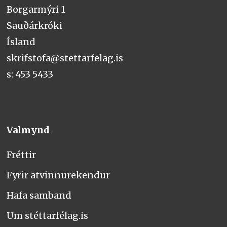
Borgarmýri 1
Sauðárkróki
Ísland
skrifstofa@stettarfelag.is
s: 453 5433
Valmynd
Fréttir
Fyrir atvinnurekendur
Hafa samband
Um stéttarfélag.is