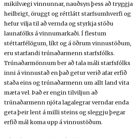
mikilvægi vinnunnar, nauðsyn þess að tryggja
heilbrigt, öruggt og réttlátt starfsumhverfi og
hefur vilja til að vernda og styrkja stöðu
launafólks á vinnumarkaði. Í flestum
stéttarfélögum, líkt og á öðrum vinnustöðum,
eru starfandi trúnaðarmenn starfsfólks.
Trúnaðarmönnum ber að tala máli starfsfólks
inni á vinnustað en það getur verið afar erfið
staða eins og trúnaðarmenn um allt land vita
mæta vel. Það er engin tilviljun að
trúnaðarmenn njóta lagalegrar verndar enda
geta þeir lent á milli steins og sleggju þegar
erfið mál koma upp á vinnustöðum.