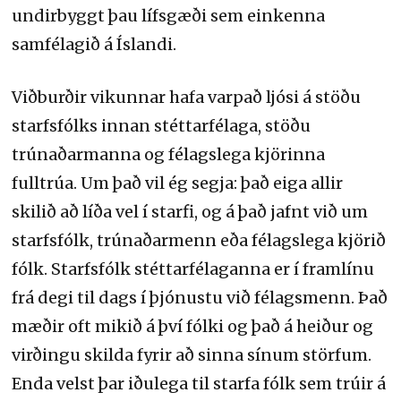
undirbyggt þau lífsgæði sem einkenna
samfélagið á Íslandi.
Viðburðir vikunnar hafa varpað ljósi á stöðu
starfsfólks innan stéttarfélaga, stöðu
trúnaðarmanna og félagslega kjörinna
fulltrúa. Um það vil ég segja: það eiga allir
skilið að líða vel í starfi, og á það jafnt við um
starfsfólk, trúnaðarmenn eða félagslega kjörið
fólk. Starfsfólk stéttarfélaganna er í framlínu
frá degi til dags í þjónustu við félagsmenn. Það
mæðir oft mikið á því fólki og það á heiður og
virðingu skilda fyrir að sinna sínum störfum.
Enda velst þar iðulega til starfa fólk sem trúir á